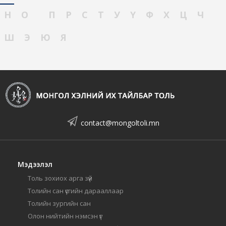
Н
О
П
Р
С
Т
У
Ү
Ф
Х
Ц
Ч
Ш
Э
Ю
Я
contact@mongoltoli.mn
Мэдээлэл
Толь зохиох арга зүй
Толийн сан үсгийн дарааллаар
Толийн зургийн сан
Олон нийтийн нэмсэн үг