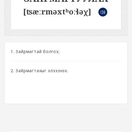
[ʦæːrməxtʰoːɬəχ]
1. Зайрмагтай болгох;
2. Зайрмагтахыг хүлээзнэх.