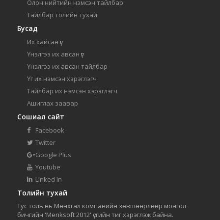
Олон нийтийн нэмсэн тайлбар
Тайлбар толийн тухай
Бусад
Их хайсан үг
Үнэлгээ их авсан үг
Үнэлгээ их авсан тайлбар
Үг их нэмсэн хэрэглэгч
Тайлбар их нэмсэн хэрэглэгч
Ашиглах заавар
Сошиал сайт
Facebook
Twitter
Google Plus
Youtube
Linked In
Толийн тухай
Тус толь нь Мөнхгал компанийн зөвшөөрлөөр монгол
бичгийн 'Menksoft 2012' үсгийн тиг хэрэглэж байна.