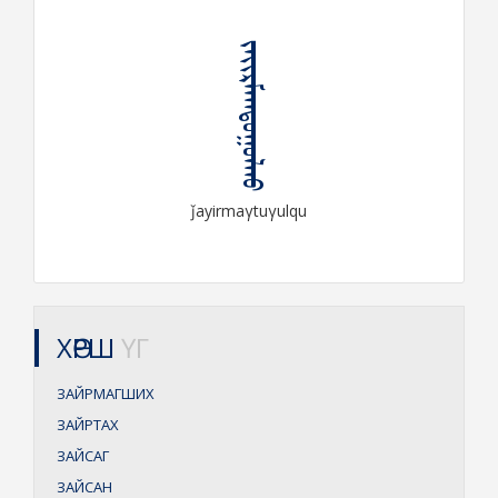
ᠵᠠᠶᠢᠷᠮᠠᠭᠲᠤᠭᠤᠯᠬᠤ
ǰayirmaγtuγulqu
ХӨРШ
ҮГ
ЗАЙРМАГШИХ
ЗАЙРТАХ
ЗАЙСАГ
ЗАЙСАН