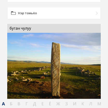
Нэр томьёо
буган чулуу
А
Б
В
Г
Д
Е
Ё
Ж
З
И
К
Л
М