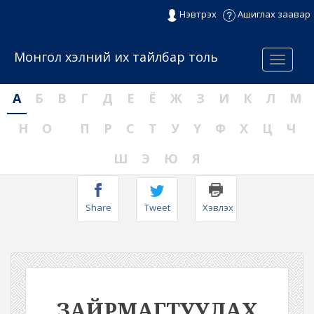
Нэвтрэх
Ашиглах заавар
Монгол хэлний их тайлбар толь
Menu
А
Б
В
Г
Д
Е
Ё
Ж
З
И
К
Л
М
Н
О
П
Р
С
Т
У
Ү
Ф
Х
Ц
Ч
Ш
Э
Ю
Я
Share
Tweet
Хэвлэх
ЗАЙРМАГТУУЛАХ