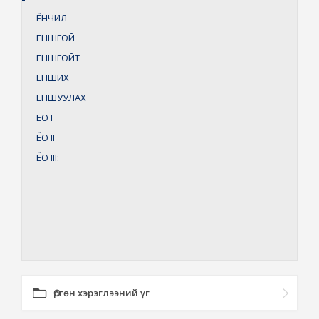
ЁНЧИЛ
ЁНШГОЙ
ЁНШГОЙТ
ЁНШИХ
ЁНШУУЛАХ
ЁО
I
ЁО
II
ЁО
III:
Өргөн хэрэглээний үг