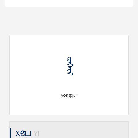
ᠶᠣᠩᠬᠤᠷ
yongqur
ХӨРШ
ҮГ