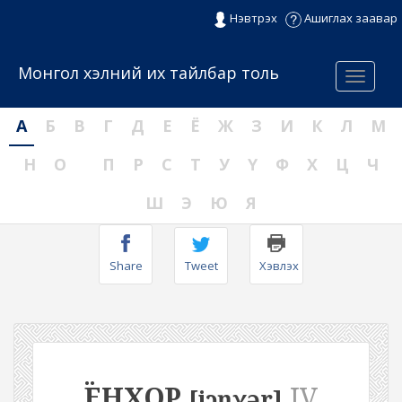
Нэвтрэх
Ашиглах заавар
Монгол хэлний их тайлбар толь
Menu
А
Б
В
Г
Д
Е
Ё
Ж
З
И
К
Л
М
Н
О
П
Р
С
Т
У
Ү
Ф
Х
Ц
Ч
Ш
Э
Ю
Я
Share
Tweet
Хэвлэх
ЁНХОР
IV
[jɔŋχər]