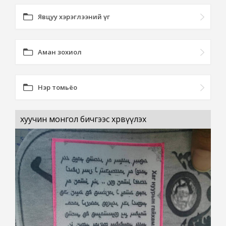
Явцуу хэрэглээний үг
Аман зохиол
Нэр томьёо
хуучин монгол бичгээс хөрвүүлэх