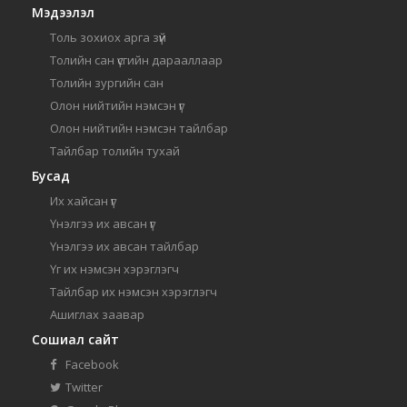
Мэдээлэл
Толь зохиох арга зүй
Толийн сан үсгийн дарааллаар
Толийн зургийн сан
Олон нийтийн нэмсэн үг
Олон нийтийн нэмсэн тайлбар
Тайлбар толийн тухай
Бусад
Их хайсан үг
Үнэлгээ их авсан үг
Үнэлгээ их авсан тайлбар
Үг их нэмсэн хэрэглэгч
Тайлбар их нэмсэн хэрэглэгч
Ашиглах заавар
Сошиал сайт
Facebook
Twitter