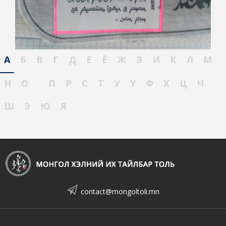
А
Б
В
Г
Д
Е
Ё
Ж
З
И
К
Л
М
Н
О
П
Р
С
Т
У
Ү
Ф
Х
Ц
Ч
Ш
Э
Ю
Я
contact@mongoltoli.mn