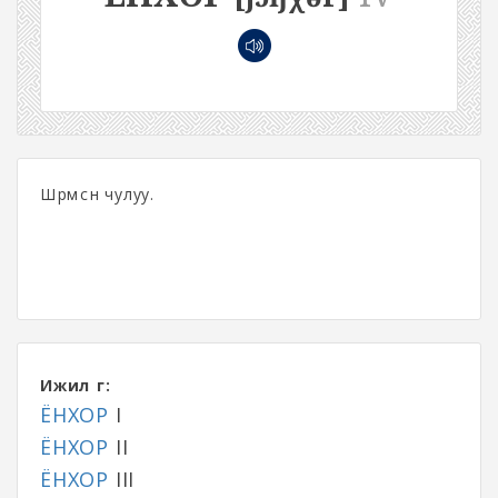
Шөрмөсөн чулуу.
Ижил үг:
ЁНХОР
I
ЁНХОР
II
ЁНХОР
III