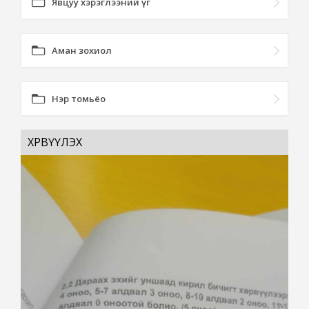
Явцуу хэрэглээний үг
Аман зохиол
Нэр томьёо
ХӨРВҮҮЛЭХ