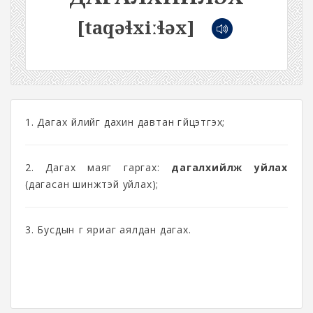
[taqəɬxiːɬəx]
1. Дагах үйлийг дахин давтан гүйцэтгэх;
2. Дагах маяг гаргах:
дагалхийлж уйлах
(дагасан шинжтэй уйлах);
3. Бусдын үг яриаг аялдан дагах.