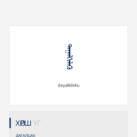
ᠳᠠᠭᠠᠯᠬᠢᠯᠡᠬᠦ
daγalkilekü
ХӨРШ
ҮГ
ДАГАЛЦАХ