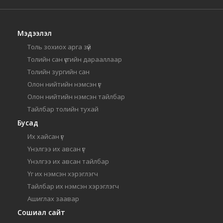
Мэдээлэл
Толь зохиох арга зүй
Толийн сан үсгийн дарааллаар
Толийн зургийн сан
Олон нийтийн нэмсэн үг
Олон нийтийн нэмсэн тайлбар
Тайлбар толийн тухай
Бусад
Их хайсан үг
Үнэлгээ их авсан үг
Үнэлгээ их авсан тайлбар
Үг их нэмсэн хэрэглэгч
Тайлбар их нэмсэн хэрэглэгч
Ашиглах заавар
Сошиал сайт