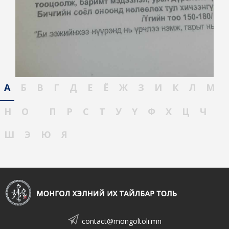
А
Б
В
Г
Д
Е
Ё
Ж
З
И
К
Л
М
Н
О
П
Р
С
Т
У
Ү
Ф
Х
Ц
Ч
Ш
Э
Ю
Я
contact@mongoltoli.mn