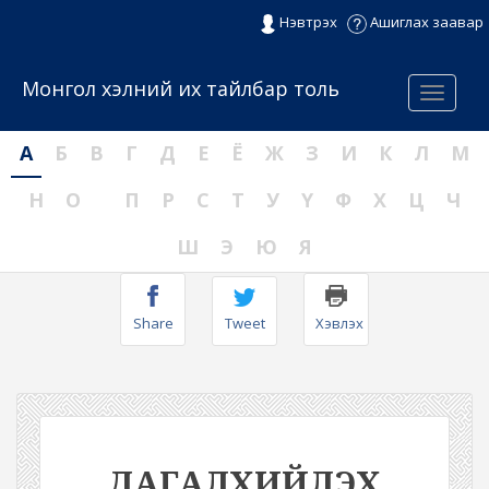
Нэвтрэх
Ашиглах заавар
Монгол хэлний их тайлбар толь
Menu
А
Б
В
Г
Д
Е
Ё
Ж
З
И
К
Л
М
Н
О
П
Р
С
Т
У
Ү
Ф
Х
Ц
Ч
Ш
Э
Ю
Я
Share
Tweet
Хэвлэх
ДАГАЛХИЙЛЭХ