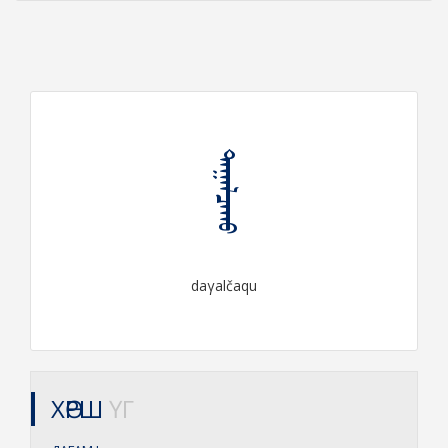
ᠳᠠᠭᠠᠯᠴᠠᠬᠤ
daγalčaqu
ХӨРШ
ҮГ