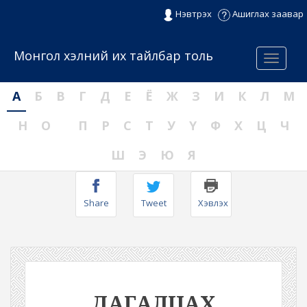
Нэвтрэх
Ашиглах заавар
Монгол хэлний их тайлбар толь
Menu
А
Б
В
Г
Д
Е
Ё
Ж
З
И
К
Л
М
Н
О
П
Р
С
Т
У
Ү
Ф
Х
Ц
Ч
Ш
Э
Ю
Я
Share
Tweet
Хэвлэх
ДАГАЛЦАХ