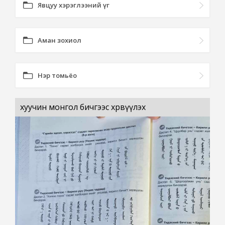
Явцуу хэрэглээний үг
Аман зохиол
Нэр томьёо
хуучин монгол бичгээс хөрвүүлэх