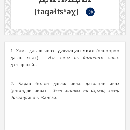
[taqəɬʦʰəχ]
1. Хамт дагаж явах:
дагалцан явах
(олноороо
даган явах)
- Нэг хэсэг нь дагалцаж явав.
дэлгэрэнгүй...
2. Бараа болон дагаж явах: дагалцан явах
(дагалдан явах)
- Эзэн хааных нь дэргэд, эвээр
дагалцаж оч.
Жангар.