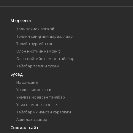
Мэдээлэл
Толь зохиох арга зүй
Толийн сан үсгийн дарааллаар
Толийн зургийн сан
Олон нийтийн нэмсэн үг
Олон нийтийн нэмсэн тайлбар
Тайлбар толийн тухай
Бусад
Их хайсан үг
Үнэлгээ их авсан үг
Үнэлгээ их авсан тайлбар
Үг их нэмсэн хэрэглэгч
Тайлбар их нэмсэн хэрэглэгч
Ашиглах заавар
Сошиал сайт