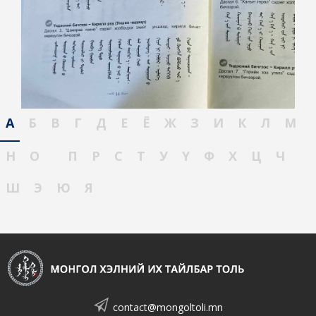
А
Б
В
Г
Д
Е
Ё
Ж
З
И
К
Л
М
Н
О
П
Р
С
Т
У
Ү
Ф
Х
Ц
Ч
Ш
Э
Ю
Я
contact@mongoltoli.mn