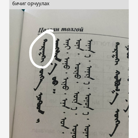
бичиг орчуулах