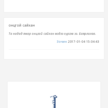
онцгой сайхан
Та надад ямар онцгой сайхан мэдээ хүргэв ээ. Баярлалаа.
Зочин
2017-01-04 15:04:43
ᠭᠠᠶᠢᠬᠠᠯᠲᠠᠶ