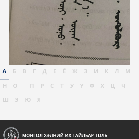
А
Б
В
Г
Д
Е
Ё
Ж
З
И
К
Л
М
Н
О
П
Р
С
Т
У
Ү
Ф
Х
Ц
Ч
Ш
Э
Ю
Я