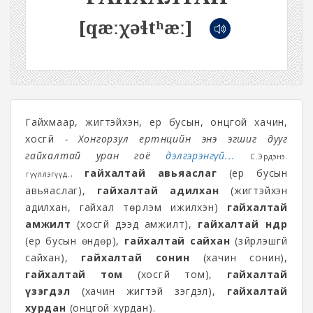
[qæːχəɬtʰæː]
Гайхмаар, жигтэйхэн, ер бусын, онцгой хачин,
хосгүй
- Хонгорзул ертөнцийн энэ эгшиг дууг
гайхалтай уран гоё
дэлгэрэнгүй...
С.Эрдэнэ.
гайхалтай авьяаслаг
(ер бусын
Өгүүллэгүүд.,
авьяаслаг),
гайхалтай адилхан
(жигтэйхэн
адилхан, гайхал төрүүлэм ижилхэн)
гайхалтай
амжилт
(хосгүй дээд амжилт),
гайхалтай өндөр
(ер бусын өндөр),
гайхалтай сайхан
(зүйрлэшгүй
сайхан),
гайхалтай сонин
(хачин сонин),
гайхалтай том
(хосгүй том),
гайхалтай
үзэгдэл
(хачин жигтэй үзэгдэл),
гайхалтай
хурдан
(онцгой хурдан).