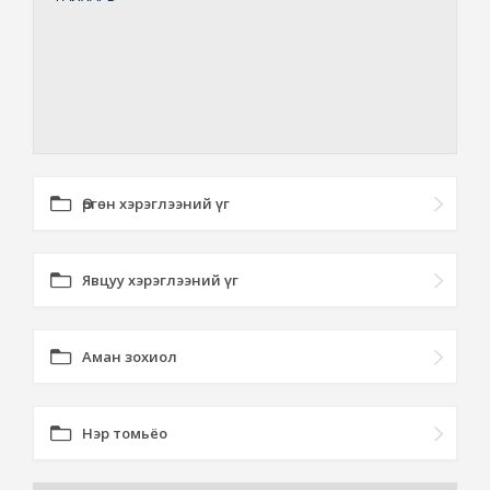
Өргөн хэрэглээний үг
Явцуу хэрэглээний үг
Аман зохиол
Нэр томьёо