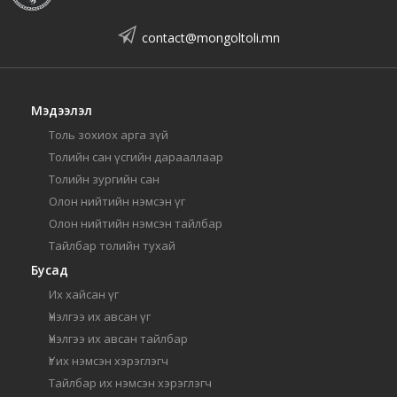
contact@mongoltoli.mn
Мэдээлэл
Толь зохиох арга зүй
Толийн сан үсгийн дарааллаар
Толийн зургийн сан
Олон нийтийн нэмсэн үг
Олон нийтийн нэмсэн тайлбар
Тайлбар толийн тухай
Бусад
Их хайсан үг
Үнэлгээ их авсан үг
Үнэлгээ их авсан тайлбар
Үг их нэмсэн хэрэглэгч
Тайлбар их нэмсэн хэрэглэгч