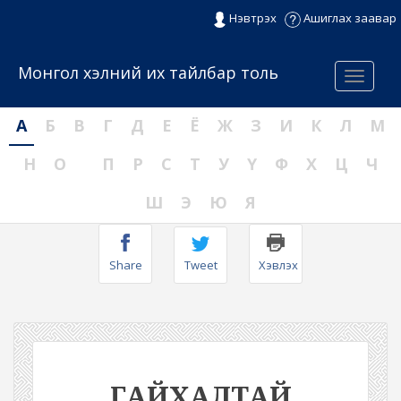
Нэвтрэх
Ашиглах заавар
Монгол хэлний их тайлбар толь
Menu
А
Б
В
Г
Д
Е
Ё
Ж
З
И
К
Л
М
Н
О
П
Р
С
Т
У
Ү
Ф
Х
Ц
Ч
Ш
Э
Ю
Я
Share
Tweet
Хэвлэх
ГАЙХАЛТАЙ