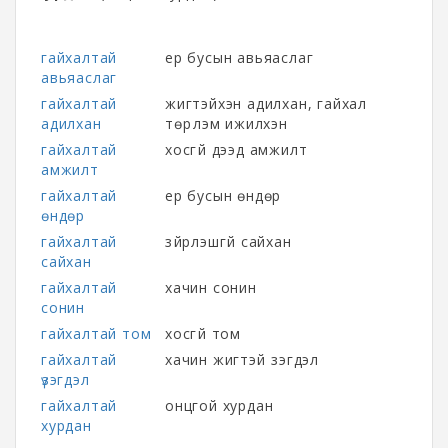
гайхалтай
ер бусын авьяаслаг
авьяаслаг
гайхалтай
жигтэйхэн адилхан, гайхал
адилхан
төрүүлэм ижилхэн
гайхалтай
хосгүй дээд амжилт
амжилт
гайхалтай
ер бусын өндөр
өндөр
гайхалтай
зүйрлэшгүй сайхан
сайхан
гайхалтай
хачин сонин
сонин
гайхалтай том
хосгүй том
гайхалтай
хачин жигтэй үзэгдэл
үзэгдэл
гайхалтай
онцгой хурдан
хурдан