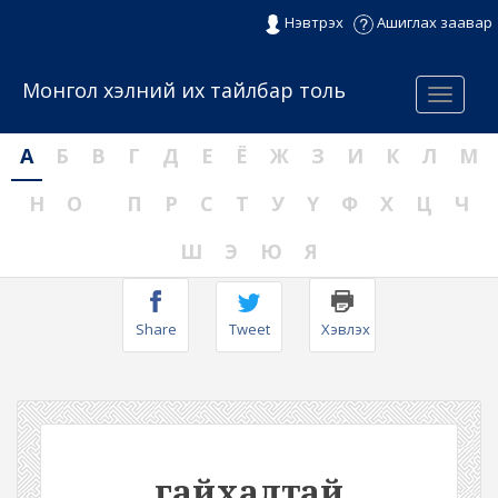
Нэвтрэх
Ашиглах заавар
Монгол хэлний их тайлбар толь
Menu
А
Б
В
Г
Д
Е
Ё
Ж
З
И
К
Л
М
Н
О
П
Р
С
Т
У
Ү
Ф
Х
Ц
Ч
Ш
Э
Ю
Я
Share
Tweet
Хэвлэх
гайхалтай