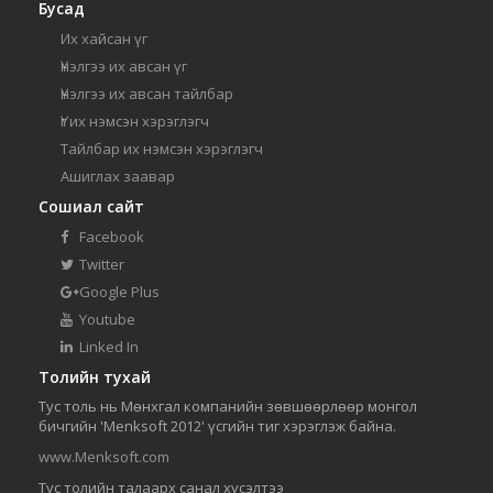
Бусад
Их хайсан үг
Үнэлгээ их авсан үг
Үнэлгээ их авсан тайлбар
Үг их нэмсэн хэрэглэгч
Тайлбар их нэмсэн хэрэглэгч
Ашиглах заавар
Сошиал сайт
Facebook
Twitter
Google Plus
Youtube
Linked In
Толийн тухай
Тус толь нь Мөнхгал компанийн зөвшөөрлөөр монгол
бичгийн 'Menksoft 2012' үсгийн тиг хэрэглэж байна.
www.Menksoft.com
Тус толийн талаарх санал хүсэлтээ