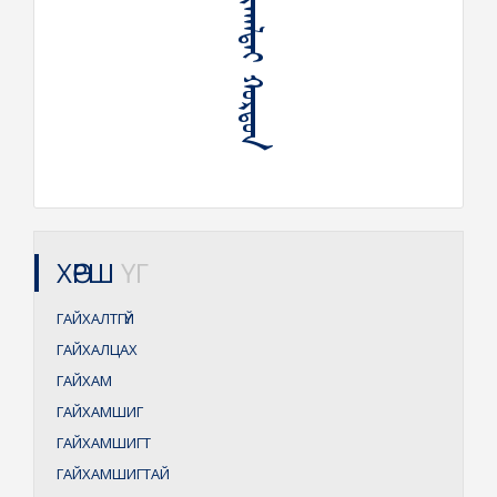
ᠭᠠᠶᠢᠬᠠᠯᠲᠠᠢ ᠬᠤᠷᠳᠤᠨ
ХӨРШ
ҮГ
ГАЙХАЛТГҮЙ
ГАЙХАЛЦАХ
ГАЙХАМ
ГАЙХАМШИГ
ГАЙХАМШИГТ
ГАЙХАМШИГТАЙ