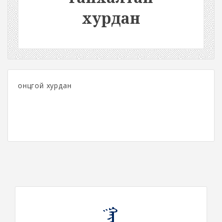
хурдан
онцгой хурдан