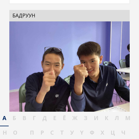
БАДРУУН
А
Б
В
Г
Д
Е
Ё
Ж
З
И
К
Л
М
Н
О
П
Р
С
Т
У
Ү
Ф
Х
Ц
Ч