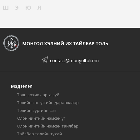
Ш
Э
Ю
Я
contact@mongoltoli.mn
Мэдээлэл
Толь зохиох арга зүй
Толийн сан үсгийн дарааллаар
Толийн зургийн сан
Олон нийтийн нэмсэн үг
Олон нийтийн нэмсэн тайлбар
Тайлбар толийн тухай