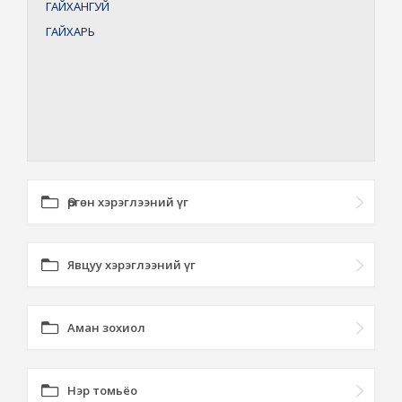
ГАЙХАНГУЙ
ГАЙХАРЬ
Өргөн хэрэглээний үг
Явцуу хэрэглээний үг
Аман зохиол
Нэр томьёо