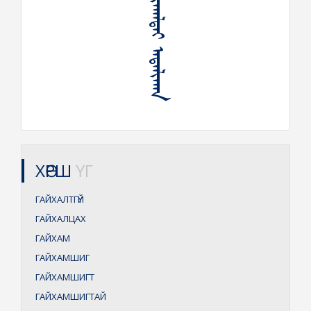
ᠭᠠᠶᠢᠬᠠᠯᠲᠠᠢ ᠠᠳᠠᠯᠢᠬᠠᠨ
ХӨРШ
ҮГ
ГАЙХАЛТГҮЙ
ГАЙХАЛЦАХ
ГАЙХАМ
ГАЙХАМШИГ
ГАЙХАМШИГТ
ГАЙХАМШИГТАЙ