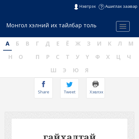
Нэвтрэх
Ашиглах заавар
Монгол хэлний их тайлбар толь
Menu
А
Б
В
Г
Д
Е
Ё
Ж
З
И
К
Л
М
Н
О
П
Р
С
Т
У
Ү
Ф
Х
Ц
Ч
Ш
Э
Ю
Я
Share
Tweet
Хэвлэх
гайхалтай