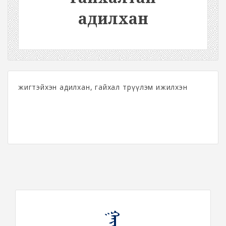
адилхан
жигтэйхэн адилхан, гайхал төрүүлэм ижилхэн