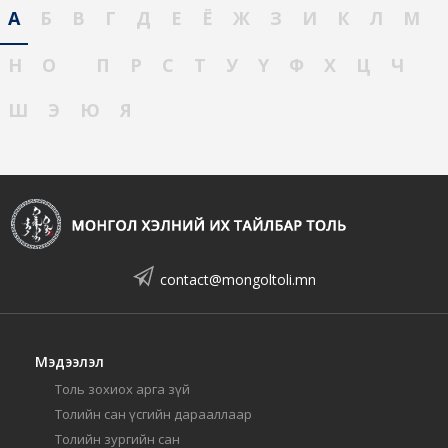
А
Б
В
Г
Д
Е
Ё
Ж
З
И
К
Л
М
Н
О
П
Р
С
Т
У
Ү
Ф
Х
Ц
Ч
Ш
Э
Ю
Я
contact@mongoltoli.mn
Мэдээлэл
Толь зохиох арга зүй
Толийн сан үсгийн дарааллаар
Толийн зургийн сан