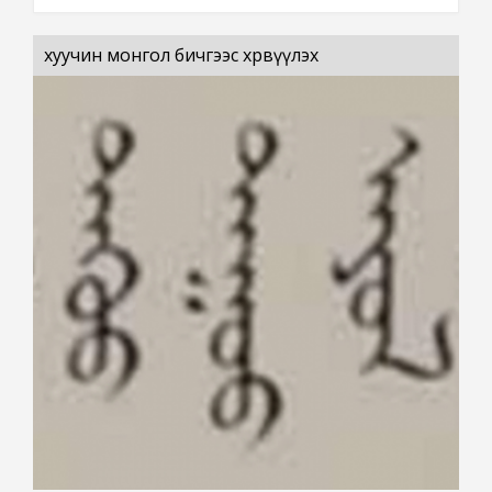
хуучин монгол бичгээс хөрвүүлэх