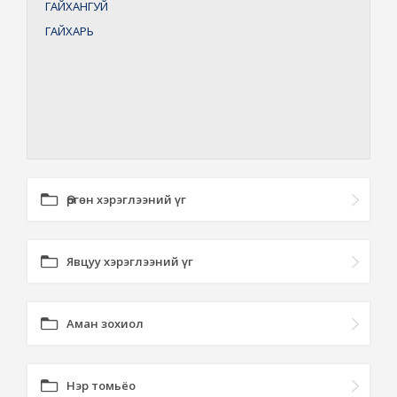
ГАЙХАНГУЙ
ГАЙХАРЬ
Өргөн хэрэглээний үг
Явцуу хэрэглээний үг
Аман зохиол
Нэр томьёо