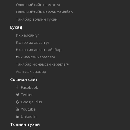
Олон нийтийн нэмсэн үг
Олон нийтийн нэмсэн тайлбар
Тайлбар толийн тухай
Бусад
Их хайсан үг
Үнэлгээ их авсан үг
Үнэлгээ их авсан тайлбар
Үг их нэмсэн хэрэглэгч
Тайлбар их нэмсэн хэрэглэгч
Ашиглах заавар
Сошиал сайт
Facebook
Twitter
Google Plus
Youtube
Linked In
Толийн тухай