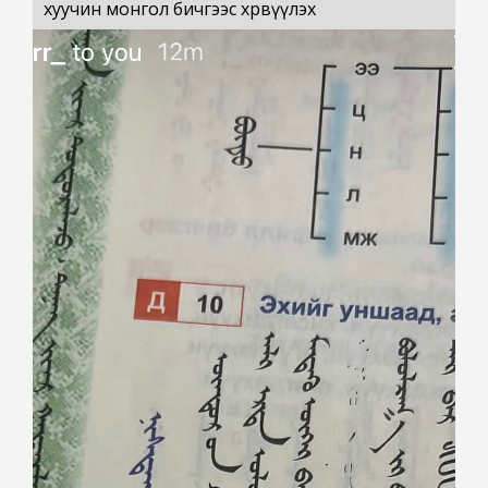
хуучин монгол бичгээс хөрвүүлэх