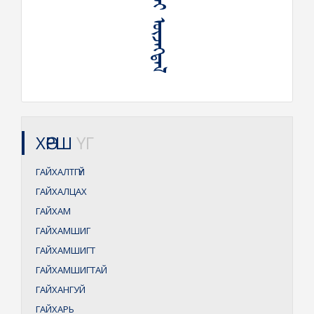
ᠭᠠᠶᠢᠬᠠᠯᠲᠠᠢ ᠦᠵᠡᠭᠳᠡᠯ
ХӨРШ
ҮГ
ГАЙХАЛТГҮЙ
ГАЙХАЛЦАХ
ГАЙХАМ
ГАЙХАМШИГ
ГАЙХАМШИГТ
ГАЙХАМШИГТАЙ
ГАЙХАНГУЙ
ГАЙХАРЬ