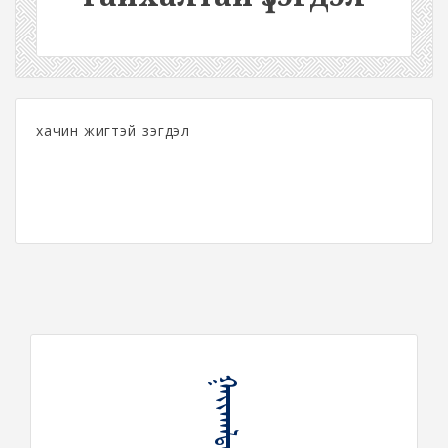
хачин жигтэй үзэгдэл