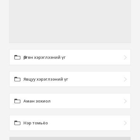
Өргөн хэрэглээний үг
Явцуу хэрэглээний үг
Аман зохиол
Нэр томьёо