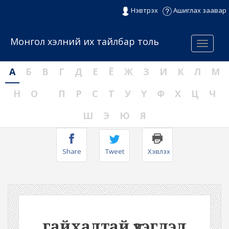
Нэвтрэх
Ашиглах заавар
Монгол хэлний их тайлбар толь
Menu
А
Б
В
Г
Д
Е
Ё
Ж
З
И
К
Л
М
Н
О
П
Р
С
Т
У
Ү
Ф
Х
Ц
Ч
Ш
Э
Ю
Я
Share
Tweet
Хэвлэх
гайхалтай үзэгдэл