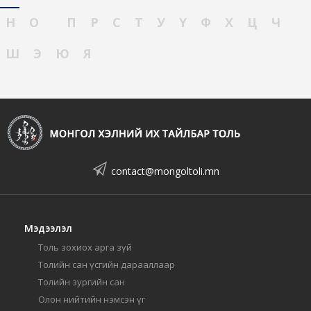
Н
О
П
Р
С
Т
У
Ү
Ф
Х
Ц
Ч
Ш
Э
Ю
Я
contact@mongoltoli.mn
Мэдээлэл
Толь зохиох арга зүй
Толийн сан үсгийн дарааллаар
Толийн зургийн сан
Олон нийтийн нэмсэн үг