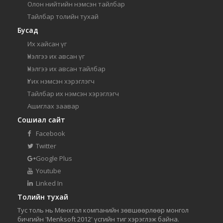
Олон нийтийн нэмсэн тайлбар
Тайлбар толийн тухай
Бусад
Их хайсан үг
Үнэлгээ их авсан үг
Үнэлгээ их авсан тайлбар
Үг их нэмсэн хэрэглэгч
Тайлбар их нэмсэн хэрэглэгч
Ашиглах заавар
Сошиал сайт
Facebook
Twitter
Google Plus
Youtube
Linked In
Толийн тухай
Тус толь нь Мөнхгал компанийн зөвшөөрлөөр монгол
бичгийн 'Menksoft 2012' үсгийн тиг хэрэглэж байна.