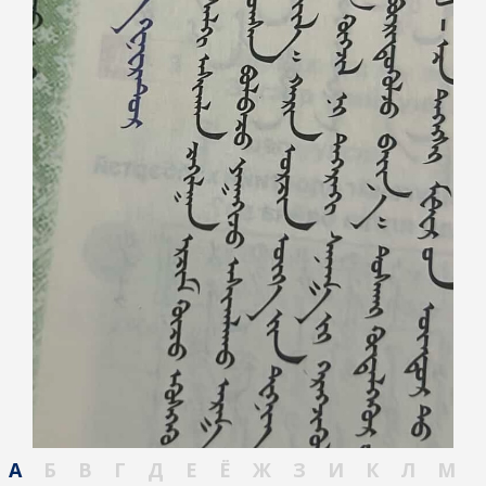
А
Б
В
Г
Д
Е
Ё
Ж
З
И
К
Л
М