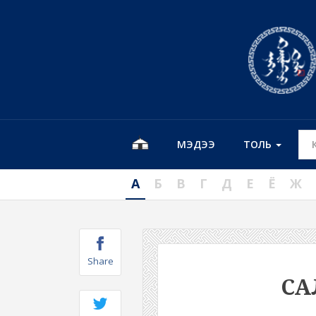
МЭДЭЭ
ТОЛЬ
А
Б
В
Г
Д
Е
Ё
Ж
Share
СА