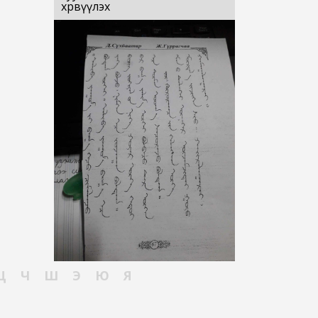
хөрвүүлэх
Ц
Ч
Ш
Э
Ю
Я