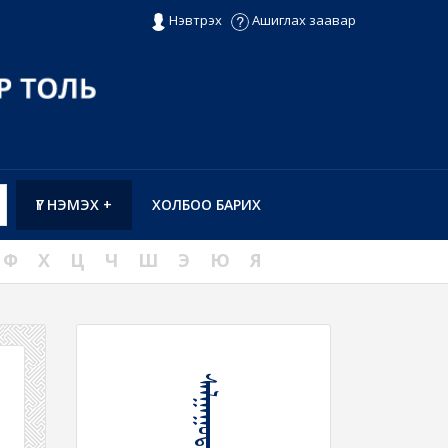
Нэвтрэх
Ашиглах заавар
ҮГ НЭМЭХ +
ХОЛБОО БАРИХ
Ф
Х
Ц
Ч
Ш
Э
Ю
Я
ᠰᠠᠯᠭᠠᠭᠤᠳᠠᠬᠤ