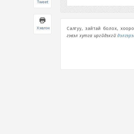
Tweet
Хэвлэх
Салгуу, зайтай болох, хоор
гэвэл хутга иргүйдэхгүй
дэлгэрэн