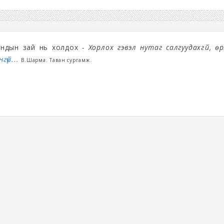
ондын зай нь холдох
- Хорлох гэвэл нутаг салгуудахгүй, ө
гүй...
В.Шарма. Таван сургамж.