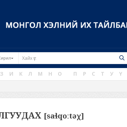
Toggle Dropdown
Кирил
З
И
К
Л
М
Н
О
П
Р
С
Т
У
Ү
ЛГУУДАХ
[saɬqoːtəχ]