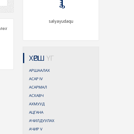
salγaγudaqu
рлөх
ХӨРШ
ҮГ
АРШААЛАХ
АСАР
IV
АСАРМАЛ
АСХАВЧ
АХМУУД
АЦГАНА
АЧИЛДУУЛАХ
АЧИР
V