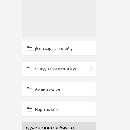
Өргөн хэрэглээний үг
Явцуу хэрэглээний үг
Аман зохиол
Нэр томьёо
хуучин монгол бичгээс