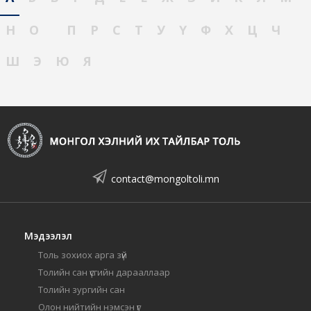
Н
О
П
Р
С
Т
У
Ү
Ф
Х
Ц
Ч
Ш
Э
Ю
Я
contact@mongoltoli.mn
Мэдээлэл
Толь зохиох арга зүй
Толийн сан үсгийн дарааллаар
Толийн зургийн сан
Олон нийтийн нэмсэн үг