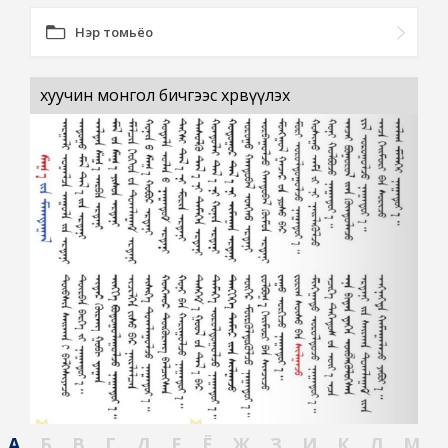
Нэр томьёо
хуучин монгол бичгээс хөрвүүлэх
А
Б
В
Г
Д
Е
Ё
Ж
З
И
К
Л
М