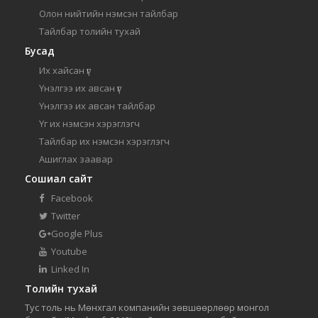
Олон нийтийн нэмсэн тайлбар
Тайлбар толийн тухай
Бусад
Их хайсан үг
Үнэлгээ их авсан үг
Үнэлгээ их авсан тайлбар
Үг их нэмсэн хэрэглэгч
Тайлбар их нэмсэн хэрэглэгч
Ашиглах заавар
Сошиал сайт
Facebook
Twitter
Google Plus
Youtube
Linked In
Толийн тухай
Тус толь нь Мөнхгал компанийн зөвшөөрлөөр монгол