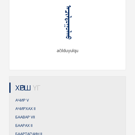
ᠠᠴᠢᠯᠳᠤᠭᠤᠯᠬᠤ
ačilduγulqu
ХӨРШ
ҮГ
АЧИР
V
АЧИРХАХ
II
БААВАР
VII
БААРАХ
II
БААРТАГЧИН
II