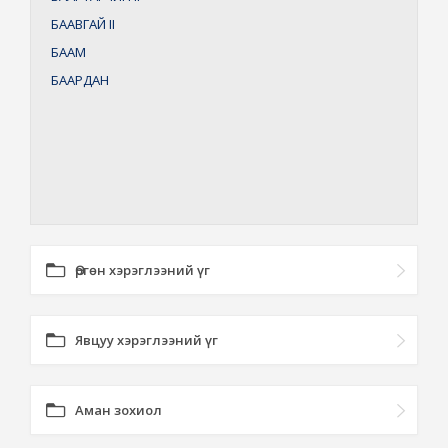
БААВГАЙ
II
БААМ
БААРДАН
Өргөн хэрэглээний үг
Явцуу хэрэглээний үг
Аман зохиол