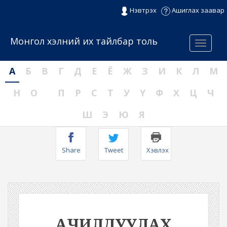
Нэвтрэх
Ашиглах заавар
Монгол хэлний их тайлбар толь
Menu
А
Б
В
Г
Д
Е
Ё
Ж
З
И
К
Л
М
Н
О
П
Р
С
Т
У
Ү
Ф
Х
Ц
Ч
Ш
Э
Ю
Я
Share
Tweet
Хэвлэх
АЧИЛДУУЛАХ