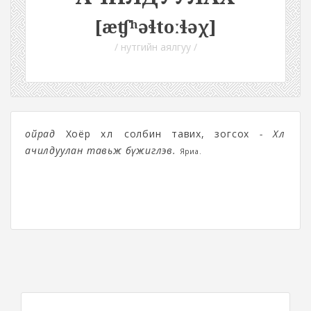
[æʧʰəɬtoːɬəχ]
/ нутгийн аялгуу /
ойрад
Хоёр хөлөө солбин тавих, зогсох
- Хөлөө
ачилдуулан тавьж бүжиглэв.
Яриа.