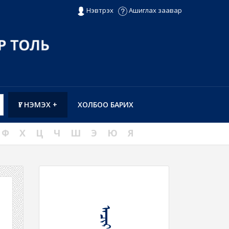
Нэвтрэх
Ашиглах заавар
ҮГ НЭМЭХ +
ХОЛБОО БАРИХ
Ф
Х
Ц
Ч
Ш
Э
Ю
Я
ᠠᠴᠢᠷ