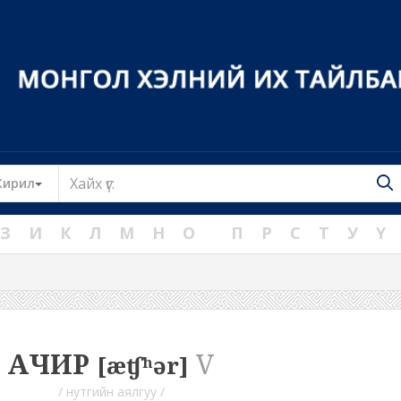
Toggle Dropdown
Кирил
З
И
К
Л
М
Н
О
П
Р
С
Т
У
Ү
АЧИР
V
[æʧʰər]
/ нутгийн аялгуу /