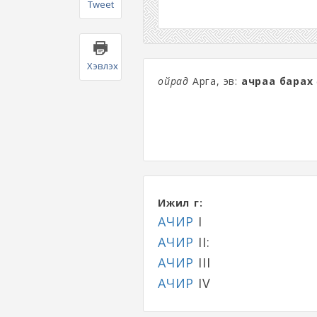
Tweet
Хэвлэх
ойрад
Арга, эв:
ачраа барах
Ижил үг:
АЧИР
I
АЧИР
II:
АЧИР
III
АЧИР
IV