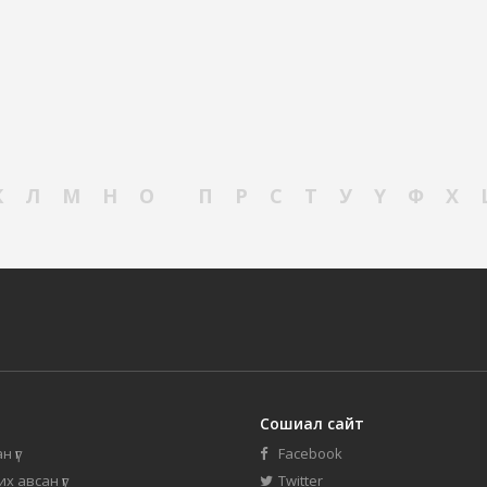
К
Л
М
Н
О
П
Р
С
Т
У
Ү
Ф
Х
Сошиал сайт
н үг
Facebook
их авсан үг
Twitter