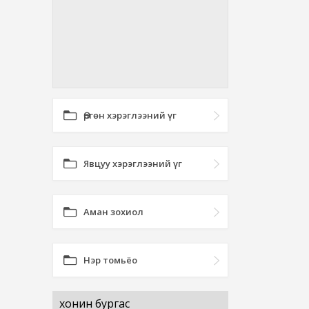
Өргөн хэрэглээний үг
Явцуу хэрэглээний үг
Аман зохиол
Нэр томьёо
хонин бургас