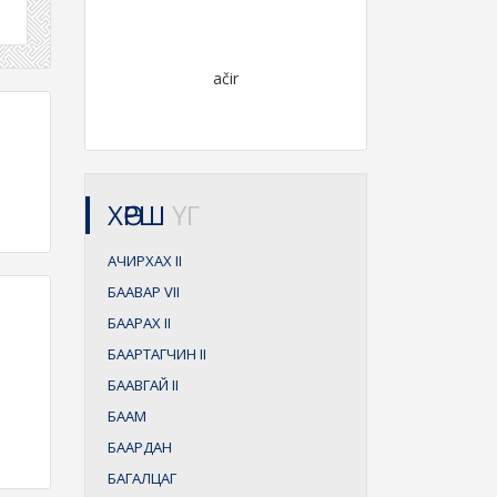
ačir
ХӨРШ
ҮГ
АЧИРХАХ
II
БААВАР
VII
БААРАХ
II
БААРТАГЧИН
II
БААВГАЙ
II
БААМ
БААРДАН
БАГАЛЦАГ