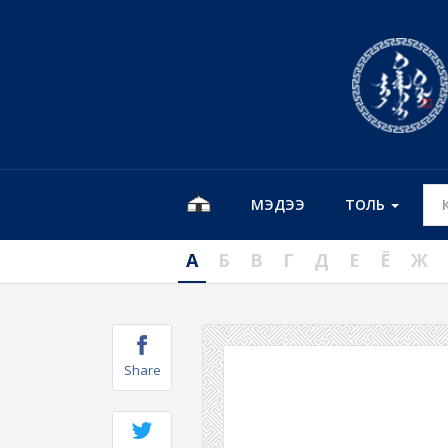
МЭДЭЭ
ТОЛЬ
А
Б
В
Г
Д
Е
Ё
Ж
Share