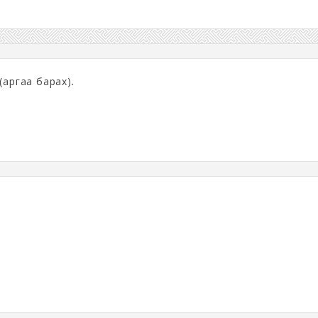
(аргаа барах)
.