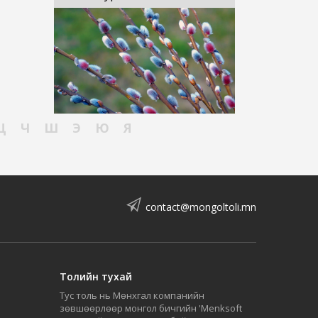
Ц
Ч
Ш
Э
Ю
Я
contact@mongoltoli.mn
Толийн тухай
Тус толь нь Мөнхгал компанийн
зөвшөөрлөөр монгол бичгийн 'Menksoft