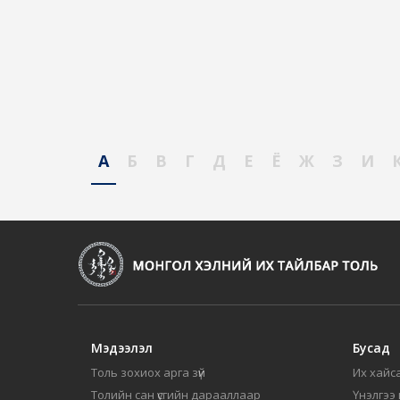
А
Б
В
Г
Д
Е
Ё
Ж
З
И
Мэдээлэл
Бусад
Толь зохиох арга зүй
Их хайса
Толийн сан үсгийн дарааллаар
Үнэлгээ 