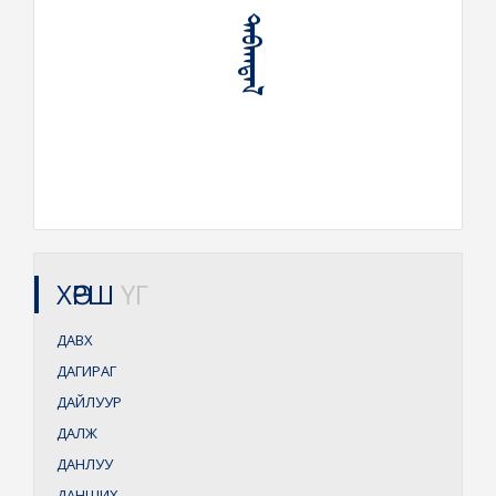
ᠳᠠᠪᠠᠭᠳᠠᠯ
ХӨРШ
ҮГ
ДАВХ
ДАГИРАГ
ДАЙЛУУР
ДАЛЖ
ДАНЛУУ
ДАНШИХ