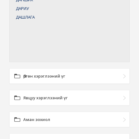
ДАРИУ
ДАШЛАГА
Өргөн хэрэглээний үг
Явцуу хэрэглээний үг
Аман зохиол