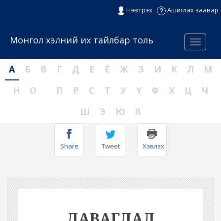
Нэвтрэх
Ашиглах заавар
Монгол хэлний их тайлбар толь
Menu
А
Б
В
Г
Д
Е
Ё
Ж
З
И
К
Л
М
Н
О
П
Р
С
Т
У
Ү
Ф
Х
Ц
Ч
Ш
Э
Ю
Я
Share
Tweet
Хэвлэх
ДАВАГДАЛ