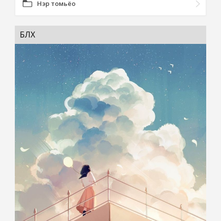
Нэр томьёо
БҮЛХ