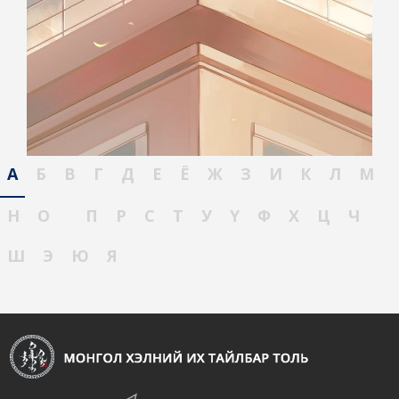
А
Б
В
Г
Д
Е
Ё
Ж
З
И
К
Л
М
Н
О
П
Р
С
Т
У
Ү
Ф
Х
Ц
Ч
Ш
Э
Ю
Я