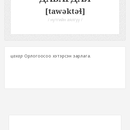
[tawəktəɬ]
/ нутгийн аялгуу /
цахар
Орлогоосоо хэтэрсэн зарлага.