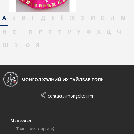
А
Б
В
Г
Д
Е
Ё
Ж
З
И
К
Л
М
Н
О
П
Р
С
Т
У
Ү
Ф
Х
Ц
Ч
Ш
Э
Ю
Я
contact@mongoltoli.mn
Мэдээлэл
Толь зохиох арга зүй