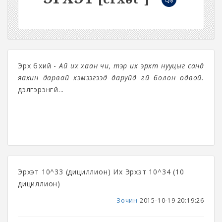
Эрх бүхий -
Ай их хаан чи, тэр их эрхт нууцыг санд
яахин дарвай хэмээгээд даруйд үгүй болон одвой.
дэлгэрэнгүй...
Эрхэт 10^33 (дициллион) Их Эрхэт 10^34 (10
дициллион)
Зочин
2015-10-19 20:19:26