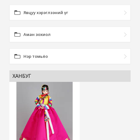
Явцуу хэрэглээний үг
Аман зохиол
Нэр томьёо
ХАНБУГ