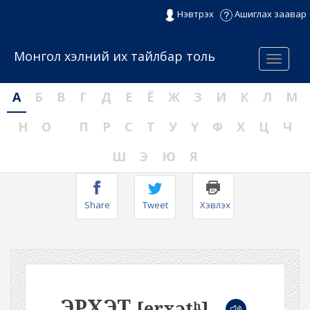
Нэвтрэх
Ашиглах заавар
Монгол хэлний их тайлбар толь
Menu
А
Б
В
Г
Д
Е
Ё
Ж
З
И
К
Л
М
Н
О
П
Р
С
Т
У
Ү
Ф
Х
Ц
Ч
Ш
Э
Ю
Я
Share
Tweet
Хэвлэх
ЭРХЭТ
[erxətʰ]