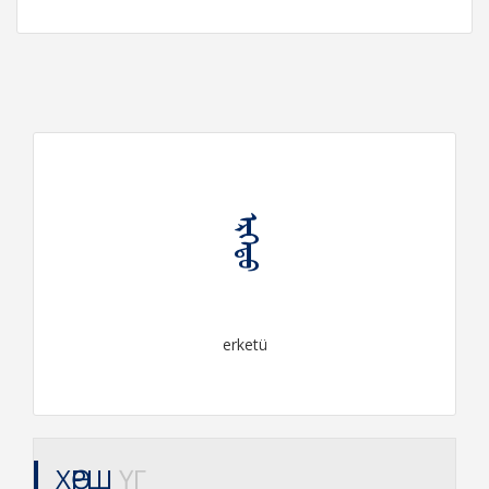
ᠡᠷᠬᠡᠲᠦ
erketü
ХӨРШ
ҮГ