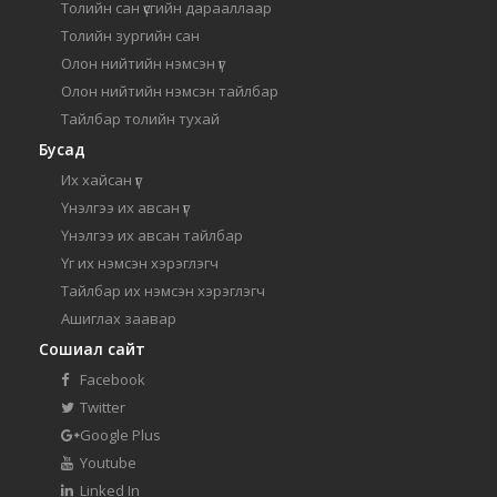
Толийн сан үсгийн дарааллаар
Толийн зургийн сан
Олон нийтийн нэмсэн үг
Олон нийтийн нэмсэн тайлбар
Тайлбар толийн тухай
Бусад
Их хайсан үг
Үнэлгээ их авсан үг
Үнэлгээ их авсан тайлбар
Үг их нэмсэн хэрэглэгч
Тайлбар их нэмсэн хэрэглэгч
Ашиглах заавар
Сошиал сайт
Facebook
Twitter
Google Plus
Youtube
Linked In