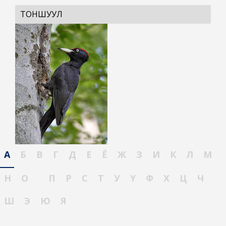
ТОНШУУЛ
А
Б
В
Г
Д
Е
Ё
Ж
З
И
К
Л
М
Н
О
П
Р
С
Т
У
Ү
Ф
Х
Ц
Ч
Ш
Э
Ю
Я