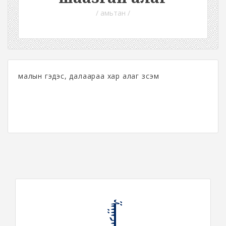
/ амьтан /
малын гэдэс, далаараа хар алаг зүсэм