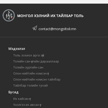
contact@mongoltoli.mn
Мэдээлэл
Толь зохиох арга зүй
Толийн сан үсгийн дарааллаар
Толийн зургийн сан
Олон нийтийн нэмсэн үг
Олон нийтийн нэмсэн тайлбар
Тайлбар толийн тухай
Бусад
Их хайсан үг
Үнэлгээ их авсан үг