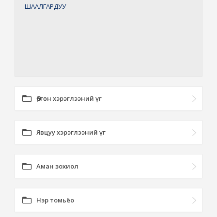
ШААЛГАРДУУ
Өргөн хэрэглээний үг
Явцуу хэрэглээний үг
Аман зохиол
Нэр томьёо