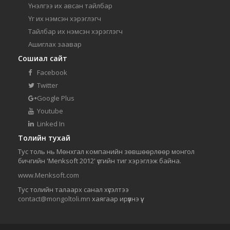
Үнэлгээ их авсан тайлбар
Үг их нэмсэн хэрэглэгч
Тайлбар их нэмсэн хэрэглэгч
Ашиглах заавар
Сошиал сайт
Facebook
Twitter
Google Plus
Youtube
Linked In
Толийн тухай
Тус толь нь Мөнхгал компанийн зөвшөөрлөөр монгол
бичгийн 'Menksoft 2012' үсгийн тиг хэрэглэж байна.
www.Menksoft.com
Тус толийн талаарх санал хүсэлтээ
contact@mongoltoli.mn
хаягаар ирүүлнэ үү.