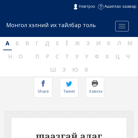
Нэвтрэх
Ашиглах заавар
Монгол хэлний их тайлбар толь
Menu
А
Б
В
Г
Д
Е
Ё
Ж
З
И
К
Л
М
Н
О
П
Р
С
Т
У
Ү
Ф
Х
Ц
Ч
Ш
Э
Ю
Я
Share
Tweet
Хэвлэх
шаазгай алаг