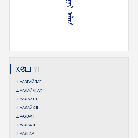
ᠱᠠᠭᠠᠵᠠᠭᠠᠢ ᠠᠯᠠᠭ
ХӨРШ
ҮГ
ШААЗГАЙЛАГ
:
ШААЛАЙЛГАХ
ШААЛАЙХ
I
ШААЛАЙХ
II
ШААЛАХ
I
ШААЛАХ
II
ШААЛГАР