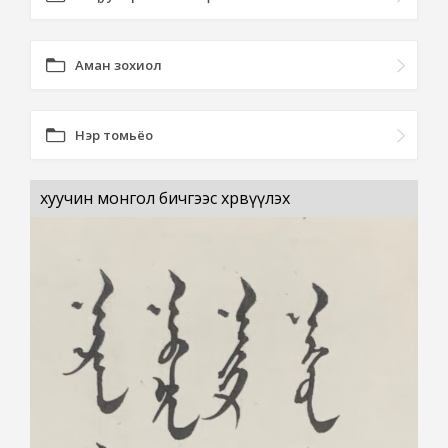
Аман зохиол
Нэр томьёо
хуучин монгол бичгээс хөрвүүлэх