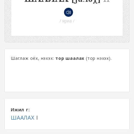
/ яриа /
Шаглаж оёх, нэхэх:
тор шаалах
(тор нэхэх).
Ижил үг:
ШААЛАХ
I