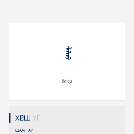
ᠱᠠᠯᠬᠤ
šalqu
ХӨРШ
ҮГ
ШААЛГАР