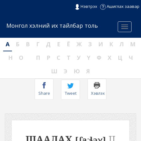
Нэвтрэх
Ашиглах заавар
Монгол хэлний их тайлбар толь
Menu
А
Б
В
Г
Д
Е
Ё
Ж
З
И
К
Л
М
Н
О
П
Р
С
Т
У
Ү
Ф
Х
Ц
Ч
Ш
Э
Ю
Я
Share
Tweet
Хэвлэх
ШААЛАХ
II
[ʃaːɬəχ]