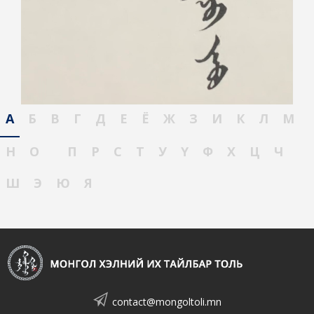
А
Б
В
Г
Д
Е
Ё
Ж
З
И
К
Л
М
Н
О
П
Р
С
Т
У
Ү
Ф
Х
Ц
Ч
Ш
Э
Ю
Я
contact@mongoltoli.mn