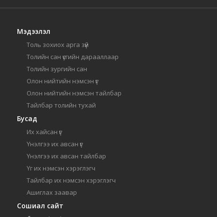
Мэдээлэл
Толь зохиох арга зүй
Толийн сан үсгийн дарааллаар
Толийн зургийн сан
Олон нийтийн нэмсэн үг
Олон нийтийн нэмсэн тайлбар
Тайлбар толийн тухай
Бусад
Их хайсан үг
Үнэлгээ их авсан үг
Үнэлгээ их авсан тайлбар
Үг их нэмсэн хэрэглэгч
Тайлбар их нэмсэн хэрэглэгч
Ашиглах заавар
Сошиал сайт