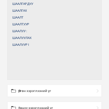
ШААЛГАРДУУ
ШААЛГАХ
ШААЛТ
ШААЛТУУР
ШААЛУУ
:
ШААЛУУЛАХ
ШААЛУУР
I
Өргөн хэрэглээний үг
Явцуу хэрэглээний үг