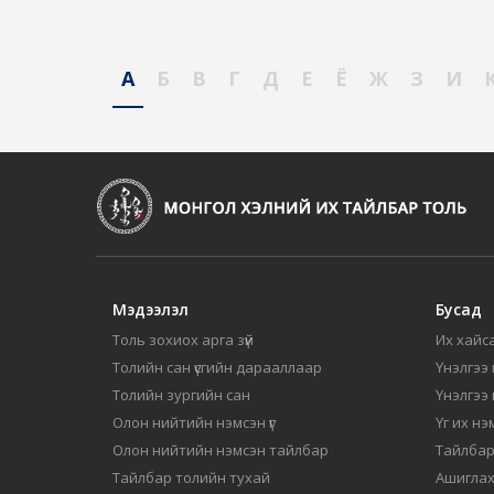
А
Б
В
Г
Д
Е
Ё
Ж
З
И
Мэдээлэл
Бусад
Толь зохиох арга зүй
Их хайса
Толийн сан үсгийн дарааллаар
Үнэлгээ 
Толийн зургийн сан
Үнэлгээ
Олон нийтийн нэмсэн үг
Үг их нэ
Олон нийтийн нэмсэн тайлбар
Тайлбар
Тайлбар толийн тухай
Ашиглах