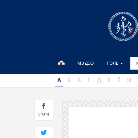
МЭДЭЭ
ТОЛЬ
А
Б
В
Г
Д
Е
Ё
Ж
Share