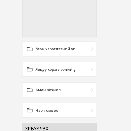
Өргөн хэрэглээний үг
Явцуу хэрэглээний үг
Аман зохиол
Нэр томьёо
ХӨРВҮҮЛЭХ