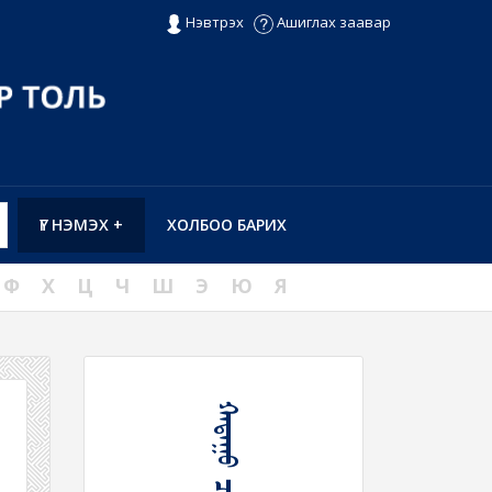
Нэвтрэх
Ашиглах заавар
ҮГ НЭМЭХ +
ХОЛБОО БАРИХ
Ф
Х
Ц
Ч
Ш
Э
Ю
Я
ᠬᠠᠳᠠᠭᠤ ᠴᠢᠩᠳᠠ