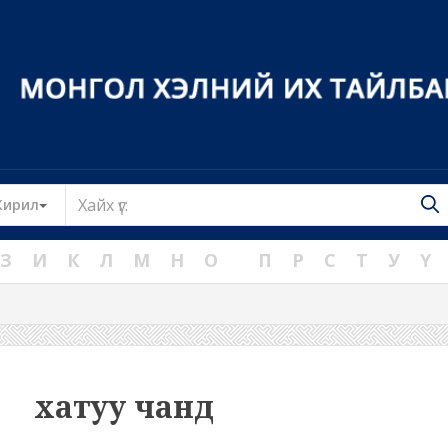
Toggle Dropdown
Кирил
З
И
К
Л
М
Н
О
П
Р
С
Т
У
Ү
хатуу чанд