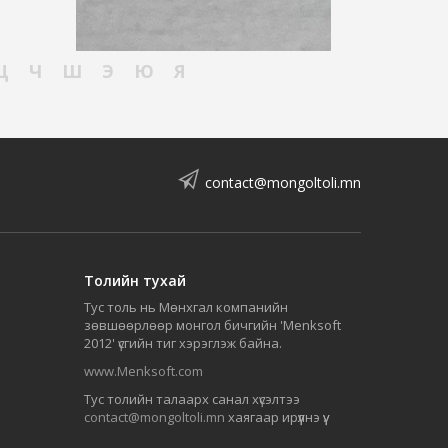
Ц
Ч
Ш
Э
Ю
Я
contact@mongoltoli.mn
Толийн тухай
Тус толь нь Мөнхгал компанийн
зөвшөөрлөөр монгол бичгийн 'Menksoft
2012' үсгийн тиг хэрэглэж байна.
www.Menksoft.com
Тус толийн талаарх санал хүсэлтээ
contact@mongoltoli.mn
хаягаар ирүүлнэ үү.