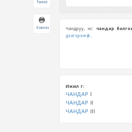
Tweet
Хэвлэх
Чандруу, үнс:
чандар болго
дэлгэрэнгүй...
Ижил үг:
ЧАНДАР
I
ЧАНДАР
II
ЧАНДАР
III