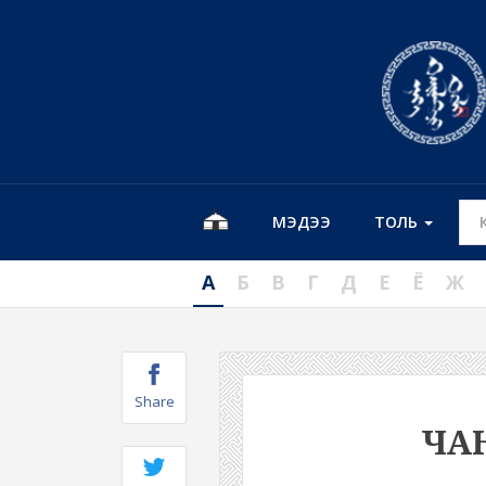
МЭДЭЭ
ТОЛЬ
А
Б
В
Г
Д
Е
Ё
Ж
Share
ЧА