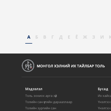
А
Б
В
Г
Д
Е
Ё
Ж
З
И
Мэдээлэл
Бусад
Толь зохиох арга зүй
Их хайса
Толийн сан үсгийн дарааллаар
Үнэлгээ 
Толийн зургийн сан
Үнэлгээ