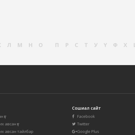
К
Л
М
Н
О
П
Р
С
Т
У
Ү
Ф
Х
Сошиал сайт
н үг
Facebook
их авсан үг
Twitter
 их авсан тайлбар
Google Plus