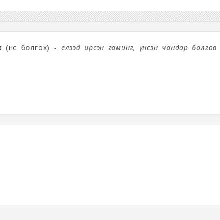
х
(үнс болгох) -
Үелээд ирсэн гаминг, үнсэн чандар болгов