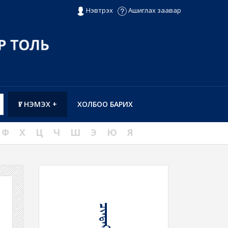
Нэвтрэх
Ашиглах заавар
ҮГ НЭМЭХ +
ХОЛБОО БАРИХ
Ф
Х
Ц
Ч
Ш
Э
Ю
Я
ᠴᠢᠨᠳᠠᠷ