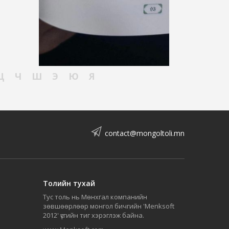
Ц
Ч
Ш
Э
Ю
Я
contact@mongoltoli.mn
Толийн тухай
Тус толь нь Мөнхгал компанийн
зөвшөөрлөөр монгол бичгийн 'Menksoft
2012' үсгийн тиг хэрэглэж байна.