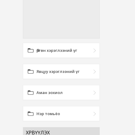
Өргөн хэрэглээний үг
Явцуу хэрэглээний үг
Аман зохиол
Нэр томьёо
ХӨРВҮҮЛЭХ