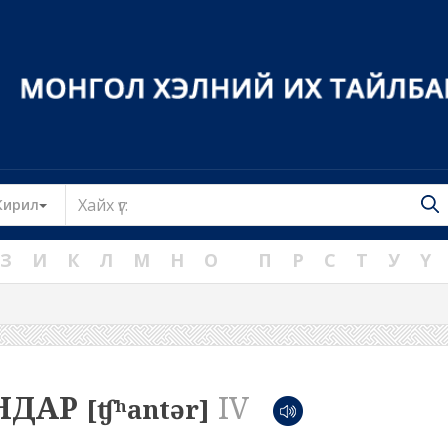
Toggle Dropdown
Кирил
З
И
К
Л
М
Н
О
П
Р
С
Т
У
Ү
НДАР
IV
[ʧʰantər]