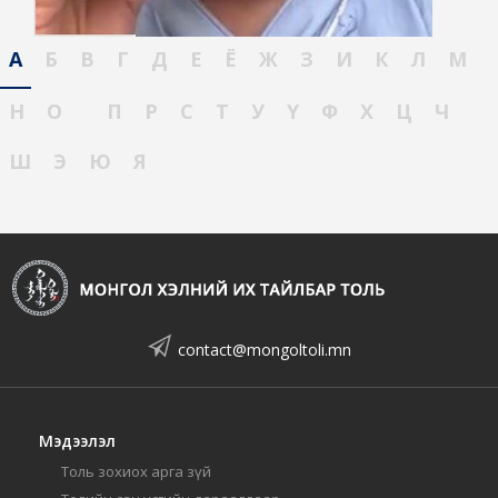
А
Б
В
Г
Д
Е
Ё
Ж
З
И
К
Л
М
Н
О
П
Р
С
Т
У
Ү
Ф
Х
Ц
Ч
Ш
Э
Ю
Я
contact@mongoltoli.mn
Мэдээлэл
Толь зохиох арга зүй