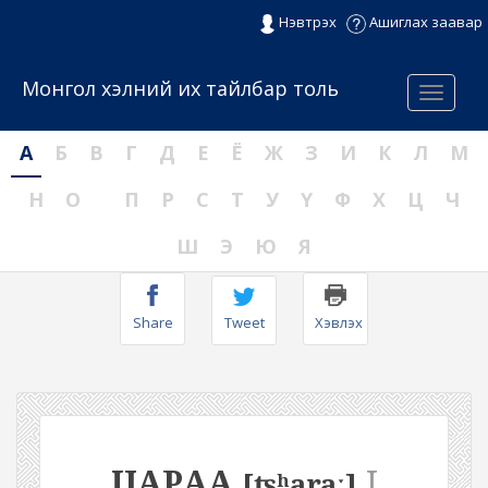
Нэвтрэх
Ашиглах заавар
Монгол хэлний их тайлбар толь
Menu
А
Б
В
Г
Д
Е
Ё
Ж
З
И
К
Л
М
Н
О
П
Р
С
Т
У
Ү
Ф
Х
Ц
Ч
Ш
Э
Ю
Я
Share
Tweet
Хэвлэх
ЦАРАА
I
[ʦʰaraː]