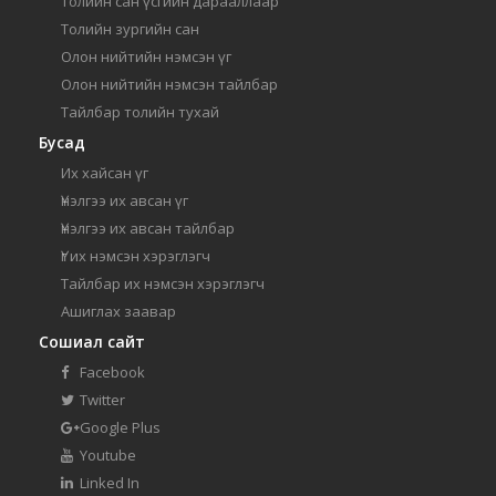
Толийн сан үсгийн дарааллаар
Толийн зургийн сан
Олон нийтийн нэмсэн үг
Олон нийтийн нэмсэн тайлбар
Тайлбар толийн тухай
Бусад
Их хайсан үг
Үнэлгээ их авсан үг
Үнэлгээ их авсан тайлбар
Үг их нэмсэн хэрэглэгч
Тайлбар их нэмсэн хэрэглэгч
Ашиглах заавар
Сошиал сайт
Facebook
Twitter
Google Plus
Youtube
Linked In