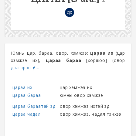
Юмны цар, бараа, овор, хэмжээ:
цараа их
(цар
хэмжээ их),
цараа бараа
[хоршоо] (овор
дэлгэрэнгүй...
цараа их
цар хэмжээ их
цараа бараа
юмны овор хэмжээ
цараа бараатай эд
овор хэмжээ ихтэй эд
цараа чадал
овор хэмжээ, чадал тэнхээ