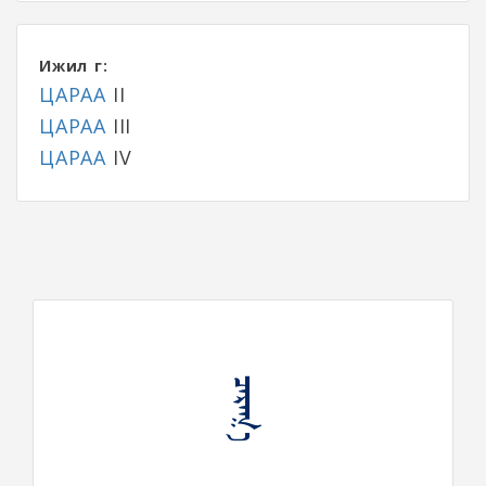
Ижил үг:
ЦАРАА
II
ЦАРАА
III
ЦАРАА
IV
ᠴᠠᠷᠠᠭ᠎ᠠ