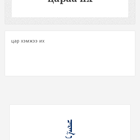
цар хэмжээ их
ᠴᠠᠷᠠᠭ᠎ᠠ ᠶᠡᠬᠡ