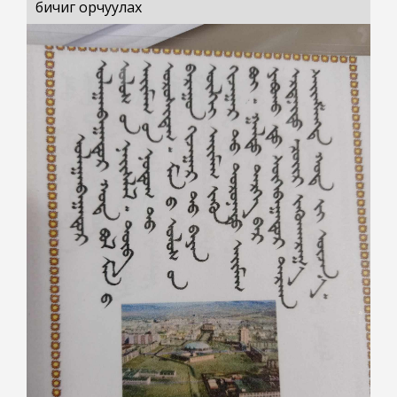
бичиг орчуулах