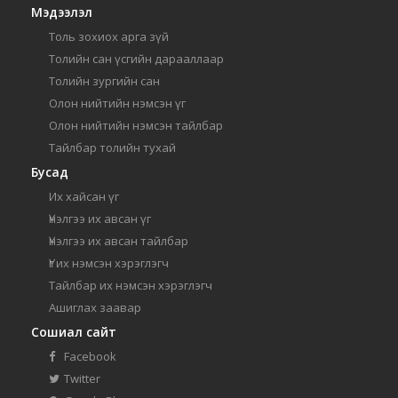
Мэдээлэл
Толь зохиох арга зүй
Толийн сан үсгийн дарааллаар
Толийн зургийн сан
Олон нийтийн нэмсэн үг
Олон нийтийн нэмсэн тайлбар
Тайлбар толийн тухай
Бусад
Их хайсан үг
Үнэлгээ их авсан үг
Үнэлгээ их авсан тайлбар
Үг их нэмсэн хэрэглэгч
Тайлбар их нэмсэн хэрэглэгч
Ашиглах заавар
Сошиал сайт
Facebook
Twitter