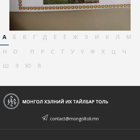
А
Б
В
Г
Д
Е
Ё
Ж
З
И
К
Л
М
Н
О
П
Р
С
Т
У
Ү
Ф
Х
Ц
Ч
Ш
Э
Ю
Я
contact@mongoltoli.mn