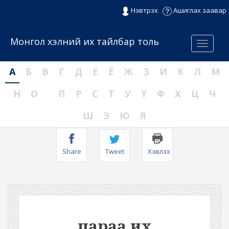
Нэвтрэх
Ашиглах заавар
Монгол хэлний их тайлбар толь
Menu
А
Б
В
Г
Д
Е
Ё
Ж
З
И
К
Л
М
Н
О
П
Р
С
Т
У
Ү
Ф
Х
Ц
Ч
Ш
Э
Ю
Я
Share
Tweet
Хэвлэх
цараа их