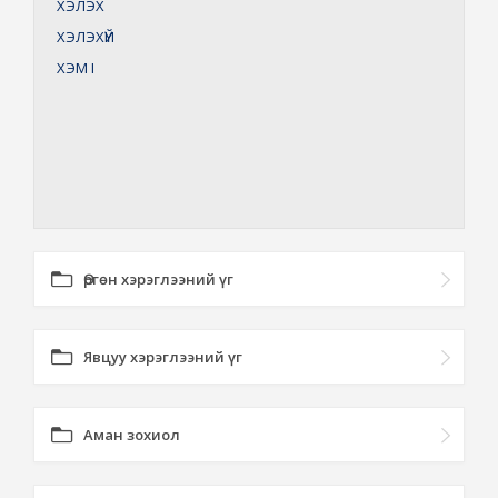
ХЭЛЭХ
ХЭЛЭХҮЙ
ХЭМ
I
Өргөн хэрэглээний үг
Явцуу хэрэглээний үг
Аман зохиол