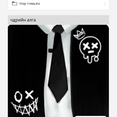
Нэр томьёо
чөдрийн алга