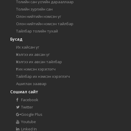
Толийн сан үсгийн дарааллаар
Толийн зургийн сан
Олон нийтийн нэмсэн үг
Олон нийтийн нэмсэн тайлбар
Тайлбар толийн тухай
Бусад
Их хайсан үг
Үнэлгээ их авсан үг
Үнэлгээ их авсан тайлбар
Үг их нэмсэн хэрэглэгч
Тайлбар их нэмсэн хэрэглэгч
Ашиглах заавар
Сошиал сайт
Facebook
Twitter
Google Plus
Youtube
Linked In