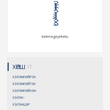
ᠬᠡᠯᠡᠮᠡᠭᠡᠶᠢᠷᠬᠡᠬᠦ
kelemegeyirkekü
ХӨРШ
ҮГ
ХЭЛЭМГИЙРЭХ
ХЭЛЭМГИЙТЭХ
ХЭЛЭМГИЙХЭН
ХЭЛЭН
:
ХЭЛЭНЦЭР