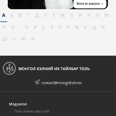
А
Б
В
Г
Д
Е
Ё
Ж
З
И
К
Л
М
Н
О
П
Р
С
Т
У
Ү
Ф
Х
Ц
Ч
Ш
Э
Ю
Я
contact@mongoltoli.mn
Мэдээлэл
Толь зохиох арга зүй