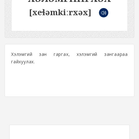
[xeɬəmkiːrxəx]
Хэлэмгий зан гаргах, хэлэмгий зангаараа
гайхуулах.