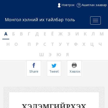
Нэвтрэх
Ашиглах заавар
Монгол хэлний их тайлбар толь
Menu
А
Б
В
Г
Д
Е
Ё
Ж
З
И
К
Л
М
Н
О
П
Р
С
Т
У
Ү
Ф
Х
Ц
Ч
Ш
Э
Ю
Я
Share
Tweet
Хэвлэх
ХЭЛЭМГИЙРХЭХ