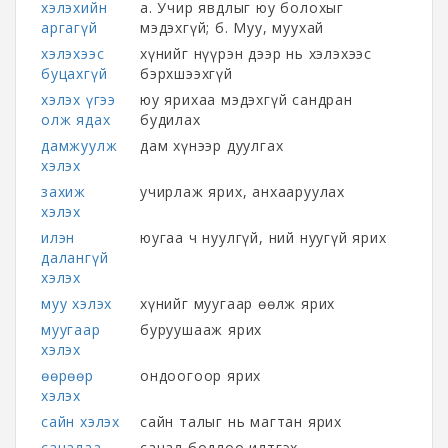
хэлэхийн
а. Учир явдлыг юу болохыг
аргагүй
мэдэхгүй; б. Муу, муухай
хэлэхээс
хүнийг нүүрэн дээр нь хэлэхээс
буцахгүй
бэрхшээхгүй
хэлэх үгээ
юу ярихаа мэдэхгүй сандран
олж ядах
будилах
дамжуулж
дам хүнээр дуулгах
хэлэх
захиж
учирлаж ярих, анхааруулах
хэлэх
илэн
юугаа ч нуулгүй, ний нуугүй ярих
далангүй
хэлэх
муу хэлэх
хүнийг муугаар өөлж ярих
муугаар
буруушааж ярих
хэлэх
өөрөөр
ондоогоор ярих
хэлэх
сайн хэлэх
сайн талыг нь магтан ярих
саналаа
санал бодлоо илтгэх