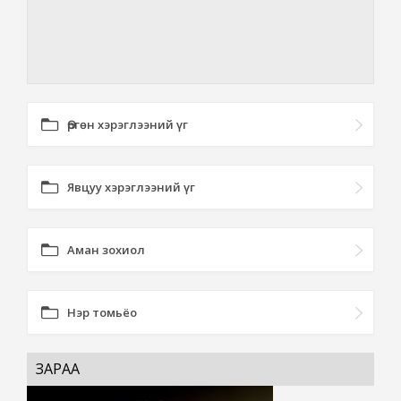
Өргөн хэрэглээний үг
Явцуу хэрэглээний үг
Аман зохиол
Нэр томьёо
ЗАРАА