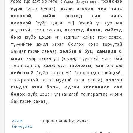
ярьж өгцгөө гэж байлаа.
, *
хэлснээ
С.Удвал. Их хувь заяа.
идэх
(үгээ буцах),
хэлж өгөхөд чих чинь
цоорхой, хийж өгөхөд сав чинь
цоорхой
[зүйр цэцэн үг] (хүний үг сургаал
авдаггүй гэсэн санаа),
хэлэхэд бэлэн, хийхэд
бэрх
[зүйр цэцэн үг] (ажлыг хийнэ гэж хэлэх,
түүнийгээ ажил хэрэг болгох хоёр зөрүүтэй
байдаг гэсэн санаа),
хэлбэл бүү буц, санавал бүү
март
[зүйр цэцэн үг] (юманд тууштай, чигч бай
гэсэн санаа),
хэлж хэл нийлэхгүй, хэвтэж сүүж
нийлэхгүй
[зүйр цэцэн үг] (хоорондоо нийцгүй,
тохирдоггүй, эв эе муутай гэсэн санаа),
хэлсэн
үгэндээ эзэн болж, идсэн хоолондоо сав
болох
[зүйр цэцэн үг] (андгай тангарагтаа үнэнч
бай гэсэн санаа).
хэлж
өөрөө ярьж бичүүлэх
бичүүлэх