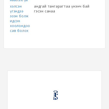
хэлсэн
андгай тангарагтаа үнэнч бай
үгэндээ
гэсэн санаа
эзэн болж
идсэн
хоолондоо
сав болох
ᠬᠡᠯᠡᠬᠦ