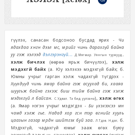
Өгүүлэх, санасан бодсоноо бусдад ярих
- Чи
ядахдаа хөнгөн дээл өмс, мөрийг чинь дарахгүй байна
уу гэж хэлээд
дэлгэрэнгүй...
Д.Мягмар. Уянгын туужууд.,
хэлж бичүүлэх
(өөрөө ярьж бичүүлэх),
хэлж
мэдэхгүй байх
(а. Юу хэлэхээ мэдэхгүй байх; б.
Юмны учрыг гарган хэлж чадахгүй түгдрэх -
Хүүхдүүд чинь ямар байна гэж асуухад би, хааяа
шуугьж байна гэхээс биш тийм байна гэж хэлж
мэдэхгүй л байсан.
),
хэлж өгөх
С.Удвал. Та бид уулзана
(а. Ямар нэгэн учрыг мэдэгдэх
- Би үхэхээсээ өмнө
чамд хэлж өгье. Надад хор өгсөн тэр өвгөнийг хууль
цаазын газар мөрдөн шийтгэх буй заа.
б.
Л.Түдэв. Нүүдэл;
Мэдэхгүй, чадахгүй юмыг зааж өгөх буюу
зохисгүй талыг нь сануулах),
хэлж сургах
(ингэж