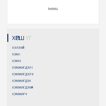
kelekü
ХӨРШ
ҮГ
ХЭЛЭХҮЙ
ХЭМ
I
ХЭМ
II
ХЭМЖИГДЭЛ
I
ХЭМЖИГДЭЛ
II
ХЭМЖИГДЭХ
ХЭМЖИГДЭХҮҮН
ХЭМЖИГЧ