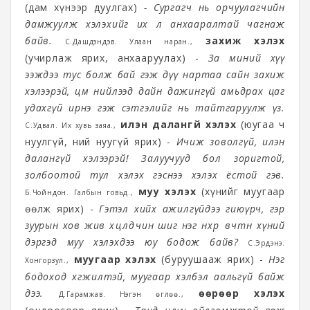
(дам хүнээр дуулгах)
- Сургагч нь орчуулагчийн
дамжуулж хэлэхийг их л анхааралтай чагнаж
байв.
захиж хэлэх
С.Дашдэндэв. Улаан наран.,
(учирлаж ярих, анхааруулах) -
За миний хүү
ээждээ тус болж бай гэж дүү нартаа сайн захиж
хэлээрэй, цөм нийлээд дайн дажингүй амьдрах цаг
удахгүй ирнэ гэж сэтгэлийг нь тайтгаруулж үз.
илэн далангүй хэлэх
(юугаа ч
С.Удвал. Их хувь заяа.,
нуулгүй, ний нуугүй ярих) -
Ичиж зоволгүй, илэн
далангүй хэлээрэй! Залуучууд бол зоригтой,
золбоотой тул хэлэх гэснээ хэлэх ёстой гэв.
муу хэлэх
(хүнийг муугаар
Б.Чойндон. Галбын говьд.,
өөлж ярих) -
Гэтэл хийх ажилгүйдээ гиюүрч, гэр
зуурын хов жив хөөцөлдөөчин шиг нэг нөхрөө өвчтөн хүний
дэргэд муу хэлэхдээ юу бодож байв?
С.Эрдэнэ.
муугаар хэлэх
(буруушааж ярих) -
Нэг
Хонгорзул.,
бодоход хөгжилтэй, муугаар хэлбэл аальгүй байж
дээ.
өөрөөр хэлэх
Д.Гарамжав. Нэгэн өглөө.,