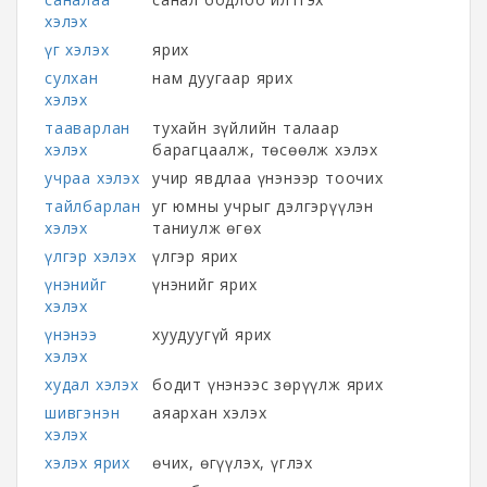
хэлэх
үг хэлэх
ярих
сулхан
нам дуугаар ярих
хэлэх
тааварлан
тухайн зүйлийн талаар
хэлэх
барагцаалж, төсөөлж хэлэх
учраа хэлэх
учир явдлаа үнэнээр тоочих
тайлбарлан
уг юмны учрыг дэлгэрүүлэн
хэлэх
таниулж өгөх
үлгэр хэлэх
үлгэр ярих
үнэнийг
үнэнийг ярих
хэлэх
үнэнээ
хуудуугүй ярих
хэлэх
худал хэлэх
бодит үнэнээс зөрүүлж ярих
шивгэнэн
аяархан хэлэх
хэлэх
хэлэх ярих
өчих, өгүүлэх, үглэх