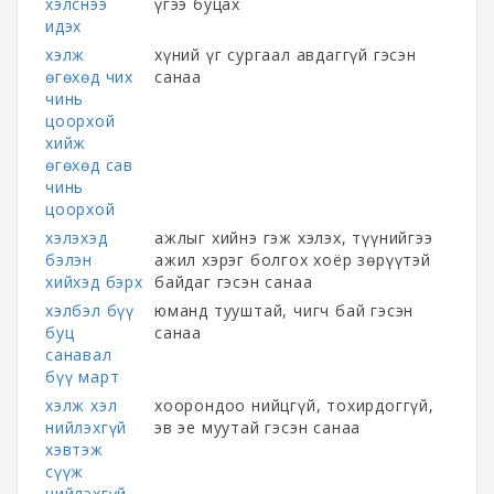
хэлснээ
үгээ буцах
идэх
хэлж
хүний үг сургаал авдаггүй гэсэн
өгөхөд чих
санаа
чинь
цоорхой
хийж
өгөхөд сав
чинь
цоорхой
хэлэхэд
ажлыг хийнэ гэж хэлэх, түүнийгээ
бэлэн
ажил хэрэг болгох хоёр зөрүүтэй
хийхэд бэрх
байдаг гэсэн санаа
хэлбэл бүү
юманд тууштай, чигч бай гэсэн
буц
санаа
санавал
бүү март
хэлж хэл
хоорондоо нийцгүй, тохирдоггүй,
нийлэхгүй
эв эе муутай гэсэн санаа
хэвтэж
сүүж
нийлэхгүй