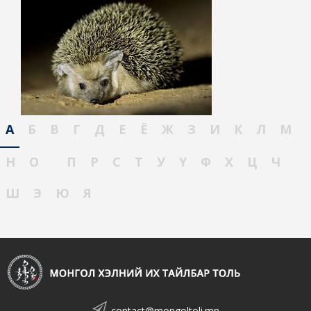
А
Б
В
Г
Д
Е
Ё
Ж
З
И
К
Л
М
Н
О
П
Р
С
Т
У
Ү
Ф
Х
Ц
Ч
Ш
Э
Ю
Я
contact@mongoltoli.mn