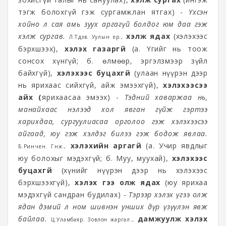
тэгж болохгүй гэж сургамжлан ятгах) -
Үхсэн
хойно л сая амь зуух аргагүй болдог юм даа гэж
хэлж сургав.
хэлж ядах
(хэлэхээс
Л.Түдэв. Уулын үер.,
бэрхшээх),
хэлэх газаргүй
(а. Үгийг нь тоож
сонсох хүнгүй; б. Өөлмөөр, эргэлзмээр зүйл
байхгүй),
хэлэхээс буцахгүй
(улаан нүүрэн дээр
нь ярихаас сийхгүй, айж эмээхгүй),
хэлэхээсээ
айх (
ярихаасаа эмээх) -
Тэдний хаваржаа нь,
манайхаас нэлээд хол явган гүйж гэртээ
харихдаа, сургуулиасаа орголоо гэж хэлэхээсээ
айгаад, юу гэж хэлдэг билээ гэж бодож явлаа.
хэлэхийн аргагүй
(а. Учир явдлыг
Б.Ринчен. Гүнж.,
юу болохыг мэдэхгүй; б. Муу, муухай),
хэлэхээс
буцахгүй
(хүнийг нүүрэн дээр нь хэлэхээс
бэрхшээхгүй),
хэлэх үгээ олж ядах
(юу ярихаа
мэдэхгүй сандран будилах) -
Тэрээр хэлэх үгээ олж
ядан дэмий л ном шивнэн унших дүр үзүүлэн явж
байлаа.
дамжуулж хэлэх
Ц.Уламбаяр. Зовлон жаргал.,