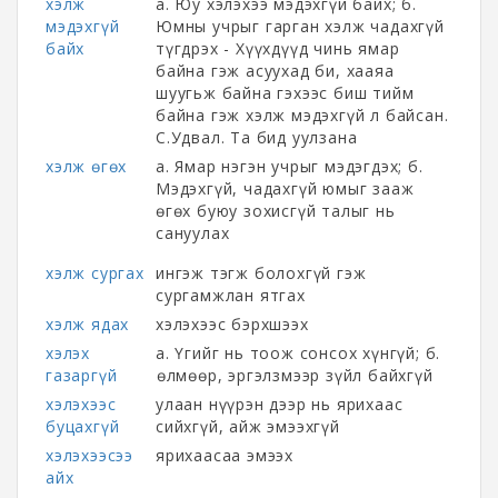
хэлж
а. Юу хэлэхээ мэдэхгүй байх; б.
мэдэхгүй
Юмны учрыг гарган хэлж чадахгүй
байх
түгдрэх - Хүүхдүүд чинь ямар
байна гэж асуухад би, хааяа
шуугьж байна гэхээс биш тийм
байна гэж хэлж мэдэхгүй л байсан.
С.Удвал. Та бид уулзана
хэлж өгөх
а. Ямар нэгэн учрыг мэдэгдэх; б.
Мэдэхгүй, чадахгүй юмыг зааж
өгөх буюу зохисгүй талыг нь
сануулах
хэлж сургах
ингэж тэгж болохгүй гэж
сургамжлан ятгах
хэлж ядах
хэлэхээс бэрхшээх
хэлэх
а. Үгийг нь тоож сонсох хүнгүй; б.
газаргүй
Өөлмөөр, эргэлзмээр зүйл байхгүй
хэлэхээс
улаан нүүрэн дээр нь ярихаас
буцахгүй
сийхгүй, айж эмээхгүй
хэлэхээсээ
ярихаасаа эмээх
айх