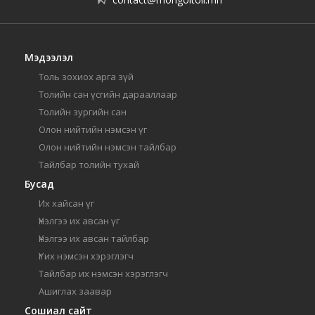
Мэдээлэл
Толь зохиох арга зүй
Толийн сан үсгийн дарааллаар
Толийн зургийн сан
Олон нийтийн нэмсэн үг
Олон нийтийн нэмсэн тайлбар
Тайлбар толийн тухай
Бусад
Их хайсан үг
Үнэлгээ их авсан үг
Үнэлгээ их авсан тайлбар
Үг их нэмсэн хэрэглэгч
Тайлбар их нэмсэн хэрэглэгч
Ашиглах заавар
Сошиал сайт