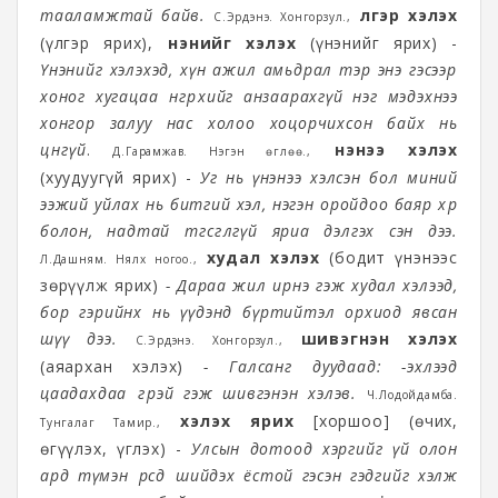
тааламжтай байв.
үлгэр хэлэх
С.Эрдэнэ. Хонгорзул.,
(үлгэр ярих),
үнэнийг хэлэх
(үнэнийг ярих) -
Үнэнийг хэлэхэд, хүн ажил амьдрал тэр энэ гэсээр
хоног хугацаа өнгөрөхийг анзаарахгүй нэг мэдэхнээ
хонгор залуу нас холоо хоцорчихсон байх нь
цөөнгүй
.
үнэнээ хэлэх
Д.Гарамжав. Нэгэн өглөө.,
(хуудуугүй ярих) -
Уг нь үнэнээ хэлсэн бол миний
ээжий уйлах нь битгий хэл, нэгэн оройдоо баяр хөөр
болон, надтай төгсгөлгүй яриа дэлгэх сэн дээ.
худал хэлэх
(бодит үнэнээс
Л.Дашням. Нялх ногоо.,
зөрүүлж ярих)
- Дараа жил ирнэ гэж худал хэлээд,
бор гэрийнх нь үүдэнд бүртийтэл орхиод явсан
шүү дээ.
шивэгнэн хэлэх
С.Эрдэнэ. Хонгорзул.,
(аяархан хэлэх)
- Галсанг дуудаад: -эхлээд
цаадахдаа өгөөрэй гэж шивгэнэн хэлэв.
Ч.Лодойдамба.
хэлэх ярих
[хоршоо] (өчих,
Тунгалаг Тамир.,
өгүүлэх, үглэх) -
Улсын дотоод хэргийг үй олон
ард түмэн өөрсдөө шийдэх ёстой гэсэн гэдгийг хэлж