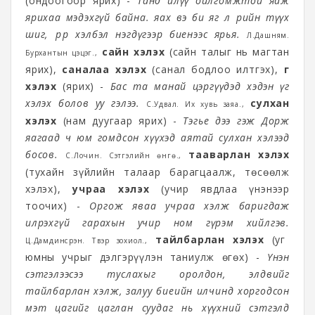
(ондоогоор ярих) -
Танд илүү ойлгомжтой яаж
ярихаа мэдэхгүй байна. яах вэ би яг л өөрийн түүх
шиг, өөрөөр хэлбэл нэгдүгээр биенээс ярья.
Л.Дашням.
сайн хэлэх
(сайн талыг нь магтан
Бурхантын цэцэг.,
ярих),
саналаа хэлэх
(санал бодлоо илтгэх),
үг
хэлэх
(ярих) -
Бас та манай цэргүүдэд хэдэн үг
хэлэх болов уу гэлээ.
сулхан
С.Удвал. Их хувь заяа.,
хэлэх
(нам дуугаар ярих) -
Тэгье дээ гэж Дорж
яагаад ч юм гомдсон хүүхэд аятай сулхан хэлээд
босов.
тааварлан хэлэх
С.Лочин. Сэтгэлийн өнгө.,
(тухайн зүйлийн талаар барагцаалж, төсөөлж
хэлэх),
учраа хэлэх
(учир явдлаа үнэнээр
тоочих) -
Оргож яваа учраа хэлж баригдаж
илрэхгүй гарахын учир ном гүрэм хийлгэв.
тайлбарлан хэлэх
(уг
Ц.Дамдинсүрэн. Түүвэр зохиол.,
юмны учрыг дэлгэрүүлэн таниулж өгөх) -
Үнэн
сэтгэлээсээ туслахыг оролдон, элдвийг
тайлбарлан хэлж, залуу биеийн илчинд хоргодсон
мэт цагийг цаглан суудаг нь хүүхний сэтгэлд