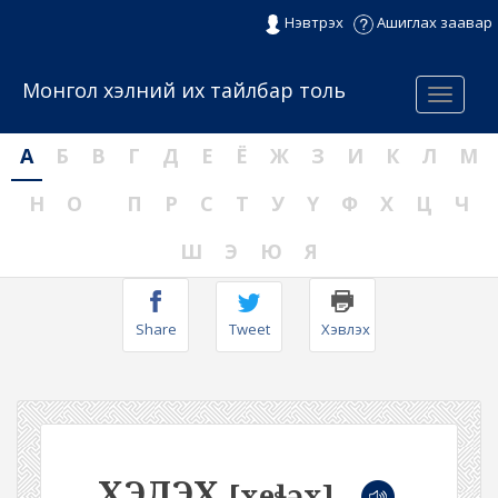
Нэвтрэх
Ашиглах заавар
Монгол хэлний их тайлбар толь
Menu
А
Б
В
Г
Д
Е
Ё
Ж
З
И
К
Л
М
Н
О
П
Р
С
Т
У
Ү
Ф
Х
Ц
Ч
Ш
Э
Ю
Я
Share
Tweet
Хэвлэх
ХЭЛЭХ
[xeɬəx]