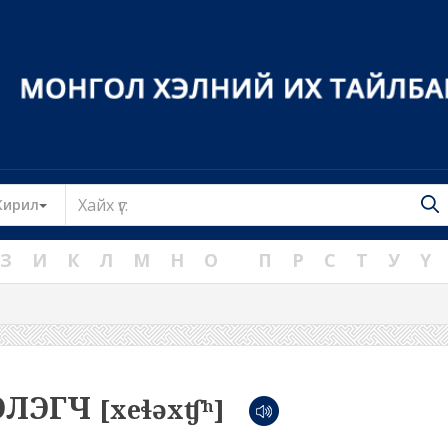
Toggle Dropdown
Кирил
З
И
К
Л
М
Н
О
П
Р
С
Т
У
Ү
ЭЛЭГЧ
[xeɬəxʧʰ]