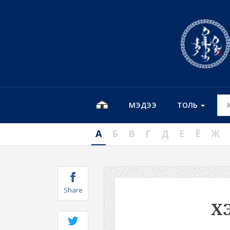
МЭДЭЭ
ТОЛЬ
А
Б
В
Г
Д
Е
Ё
Ж
Share
Х