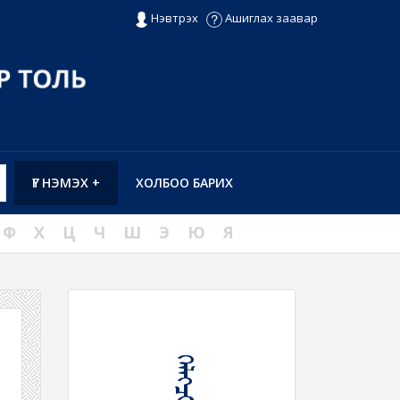
Нэвтрэх
Ашиглах заавар
ҮГ НЭМЭХ +
ХОЛБОО БАРИХ
Ф
Х
Ц
Ч
Ш
Э
Ю
Я
ᠬᠡᠯᠡᠭᠴᠢ