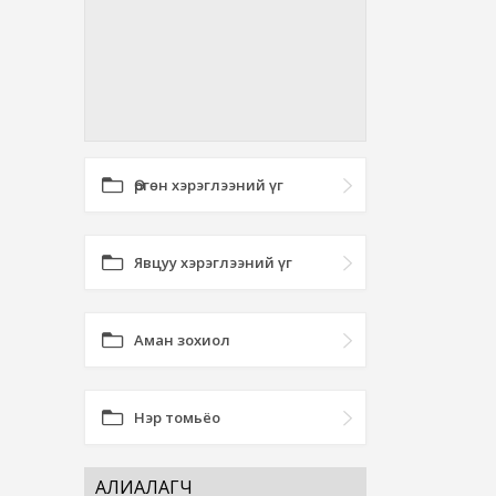
Өргөн хэрэглээний үг
Явцуу хэрэглээний үг
Аман зохиол
Нэр томьёо
АЛИАЛАГЧ