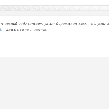
ч зүрхний үгийг сонсвол, улсын доромжлон хэлэгч нь, усны 
й...
Д.Равжаа. Зохиолын эмхэтгэл.