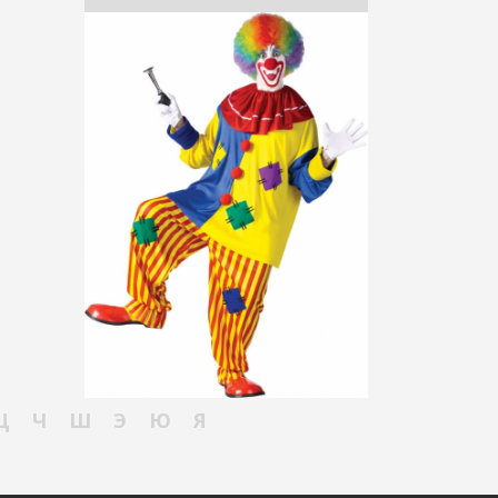
Ц
Ч
Ш
Э
Ю
Я