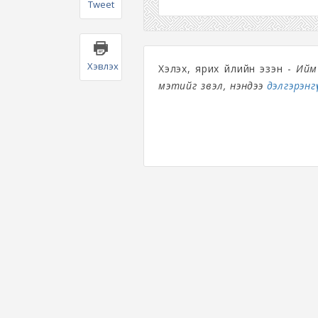
Tweet
Хэвлэх
Хэлэх, ярих үйлийн эзэн -
Ийм 
мэтийг үзвэл, үнэндээ
дэлгэрэнгү