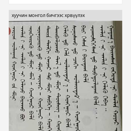
хуучин монгол бичгээс хөрвүүлэх