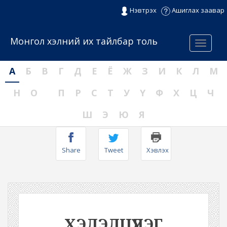
Нэвтрэх
Ашиглах заавар
Монгол хэлний их тайлбар толь
Menu
А
Б
В
Г
Д
Е
Ё
Ж
З
И
К
Л
М
Н
О
П
Р
С
Т
У
Ү
Ф
Х
Ц
Ч
Ш
Э
Ю
Я
Share
Tweet
Хэвлэх
ХЭЛЭЛЦҮҮЛЭГ