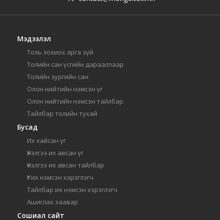
Мэдээлэл
Толь зохиох арга зүй
Толийн сан үсгийн дарааллаар
Толийн зургийн сан
Олон нийтийн нэмсэн үг
Олон нийтийн нэмсэн тайлбар
Тайлбар толийн тухай
Бусад
Их хайсан үг
Үнэлгээ их авсан үг
Үнэлгээ их авсан тайлбар
Үг их нэмсэн хэрэглэгч
Тайлбар их нэмсэн хэрэглэгч
Ашиглах заавар
Сошиал сайт