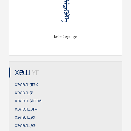
ᠬᠡᠯᠡᠯᠴᠡᠭᠦᠯᠭᠡ
kelelčegülge
ХӨРШ
ҮГ
ХЭЛЭЛЦҮҮЛЭХ
ХЭЛЭЛЦҮҮР
ХЭЛЭЛЦҮҮШТЭЙ
ХЭЛЭЛЦЭГЧ
ХЭЛЭЛЦЭХ
ХЭЛЭЛЦЭЭ