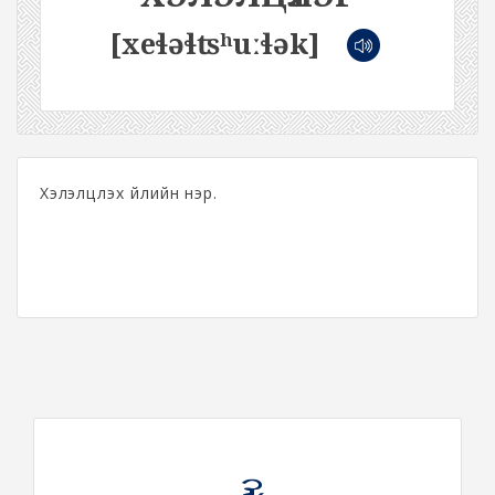
[xeɬəɬʦʰuːɬək]
Хэлэлцүүлэх үйлийн нэр.