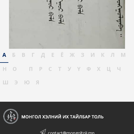
А
Б
В
Г
Д
Е
Ё
Ж
З
И
К
Л
М
Н
О
П
Р
С
Т
У
Ү
Ф
Х
Ц
Ч
Ш
Э
Ю
Я
contact@mongoltoli.mn