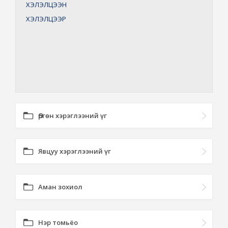
ХЭЛЭЛЦЭЭН
ХЭЛЭЛЦЭЭР
Өргөн хэрэглээний үг
Явцуу хэрэглээний үг
Аман зохиол
Нэр томьёо