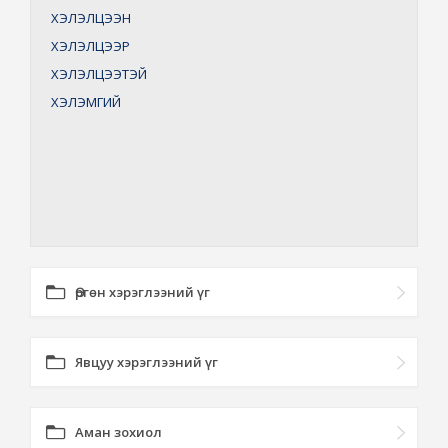
ХЭЛЭЛЦЭЭН
ХЭЛЭЛЦЭЭР
ХЭЛЭЛЦЭЭТЭЙ
ХЭЛЭМГИЙ
Өргөн хэрэглээний үг
Явцуу хэрэглээний үг
Аман зохиол