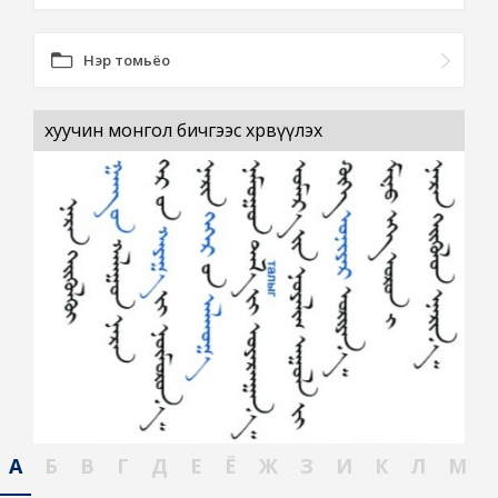
Нэр томьёо
хуучин монгол бичгээс хөрвүүлэх
А
Б
В
Г
Д
Е
Ё
Ж
З
И
К
Л
М