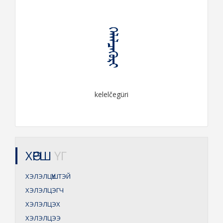
ᠬᠡᠯᠡᠯᠴᠡᠭᠦᠷᠢ
kelelčegüri
ХӨРШ
ҮГ
ХЭЛЭЛЦҮҮШТЭЙ
ХЭЛЭЛЦЭГЧ
ХЭЛЭЛЦЭХ
ХЭЛЭЛЦЭЭ