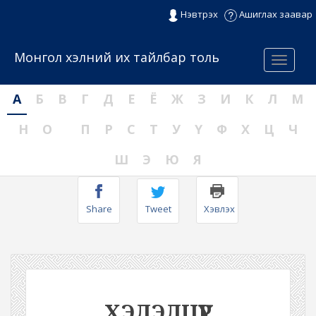
Нэвтрэх
Ашиглах заавар
Монгол хэлний их тайлбар толь
Menu
А
Б
В
Г
Д
Е
Ё
Ж
З
И
К
Л
М
Н
О
П
Р
С
Т
У
Ү
Ф
Х
Ц
Ч
Ш
Э
Ю
Я
Share
Tweet
Хэвлэх
ХЭЛЭЛЦҮҮР