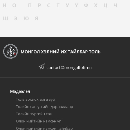
Н
О
П
Р
С
Т
У
Ү
Ф
Х
Ц
Ч
Ш
Э
Ю
Я
contact@mongoltoli.mn
Мэдээлэл
Толь зохиох арга зүй
Толийн сан үсгийн дарааллаар
Толийн зургийн сан
Олон нийтийн нэмсэн үг
Олон нийтийн нэмсэн тайлбар