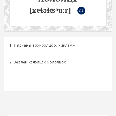
[xeɬəɬʦʰuːr]
1. Үг ярианы тохиролцоо, нийлэмж;
2. Зөвлөн хэлэлцэх бололцоо.