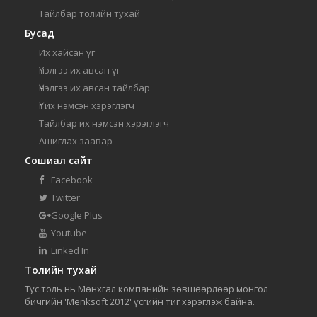
Тайлбар толийн тухай
Бусад
Их хайсан үг
Үнэлгээ их авсан үг
Үнэлгээ их авсан тайлбар
Үг их нэмсэн хэрэглэгч
Тайлбар их нэмсэн хэрэглэгч
Ашиглах заавар
Сошиал сайт
Facebook
Twitter
Google Plus
Youtube
Linked In
Толийн тухай
Тус толь нь Мөнхгал компанийн зөвшөөрлөөр монгол
бичгийн 'Menksoft 2012' үсгийн тиг хэрэглэж байна.