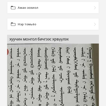
Аман зохиол
Нэр томьёо
хуучин монгол бичгээс хөрвүүлэх