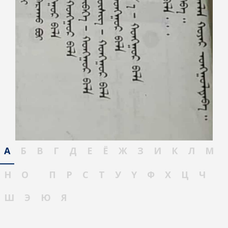
А
Б
В
Г
Д
Е
Ё
Ж
З
И
К
Л
М
Н
О
П
Р
С
Т
У
Ү
Ф
Х
Ц
Ч
Ш
Э
Ю
Я