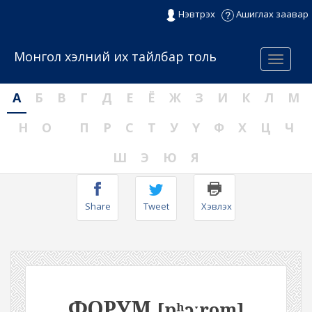
Нэвтрэх
Ашиглах заавар
Монгол хэлний их тайлбар толь
Menu
А
Б
В
Г
Д
Е
Ё
Ж
З
И
К
Л
М
Н
О
П
Р
С
Т
У
Ү
Ф
Х
Ц
Ч
Ш
Э
Ю
Я
Share
Tweet
Хэвлэх
ФОРУМ
[pʰɔːrom]