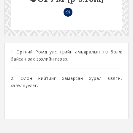
1. Эртний Ромд улс төрийн амьдралын төв болж
байсан зах зээлийн газар;
2. Олон нийтийг хамарсан хурал зөвлөгөөн,
хэлэлцүүлэг.