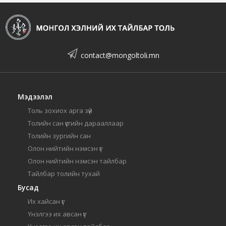
contact@mongoltoli.mn
Мэдээлэл
Толь зохиох арга зүй
Толийн сан үсгийн дарааллаар
Толийн зургийн сан
Олон нийтийн нэмсэн үг
Олон нийтийн нэмсэн тайлбар
Тайлбар толийн тухай
Бусад
Их хайсан үг
Үнэлгээ их авсан үг