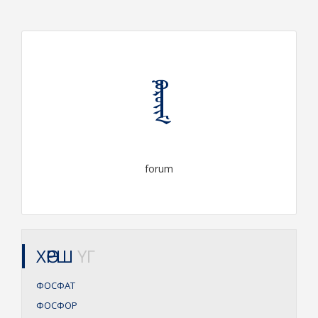
ᠹᠣᠷᠦᠢᠮ
forum
ХӨРШ
ҮГ
ФОСФАТ
ФОСФОР