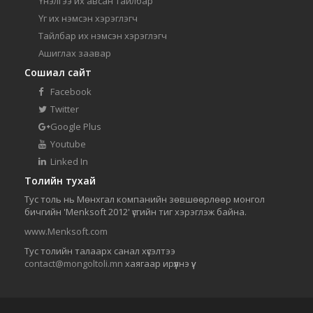
Үнэлгээ их авсан тайлбар
Үг их нэмсэн хэрэглэгч
Тайлбар их нэмсэн хэрэглэгч
Ашиглах заавар
Сошиал сайт
Facebook
Twitter
Google Plus
Youtube
Linked In
Толийн тухай
Тус толь нь Мөнхгал компанийн зөвшөөрлөөр монгол
бичгийн 'Menksoft 2012' үсгийн тиг хэрэглэж байна.
www.Menksoft.com
Тус толийн талаарх санал хүсэлтээ
contact@mongoltoli.mn
хаягаар ирүүлнэ үү.