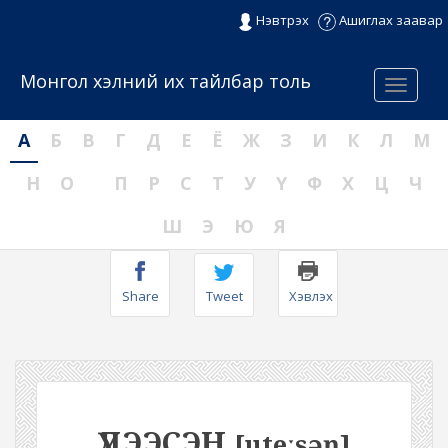
Нэвтрэх
Ашиглах заавар
Монгол хэлний их тайлбар толь
Menu
А
Б
В
Г
Д
Е
Ё
Ж
З
И
К
Л
М
Н
О
П
Р
С
Т
У
Ү
Ф
Х
Ц
Ч
Ш
Э
Ю
Я
Share
Tweet
Хэвлэх
ҮДЭЭСЭН
[uteːsəŋ]