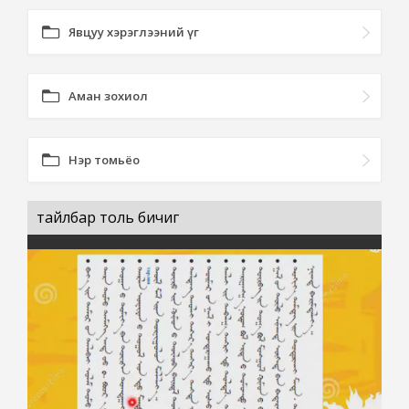
Явцуу хэрэглээний үг
Аман зохиол
Нэр томьёо
тайлбар толь бичиг