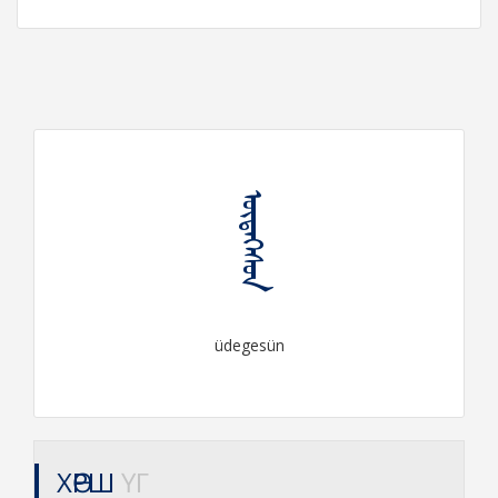
ᠦᠳᠡᠭᠡᠰᠥᠨ
üdegesün
ХӨРШ
ҮГ