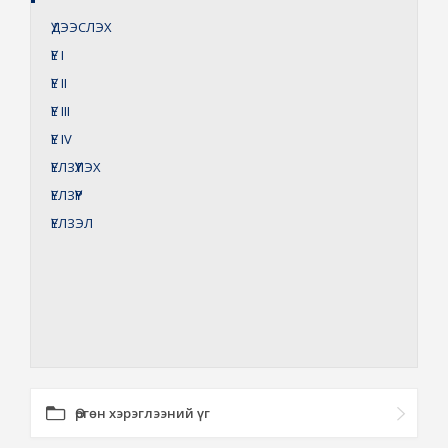
ҮДЭЭСЛЭХ
ҮЕ
I
ҮЕ
II
ҮЕ
III
ҮЕ
IV
ҮЕЛЗҮҮЛЭХ
ҮЕЛЗҮҮР
ҮЕЛЗЭЛ
Өргөн хэрэглээний үг