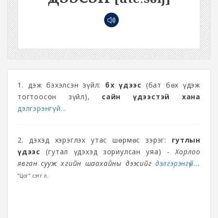
1. Үдэж бэхэлсэн зүйл:
бөх үдээс
(бат бөх үдэж
тогтоосон зүйл),
сайн үдээстэй хана
дэлгэрэнгүй...
2. Үдэхэд хэрэглэх утас шөрмөс зэрэг:
гутлын
үдээс
(гутал үдэхэд зориулсан уяа) -
Хорлоо
явган сууж хүүгийн шаахайны үдээсийг
дэлгэрэнгүй...
“Цог” сэтгүүл.