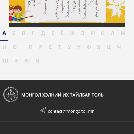
А
Б
В
Г
Д
Е
Ё
Ж
З
И
К
Л
М
Н
О
П
Р
С
Т
У
Ү
Ф
Х
Ц
Ч
Ш
Э
Ю
Я
contact@mongoltoli.mn