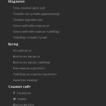
Мэдээлэл
Толь зохиох арга зүй
Толийн сан үсгийн дарааллаар
Толийн зургийн сан
Олон нийтийн нэмсэн үг
Олон нийтийн нэмсэн тайлбар
Тайлбар толийн тухай
Бусад
Их хайсан үг
Үнэлгээ их авсан үг
Үнэлгээ их авсан тайлбар
Үг их нэмсэн хэрэглэгч
Тайлбар их нэмсэн хэрэглэгч
Ашиглах заавар
Сошиал сайт
Facebook
Twitter
Google Plus