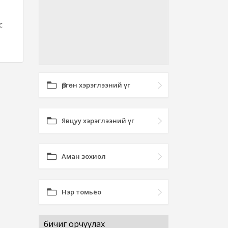
с
Өргөн хэрэглээний үг
Явцуу хэрэглээний үг
Аман зохиол
Нэр томьёо
бичиг орчуулах