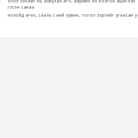
ь
хоол хүнсийг нь ахиухан өгч, өөрийн хүн болгон ашиглах
гэсэн санаа
нохойд өгөх, сааль сүүний хувин, тогоо зэргийг угаасан у