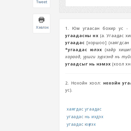
Tweet
Хэвлэх
1. Юм угаасан бохир ус 
угаадасны нүх
(а. Угаадас хи
угаадас
[хоршоо] (хаягдсан
*угаадас юүлэх
(хайр хишиг
хараад, уушги зүрхэнд нь тү
угаадсыг нь нэмэх
(хоол хүн
2. Нохойн хоол:
нохойн уга
ус).
хаягдас угаадас
угаадас нь ихдэх
угаадас юүлэх