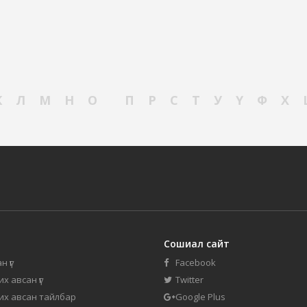
К
Л
М
Н
О
П
Р
С
Т
У
Ү
Ф
Х
Сошиал сайт
н үг
Facebook
их авсан үг
Twitter
 их авсан тайлбар
Google Plus