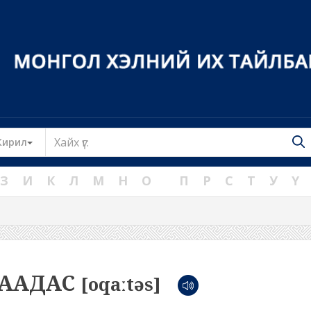
Toggle Dropdown
Кирил
З
И
К
Л
М
Н
О
П
Р
С
Т
У
Ү
ГААДАС
[oqaːtəs]