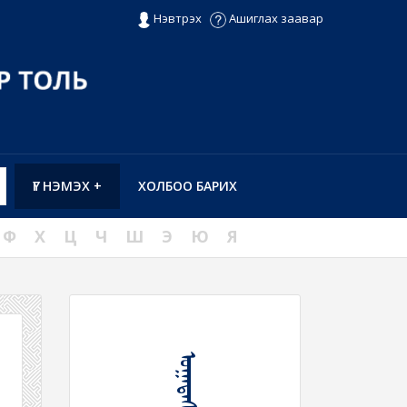
Нэвтрэх
Ашиглах заавар
ҮГ НЭМЭХ +
ХОЛБОО БАРИХ
Ф
Х
Ц
Ч
Ш
Э
Ю
Я
ᠤᠭᠠᠳᠠᠰᠤ