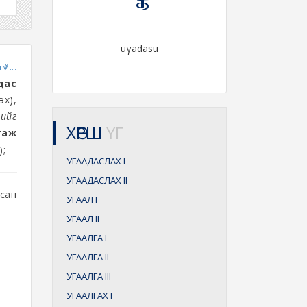
uγadasu
үй...
дас
эх),
чийг
ХӨРШ
ҮГ
гаж
);
УГААДАСЛАХ
I
УГААДАСЛАХ
II
асан
УГААЛ
I
УГААЛ
II
УГААЛГА
I
УГААЛГА
II
УГААЛГА
III
УГААЛГАХ
I