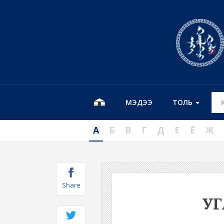
МЭДЭЭ
ТОЛЬ
А
Б
В
Г
Д
Е
Ё
Ж
Share
У