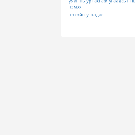
уяаг нь уртасгаж угаадсыг н
нэмэх
нохойн угаадас