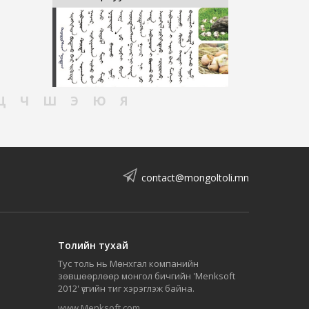
Ц
Ч
Ш
Э
Ю
Я
contact@mongoltoli.mn
Толийн тухай
Тус толь нь Мөнхгал компанийн
зөвшөөрлөөр монгол бичгийн 'Menksoft
2012' үсгийн тиг хэрэглэж байна.
www.Menksoft.com