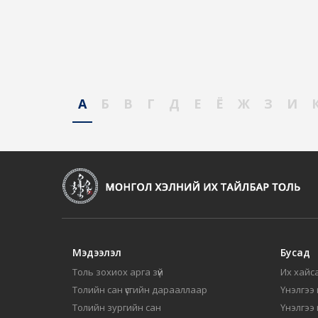
А
Б
В
Г
Д
Е
Ё
Ж
З
И
Мэдээлэл
Бусад
Толь зохиох арга зүй
Их хайса
Толийн сан үсгийн дарааллаар
Үнэлгээ 
Толийн зургийн сан
Үнэлгээ