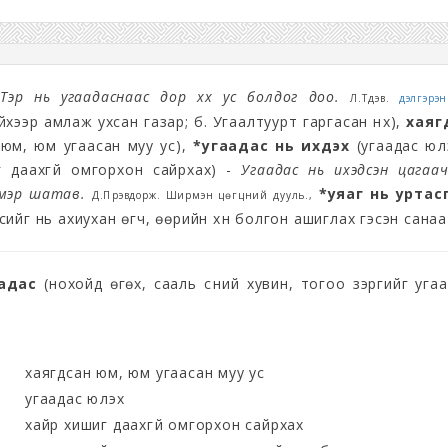
-
Тэр нь угаадаснаас дор хөх ус болдог доо.
Л.Түдэв.
дэлгэрэнг
йхээр амлаж ухсан газар; б. Угаалтуурт гаргасан нүх),
хаяг
 юм, юм угаасан муу ус),
*угаадас нь ихдэх
(угаадас юүл
 даахгүй омгорхон сайрхах) -
Угаадас нь ихэдсэн цагаа
ймэр шатав.
*уяаг нь уртас
Д.Пүрэвдорж. Ширмэн цөгцний дууль.,
сийг нь ахиухан өгч, өөрийн хүн болгон ашиглах гэсэн санаа
адас
(нохойд өгөх, сааль сүүний хувин, тогоо зэргийг уга
хаягдсан юм, юм угаасан муу ус
угаадас юүлэх
хайр хишиг даахгүй омгорхон сайрхах