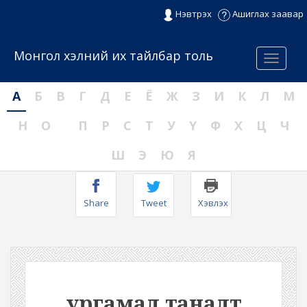
Нэвтрэх
Ашиглах заавар
Монгол хэлний их тайлбар толь
Menu
А
Б
В
Г
Д
Е
Ё
Ж
З
И
К
Л
М
Н
О
П
Р
С
Т
У
Ү
Ф
Х
Ц
Ч
Ш
Э
Ю
Я
Share
Tweet
Хэвлэх
ургамал таналт