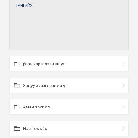
ТАНГАЙХ
I
Өргөн хэрэглээний үг
Явцуу хэрэглээний үг
Аман зохиол
Нэр томьёо