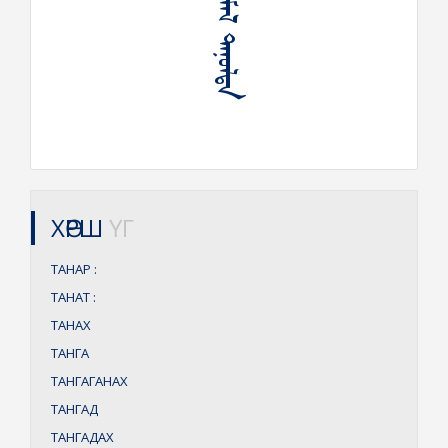
ᠤᠷᠭᠤᠮᠠᠯ ᠲᠠᠨᠤᠯᠲᠠ
ХӨРШ
ҮГ
ТАНАР
:
ТАНАТ
:
ТАНАХ
ТАНГА
ТАНГАГАНАХ
ТАНГАД
ТАНГАДАХ