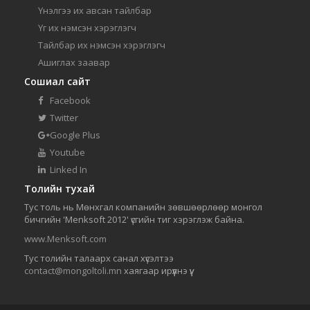
Үнэлгээ их авсан тайлбар
Үг их нэмсэн хэрэглэгч
Тайлбар их нэмсэн хэрэглэгч
Ашиглах заавар
Сошиал сайт
Facebook
Twitter
Google Plus
Youtube
Linked In
Толийн тухай
Тус толь нь Мөнхгал компанийн зөвшөөрлөөр монгол
бичгийн 'Menksoft 2012' үсгийн тиг хэрэглэж байна.
www.Menksoft.com
Тус толийн талаарх санал хүсэлтээ
contact@mongoltoli.mn
хаягаар ирүүлнэ үү.