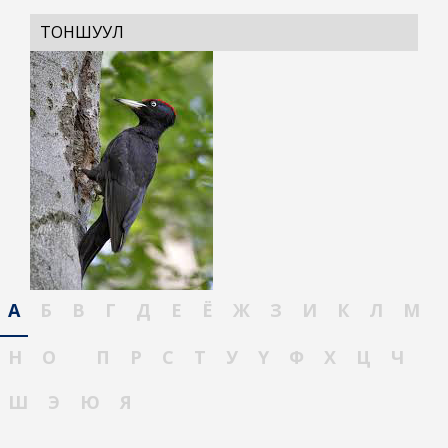
ТОНШУУЛ
А
Б
В
Г
Д
Е
Ё
Ж
З
И
К
Л
М
Н
О
П
Р
С
Т
У
Ү
Ф
Х
Ц
Ч
Ш
Э
Ю
Я