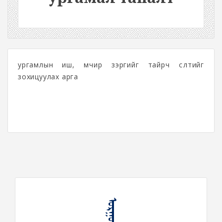
ургамлын иш, мөчир зэргийг тайрч өсөлтийг
зохицуулах арга