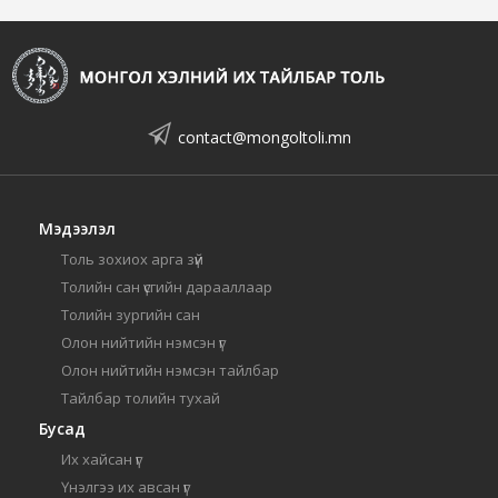
contact@mongoltoli.mn
Мэдээлэл
Толь зохиох арга зүй
Толийн сан үсгийн дарааллаар
Толийн зургийн сан
Олон нийтийн нэмсэн үг
Олон нийтийн нэмсэн тайлбар
Тайлбар толийн тухай
Бусад
Их хайсан үг
Үнэлгээ их авсан үг