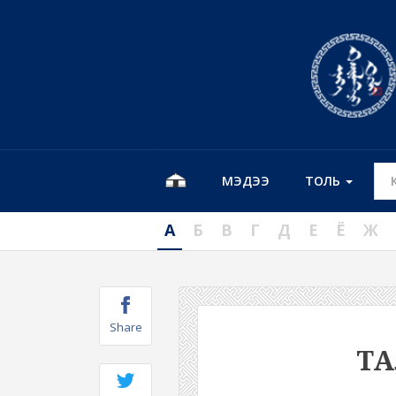
МЭДЭЭ
ТОЛЬ
А
Б
В
Г
Д
Е
Ё
Ж
Share
Т