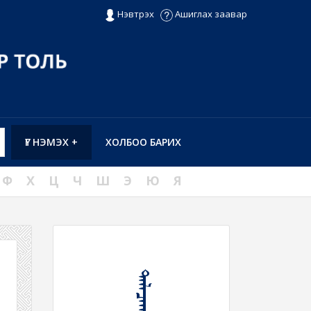
Нэвтрэх
Ашиглах заавар
ҮГ НЭМЭХ +
ХОЛБОО БАРИХ
Ф
Х
Ц
Ч
Ш
Э
Ю
Я
ᠲᠠᠯᠠᠴᠠᠬᠤ