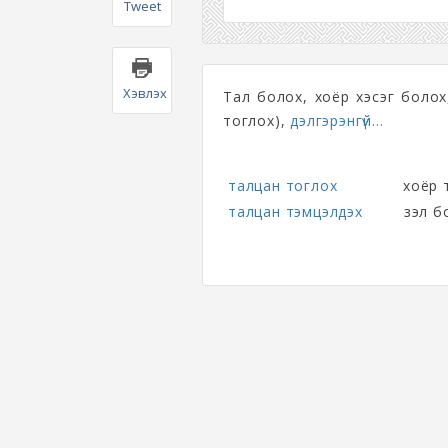
Tweet
Хэвлэх
Тал болох, хоёр хэсэг боло
тоглох),
дэлгэрэнгүй...
талцан тоглох
хоёр 
талцан тэмцэлдэх
үзэл 