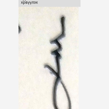
хөрвүүлэх