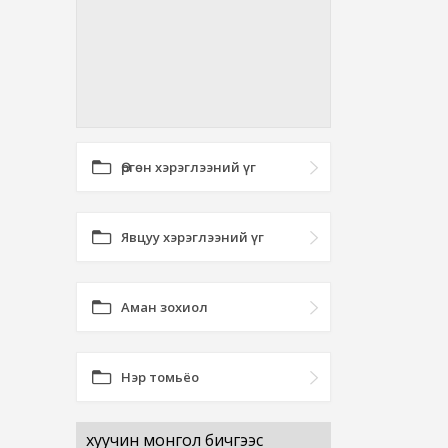
Өргөн хэрэглээний үг
Явцуу хэрэглээний үг
Аман зохиол
Нэр томьёо
хуучин монгол бичгээс