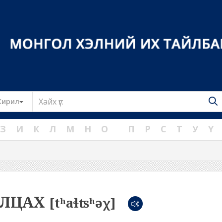
Toggle Dropdown
Кирил
З
И
К
Л
М
Н
О
П
Р
С
Т
У
Ү
АЛЦАХ
[tʰaɬʦʰəχ]