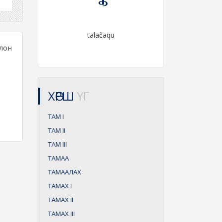
talačaqu
лон
ХӨРШ
ҮГ
ТАМ
I
ТАМ
II
ТАМ
III
ТАМАА
ТАМААЛАХ
ТАМАХ
I
ТАМАХ
II
ТАМАХ
III