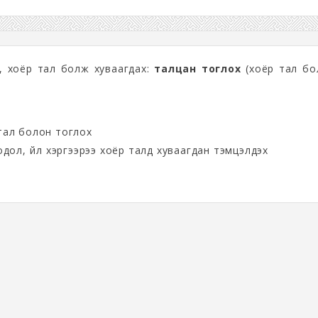
х, хоёр тал болж хуваагдах:
талцан тоглох
(хоёр тал бо
тал болон тоглох
бодол, үйл хэргээрээ хоёр талд хуваагдан тэмцэлдэх