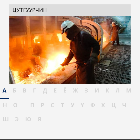
ЦУТГУУРЧИН
А
Б
В
Г
Д
Е
Ё
Ж
З
И
К
Л
М
Н
О
П
Р
С
Т
У
Ү
Ф
Х
Ц
Ч
Ш
Э
Ю
Я