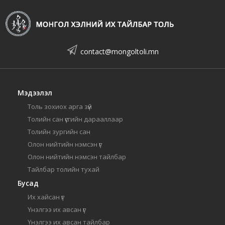
contact@mongoltoli.mn
Мэдээлэл
Толь зохиох арга зүй
Толийн сан үсгийн дарааллаар
Толийн зургийн сан
Олон нийтийн нэмсэн үг
Олон нийтийн нэмсэн тайлбар
Тайлбар толийн тухай
Бусад
Их хайсан үг
Үнэлгээ их авсан үг
Үнэлгээ их авсан тайлбар