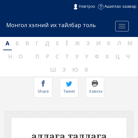
Нэвтрэх
Ашиглах заавар
Монгол хэлний их тайлбар толь
Menu
А
Б
В
Г
Д
Е
Ё
Ж
З
И
К
Л
М
Н
О
П
Р
С
Т
У
Ү
Ф
Х
Ц
Ч
Ш
Э
Ю
Я
Share
Tweet
Хэвлэх
аллага таллага