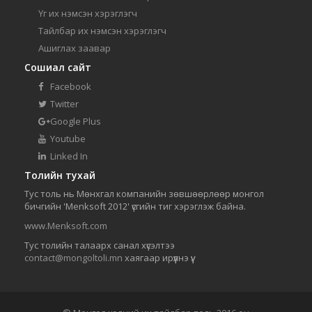
Үг их нэмсэн хэрэглэгч
Тайлбар их нэмсэн хэрэглэгч
Ашиглах заавар
Сошиал сайт
Facebook
Twitter
Google Plus
Youtube
Linked In
Толийн тухай
Тус толь нь Мөнхгал компанийн зөвшөөрлөөр монгол
бичгийн 'Menksoft 2012' үсгийн тиг хэрэглэж байна.
www.Menksoft.com
Тус толийн талаарх санал хүсэлтээ
contact@mongoltoli.mn
хаягаар ирүүлнэ үү.