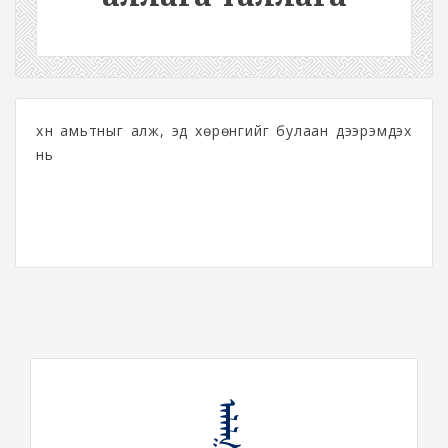
хүн амьтныг алж, эд хөрөнгийг булаан дээрэмдэх
нь