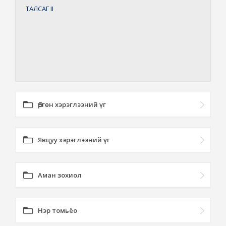
ТАЛСАГ
II
Өргөн хэрэглээний үг
Явцуу хэрэглээний үг
Аман зохиол
Нэр томьёо