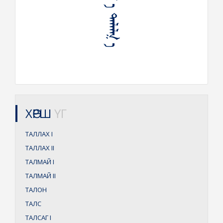
ᠠᠯᠠᠯᠬ᠋ ᠠ ᠲᠠᠯᠠᠯᠬ᠋ ᠠ
ХӨРШ
ҮГ
ТАЛЛАХ
I
ТАЛЛАХ
II
ТАЛМАЙ
I
ТАЛМАЙ
II
ТАЛОН
ТАЛС
ТАЛСАГ
I