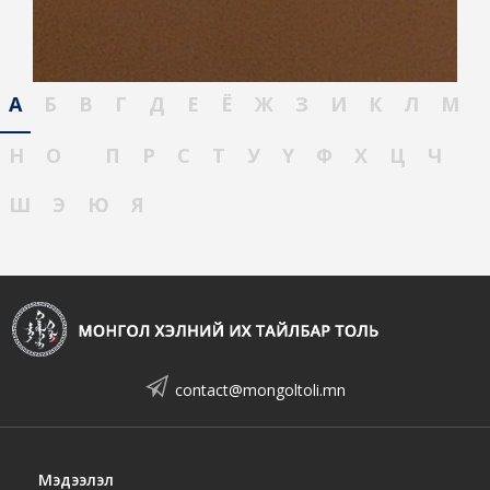
А
Б
В
Г
Д
Е
Ё
Ж
З
И
К
Л
М
Н
О
П
Р
С
Т
У
Ү
Ф
Х
Ц
Ч
Ш
Э
Ю
Я
contact@mongoltoli.mn
Мэдээлэл