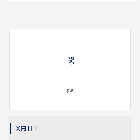
ᠫᠠᠷ
par
ХӨРШ
ҮГ