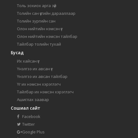
Толь зохиох арга зүй
Толийн сан үсгийн дарааллаар
Толийн зургийн сан
Олон нийтийн нэмсэн үг
Олон нийтийн нэмсэн тайлбар
Тайлбар толийн тухай
Бусад
Их хайсан үг
Үнэлгээ их авсан үг
Үнэлгээ их авсан тайлбар
Үг их нэмсэн хэрэглэгч
Тайлбар их нэмсэн хэрэглэгч
Ашиглах заавар
Сошиал сайт
Facebook
Twitter
Google Plus