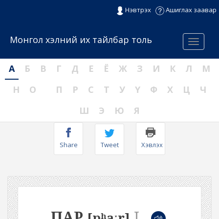
Нэвтрэх
Ашиглах заавар
Монгол хэлний их тайлбар толь
Menu
А
Б
В
Г
Д
Е
Ё
Ж
З
И
К
Л
М
Н
О
П
Р
С
Т
У
Ү
Ф
Х
Ц
Ч
Ш
Э
Ю
Я
Share
Tweet
Хэвлэх
ПАР
I
[pʰaːr]