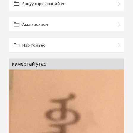
Явцуу хэрэглээний үг
Аман зохиол
Нэр томьёо
камертай утас