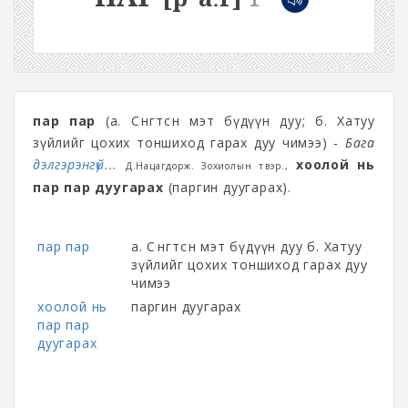
пар пар
(а. Сөөнгөтсөн мэт бүдүүн дуу; б. Хатуу
зүйлийг цохих тоншиход гарах дуу чимээ) -
Бага
дэлгэрэнгүй...
хоолой нь
Д.Нацагдорж. Зохиолын түүвэр.,
пар пар дуугарах
(паргин дуугарах).
пар пар
а. Сөөнгөтсөн мэт бүдүүн дуу б. Хатуу
зүйлийг цохих тоншиход гарах дуу
чимээ
хоолой нь
паргин дуугарах
пар пар
дуугарах