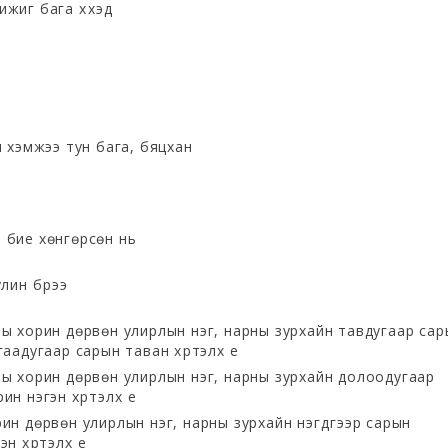
жиг бага хүүхэд
н хэмжээ тун бага, бяцхан
 бие хөнгөрсөн нь
лин бүрээ
ны хорин дөрвөн улирлын нэг, нарны зурхайн тавдугаар сар
гаадугаар сарын таван хүртэлх үе
ны хорин дөрвөн улирлын нэг, нарны зурхайн долоодугаар
н нэгэн хүртэлх үе
ин дөрвөн улирлын нэг, нарны зурхайн нэгдүгээр сарын
н хүртэлх үе