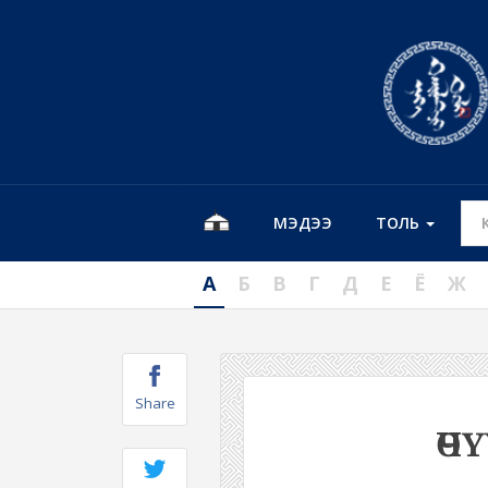
МЭДЭЭ
ТОЛЬ
А
Б
В
Г
Д
Е
Ё
Ж
Share
ӨЧ