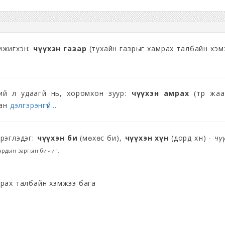
ижигхэн:
өчүүхэн газар
(тухайн газрыг хамрах талбайн хэм
ий л удаагүй нь, хоромхон зуур:
өчүүхэн амрах
(түр жаа
хан
дэлгэрэнгүй...
эрэглэдэг:
өчүүхэн би
(мөхөс би),
өчүүхэн хүн
(дорд хүн) -
Өчү
Ардын заргын бичиг.
мрах талбайн хэмжээ бага