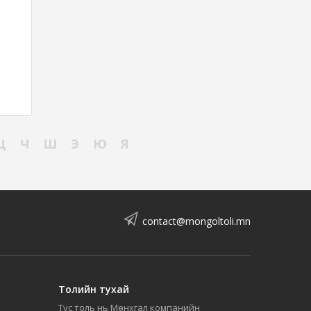
Ц
Ч
Ш
Э
Ю
Я
contact@mongoltoli.mn
Толийн тухай
Тус толь нь Мөнхгал компанийн