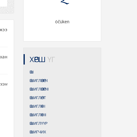
öčüken
жээ
хан
ХӨРШ
ҮГ
ӨШ
ӨШИГЛӨВӨР
I
үхэн
ӨШИГЛӨВӨР
II
ӨШИГЛӨЛТ
ӨШИГЛӨХ
I
ӨШИГЛӨХ
II
ӨШИГЛҮҮР
ӨШИГЧИХ