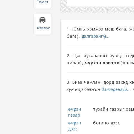
Tweet
Хэвлэх
1. Юмны хэмжээ маш бага, ж
бага),
дэлгэрэнгүй...
2. Цаг хугацааны хувьд төд
амрах),
өчүүхэн хэвтэх
(жаа
3. Биеэ чамлан, дорд үзэхэд х
хүн нар бээжин
дэлгэрэнгүй...
өчүүхэн
тухайн газрыг ха
газар
өчүүхэн
богино дээс
дээс