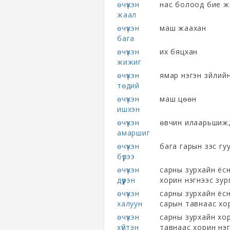
өчүүхэн
нас болоод бие жи
жаал
өчүүхэн
маш жаахан
бага
өчүүхэн
их бяцхан
жижиг
өчүүхэн
ямар нэгэн зүйлий
төдий
өчүүхэн
маш цөөн
ишхэн
өчүүхэн
өвчин илаарьшиж,
амаршиг
өчүүхэн
бага гарын зэс гуу
бүрээ
өчүүхэн
сарны зурхайн ёс
дүүрэн
хорин нэгнээс зур
өчүүхэн
сарны зурхайн ёс
халуун
сарын тавнаас хори
өчүүхэн
сарны зурхайн хор
хүйтэн
тавнаас хорин нэгэ