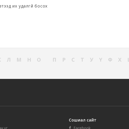
втээд их удалгүй босох
К
Л
М
Н
О
П
Р
С
Т
У
Ү
Ф
Х
Сошиал сайт
н үг
Facebook