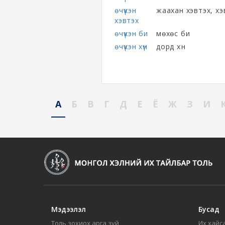
өчүүхэн
жаахан хэвтэх, хэ
хэвтэх
өчүүхэн би
мөхөс би
өчүүхэн хүн
дорд хүн
А
Б
В
Г
Д
Е
Ё
Ж
З
И
Мэдээлэл
Бусад
Толь зохиох арга зүй
Их хайса