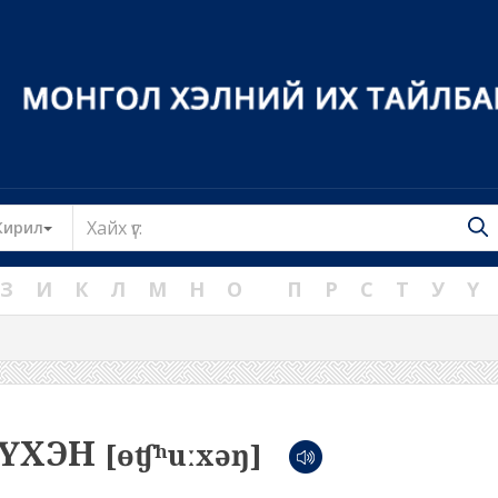
Toggle Dropdown
Кирил
З
И
К
Л
М
Н
О
П
Р
С
Т
У
Ү
ҮҮХЭН
[ɵʧʰuːxəŋ]