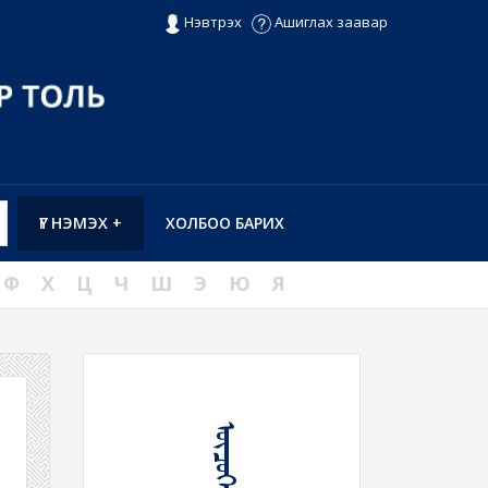
Нэвтрэх
Ашиглах заавар
ҮГ НЭМЭХ +
ХОЛБОО БАРИХ
Ф
Х
Ц
Ч
Ш
Э
Ю
Я
ᠥᠴᠦᠬᠡᠨ