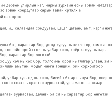
ин дөрвөн улирлын нэг, нарны зурхайн ёсны арван нэгдүгээ
эс арван хоёрдугаар сарын таван хүртэлх үе
ий цас орох
дил, иш салаандаа сондуутай, цэцэг цагаан, амт, үнэргүй нэг
уны баг, харавтар бор, доод хуруу нь хөхөвтөр, хамрын нү
эн, тоогойн оройн гол нь улбар хүрэн, хоёр хажуу нь хар,
ь бор, харавтар бор өнгөтэй
н, хошуу хөл нь хөх бор, толгойны орой нь гялгар улаан, эм 
н зүйлийн амьтан, модыг чанга тоншиж, ойн хорхойгоор
, улбар хуа, нүд нь хүрэн, биеийн бүх ар нь хуа бор, өвөр н
н хоёр сүвээ нь хүрэвтэр зурвастай, ургамлын шавжаар
 цагаан зурвастай, далавч ба сүүл нь харавтар бор өнгөтэй