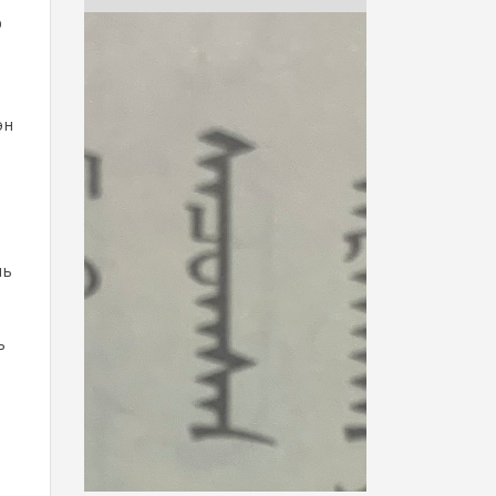
р
эн
х
нь
ь