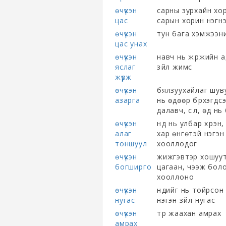
өчүүхэн
сарны зурхайн хор
цас
сарын хорин нэгнэ
өчүүхэн
тун бага хэмжээн
цас унах
өчүүхэн
навч нь жүржийн а
яслаг
зүйл жимс
жүрж
өчүүхэн
бялзуухайлаг шуву
азарга
нь өдөөр бүрхэгдс
далавч, сүүл, өд н
өчүүхэн
нүд нь улбар хүрэ
алаг
хар өнгөтэй нэгэ
тоншуул
хооллодог
өчүүхэн
жижгэвтэр хошуутай
богширго
цагаан, чээж боло
хооллоно
өчүүхэн
нүдийг нь тойрсон
нугас
нэгэн зүйл нугас
өчүүхэн
түр жаахан амрах
амрах