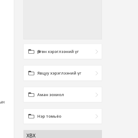
Өргөн хэрэглээний үг
Явцуу хэрэглээний үг
Аман зохиол
ын
Нэр томьёо
ХӨВӨХ