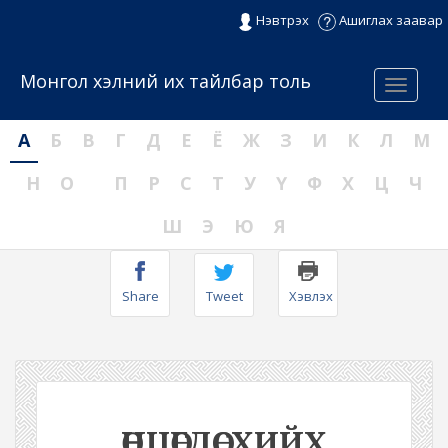
Нэвтрэх
Ашиглах заавар
Монгол хэлний их тайлбар толь
Menu
А
Б
В
Г
Д
Е
Ё
Ж
З
И
К
Л
М
Н
О
П
Р
С
Т
У
Ү
Ф
Х
Ц
Ч
Ш
Э
Ю
Я
Share
Tweet
Хэвлэх
ӨНЦӨГДӨСХИЙХ