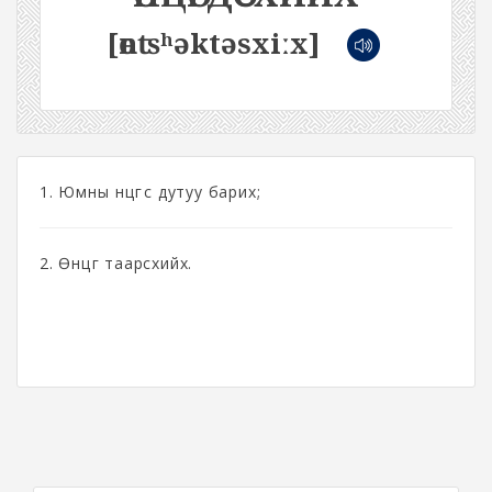
[өnʦʰəktəsxiːx]
1. Юмны өнцгөөс дутуу барих;
2. Өнцөг таарсхийх.