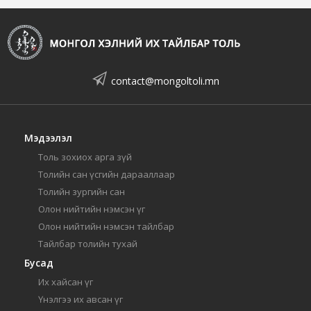
contact@mongoltoli.mn
Мэдээлэл
Толь зохиох арга зүй
Толийн сан үсгийн дарааллаар
Толийн зургийн сан
Олон нийтийн нэмсэн үг
Олон нийтийн нэмсэн тайлбар
Тайлбар толийн тухай
Бусад
Их хайсан үг
Үнэлгээ их авсан үг