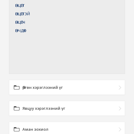
ӨНЦӨГТ
ӨНЦӨГТЭЙ
ӨНЦӨГЧ
ӨНЧДӨХ
Өргөн хэрэглээний үг
Явцуу хэрэглээний үг
Аман зохиол