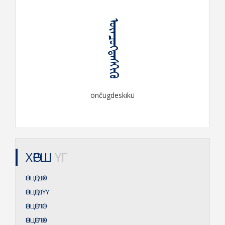
ᠥᠨᠴᠦᠭᠳᠡᠰᠬᠢᠬᠦ
önčügdeskikü
ХӨРШ
ҮГ
ӨНЦӨГДӨХ
ӨНЦӨГДҮҮ
ӨНЦӨГЛӨГ
ӨНЦӨГЛӨХ