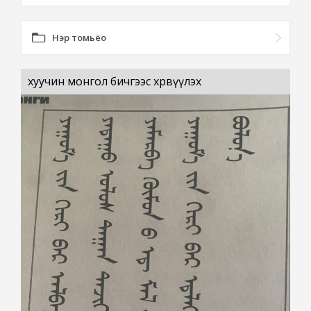
Нэр томьёо
хуучин монгол бичгээс хөрвүүлэх