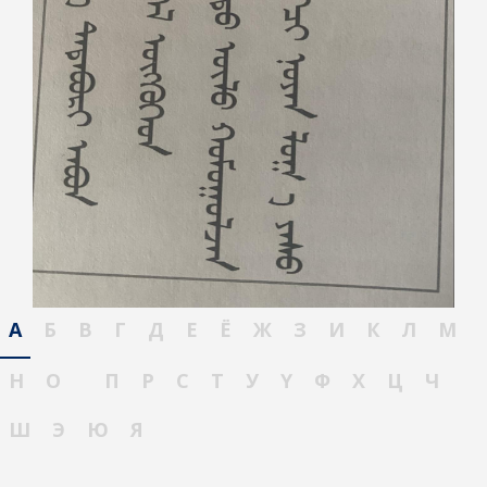
А
Б
В
Г
Д
Е
Ё
Ж
З
И
К
Л
М
Н
О
П
Р
С
Т
У
Ү
Ф
Х
Ц
Ч
Ш
Э
Ю
Я