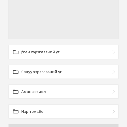
Өргөн хэрэглээний үг
Явцуу хэрэглээний үг
Аман зохиол
Нэр томьёо