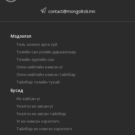
contact@mongoltoli.mn
Мэдээлэл
Толь зохиох арга зүй
Толийн сан үсгийн дарааллаар
Толийн зургийн сан
Олон нийтийн нэмсэн үг
Олон нийтийн нэмсэн тайлбар
Тайлбар толийн тухай
Бусад
Их хайсан үг
Үнэлгээ их авсан үг
Үнэлгээ их авсан тайлбар
Үг их нэмсэн хэрэглэгч
Тайлбар их нэмсэн хэрэглэгч