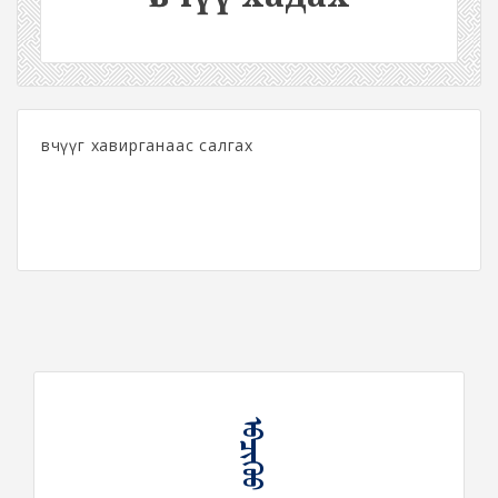
өвчүүг хавирганаас салгах
ᠡᠪᠴᠢᠭᠥᠤ ᠬᠠᠳᠠᠬᠤ