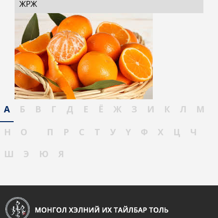
ЖҮРЖ
А
Б
В
Г
Д
Е
Ё
Ж
З
И
К
Л
М
Н
О
П
Р
С
Т
У
Ү
Ф
Х
Ц
Ч
Ш
Э
Ю
Я