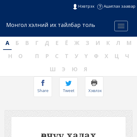
Нэвтрэх
Ашиглах заавар
Монгол хэлний их тайлбар толь
Menu
А
Б
В
Г
Д
Е
Ё
Ж
З
И
К
Л
М
Н
О
П
Р
С
Т
У
Ү
Ф
Х
Ц
Ч
Ш
Э
Ю
Я
Share
Tweet
Хэвлэх
өвчүү хадах