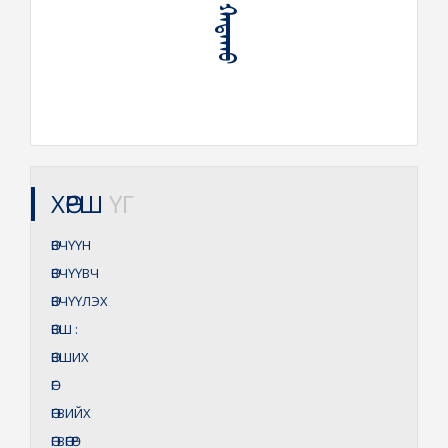
ХӨРШ
ҮГ
ӨВЧҮҮН
ӨВЧҮҮВЧ
ӨВЧҮҮЛЭХ
ӨВШ
:
ӨВШИХ
ӨГ
ӨГВИЙХ
ӨГВӨГӨР