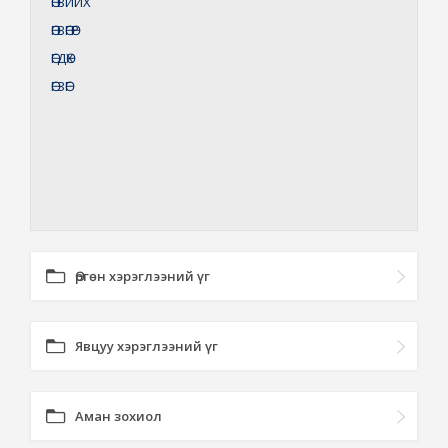
ӨГВИЙХ
ӨГВӨГӨР
ӨГДӨХ
ӨГЗӨГ
Өргөн хэрэглээний үг
Явцуу хэрэглээний үг
Аман зохиол