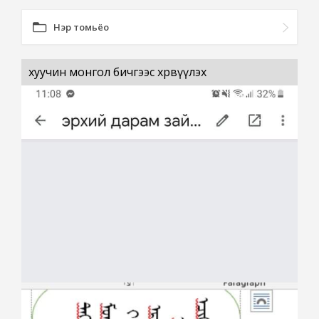
Нэр томьёо
хуучин монгол бичгээс хөрвүүлэх