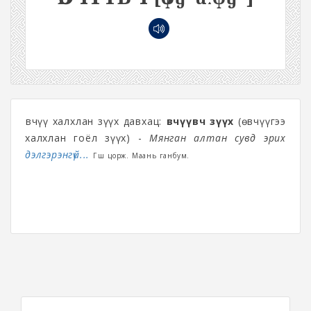
Өвчүү халхлан зүүх давхац:
өвчүүвч зүүх
(өвчүүгээ
халхлан гоёл зүүх) -
Мянган алтан сувд эрих
дэлгэрэнгүй...
Гүүш цорж. Маань ганбум.