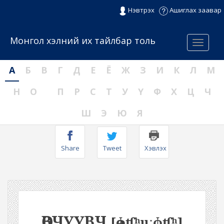
Нэвтрэх
Ашиглах заавар
Монгол хэлний их тайлбар толь
Menu
А
Б
В
Г
Д
Е
Ё
Ж
З
И
К
Л
М
Н
О
П
Р
С
Т
У
Ү
Ф
Х
Ц
Ч
Ш
Э
Ю
Я
Share
Tweet
Хэвлэх
ӨВЧҮҮВЧ
[өɸʧʰuːɸʧʰ]