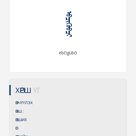
ᠡᠪᠴᠢᠭᠦᠪᠴᠢ
ebčigübči
ХӨРШ
ҮГ
ӨВЧҮҮЛЭХ
ӨВШ
:
ӨВШИХ
ӨГ