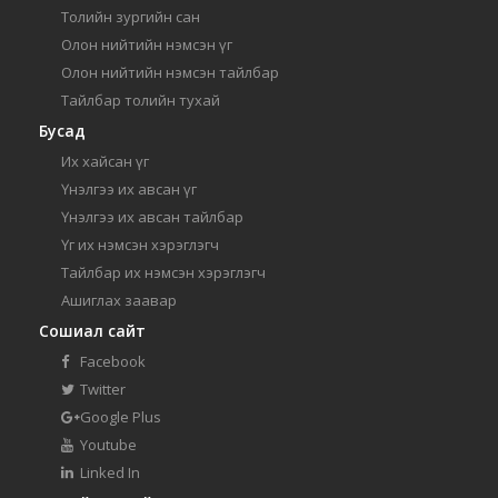
Толийн зургийн сан
Олон нийтийн нэмсэн үг
Олон нийтийн нэмсэн тайлбар
Тайлбар толийн тухай
Бусад
Их хайсан үг
Үнэлгээ их авсан үг
Үнэлгээ их авсан тайлбар
Үг их нэмсэн хэрэглэгч
Тайлбар их нэмсэн хэрэглэгч
Ашиглах заавар
Сошиал сайт
Facebook
Twitter
Google Plus
Youtube
Linked In