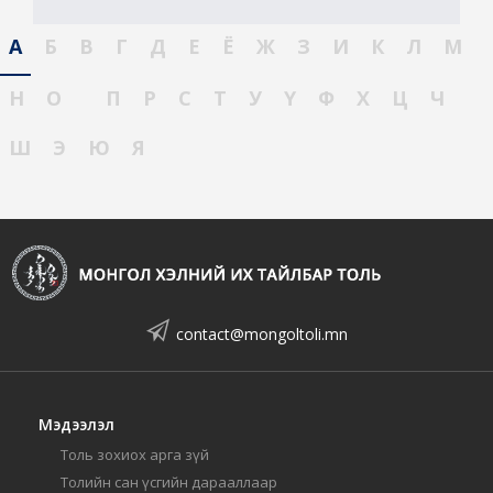
А
Б
В
Г
Д
Е
Ё
Ж
З
И
К
Л
М
Н
О
П
Р
С
Т
У
Ү
Ф
Х
Ц
Ч
Ш
Э
Ю
Я
contact@mongoltoli.mn
Мэдээлэл
Толь зохиох арга зүй
Толийн сан үсгийн дарааллаар