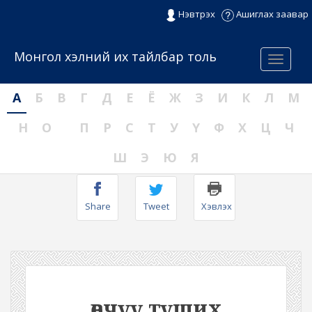
Нэвтрэх
Ашиглах заавар
Монгол хэлний их тайлбар толь
Menu
А
Б
В
Г
Д
Е
Ё
Ж
З
И
К
Л
М
Н
О
П
Р
С
Т
У
Ү
Ф
Х
Ц
Ч
Ш
Э
Ю
Я
Share
Tweet
Хэвлэх
өвчүү түших