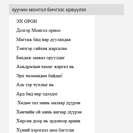
хуучин монгол бичгээс хөрвүүлэх