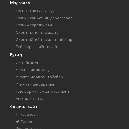
Мэдээлэл
Толь зохиох арга зүй
Толийн сан үсгийн дарааллаар
Толийн зургийн сан
Олон нийтийн нэмсэн үг
Олон нийтийн нэмсэн тайлбар
Тайлбар толийн тухай
Бусад
Их хайсан үг
Үнэлгээ их авсан үг
Үнэлгээ их авсан тайлбар
Үг их нэмсэн хэрэглэгч
Тайлбар их нэмсэн хэрэглэгч
Ашиглах заавар
Сошиал сайт
Facebook
Twitter
Google Plus