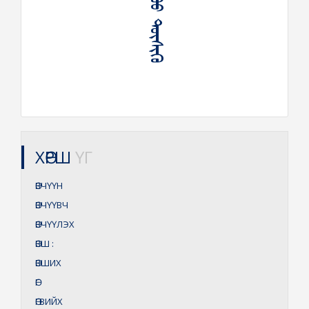
ᠡᠪᠴᠢᠭᠥᠤ ᠳᠥᠰᠢᠬᠥ
ХӨРШ
ҮГ
ӨВЧҮҮН
ӨВЧҮҮВЧ
ӨВЧҮҮЛЭХ
ӨВШ
:
ӨВШИХ
ӨГ
ӨГВИЙХ