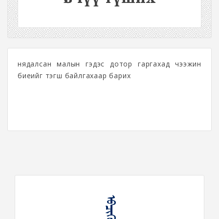
нядалсан малын гэдэс дотор гаргахад чээжин
биеийг тэгш байлгахаар барих