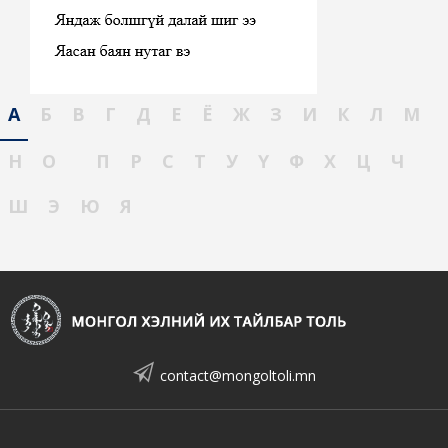
А
Б
В
Г
Д
Е
Ё
Ж
З
И
К
Л
М
Н
О
П
Р
С
Т
У
Ү
Ф
Х
Ц
Ч
Ш
Э
Ю
Я
contact@mongoltoli.mn