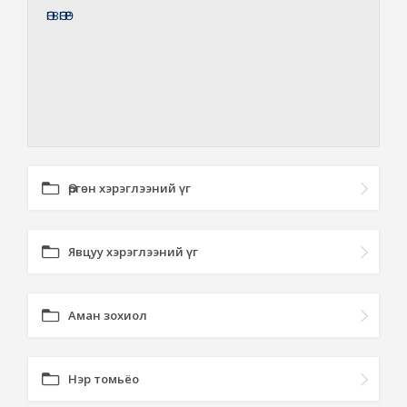
ӨГВӨГӨР
Өргөн хэрэглээний үг
Явцуу хэрэглээний үг
Аман зохиол
Нэр томьёо