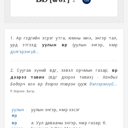
1. Ар гэдгийн эсрэг утга, юмны өмнөх, энгэр тал,
урд этгээд:
уулын өвөр
(уулын ‎энгэр, нөмөр
дэлгэрэнгүй...
2. Суугаа хүний өвдөг, хэвэл орчмын газар;
өвөр
дээрээ тавих
(өвдөг дээрээ тавих) -
Хандыг
Бадарч өвгөн өвөр дээрээ тэврэн сууж
дэлгэрэнгүй...
П.Хорлоо. Багш.
уулын
уулын энгэр, нөмөр хэсэг
өвөр
өвөр
а. Уул давааны энгэр, нөмөр газар; б.