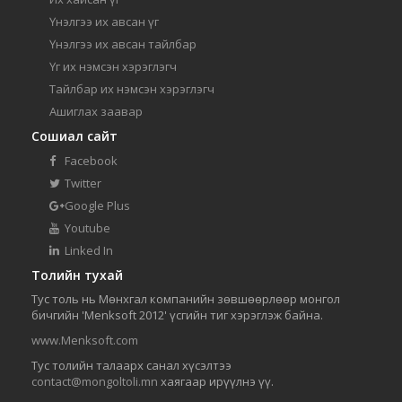
Үнэлгээ их авсан үг
Үнэлгээ их авсан тайлбар
Үг их нэмсэн хэрэглэгч
Тайлбар их нэмсэн хэрэглэгч
Ашиглах заавар
Сошиал сайт
Facebook
Twitter
Google Plus
Youtube
Linked In
Толийн тухай
Тус толь нь Мөнхгал компанийн зөвшөөрлөөр монгол
бичгийн 'Menksoft 2012' үсгийн тиг хэрэглэж байна.
www.Menksoft.com
Тус толийн талаарх санал хүсэлтээ
contact@mongoltoli.mn
хаягаар ирүүлнэ үү.