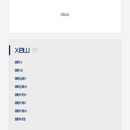
öbür
ХӨРШ
ҮГ
ӨВӨР
II
ӨВӨР
III
ӨВӨРДӨХ
I
ӨВӨРДӨХ
II
ӨВӨРЛӨГЧ
ӨВӨРЛӨХ
I
ӨВӨРЛӨХ
II
ӨВӨРМӨЦ