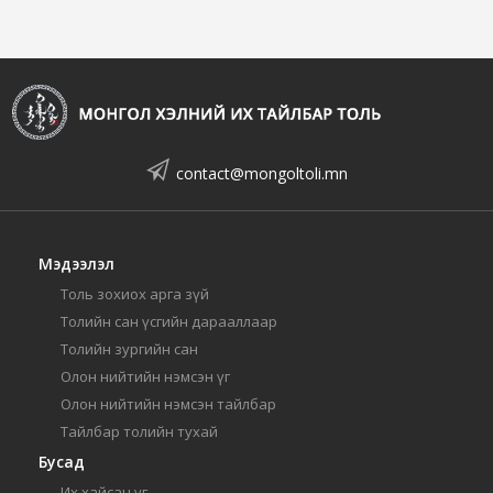
contact@mongoltoli.mn
Мэдээлэл
Толь зохиох арга зүй
Толийн сан үсгийн дарааллаар
Толийн зургийн сан
Олон нийтийн нэмсэн үг
Олон нийтийн нэмсэн тайлбар
Тайлбар толийн тухай
Бусад
Их хайсан үг