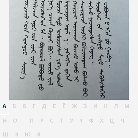
А
Б
В
Г
Д
Е
Ё
Ж
З
И
К
Л
М
Н
О
П
Р
С
Т
У
Ү
Ф
Х
Ц
Ч
Ш
Э
Ю
Я