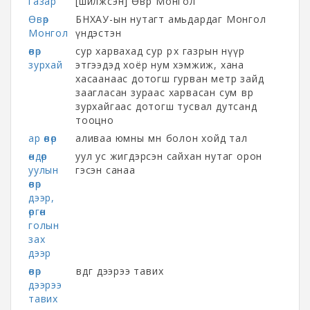
газар
[шилжсэн] Өвөр Монгол
Өвөр
БНХАУ-ын нутагт амьдардаг Монгол
Монгол
үндэстэн
өвөр
сур харвахад сур өрөх газрын нүүр
зурхай
этгээдэд хоёр нум хэмжиж, хана
хасаанаас дотогш гурван метр зайд
заагласан зураас харвасан сум өвөр
зурхайгаас дотогш тусвал дутсанд
тооцно
ар өвөр
аливаа юмны өмнө болон хойд тал
өндөр
уул ус жигдэрсэн сайхан нутаг орон
уулын
гэсэн санаа
өвөр
дээр,
өргөн
голын
зах
дээр
өвөр
өвдөг дээрээ тавих
дээрээ
тавих