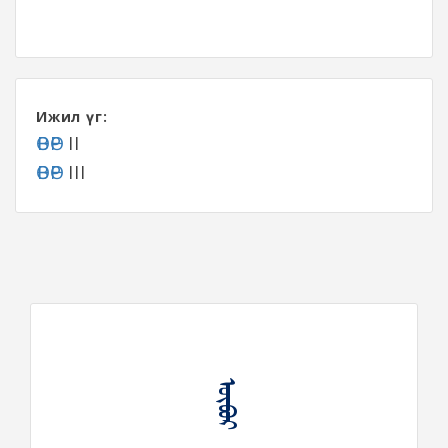
Ижил үг:
ӨВӨР
II
ӨВӨР
III
ᠥᠪᠦᠷ