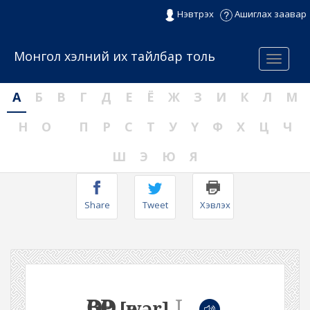
Нэвтрэх
Ашиглах заавар
Монгол хэлний их тайлбар толь
Menu
А
Б
В
Г
Д
Е
Ё
Ж
З
И
К
Л
М
Н
О
П
Р
С
Т
У
Ү
Ф
Х
Ц
Ч
Ш
Э
Ю
Я
Share
Tweet
Хэвлэх
ӨВӨР
I
[өwər]