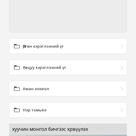
Өргөн хэрэглээний үг
Явцуу хэрэглээний үг
Аман зохиол
Нэр томьёо
хуучин монгол бичгээс хөрвүүлэх