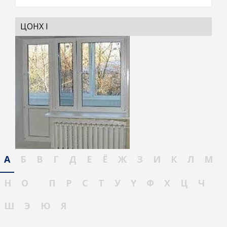
ЦОНХ I
А
Б
В
Г
Д
Е
Ё
Ж
З
И
К
Л
М
Н
О
П
Р
С
Т
У
Ү
Ф
Х
Ц
Ч
Ш
Э
Ю
Я