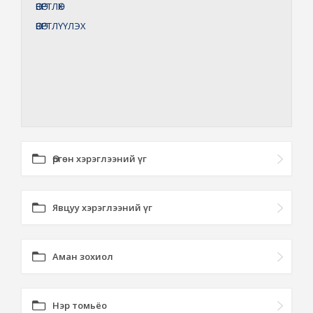
ӨВӨРТЛӨХ
ӨВӨРТЛҮҮЛЭХ
Өргөн хэрэглээний үг
Явцуу хэрэглээний үг
Аман зохиол
Нэр томьёо