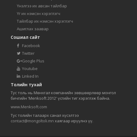
Үнэлгээ их авсан тайлбар
Үг их нэмсэн хэрэглэгч
Тайлбар их нэмсэн хэрэглэгч
Ашиглах заавар
Сошиал сайт
Facebook
Twitter
Google Plus
Youtube
Linked In
Толийн тухай
Тус толь нь Мөнхгал компанийн зөвшөөрлөөр монгол
бичгийн 'Menksoft 2012' үсгийн тиг хэрэглэж байна.
www.Menksoft.com
Тус толийн талаарх санал хүсэлтээ
contact@mongoltoli.mn
хаягаар ирүүлнэ үү.