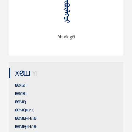
ᠥᠪᠦᠷᠯᠡᠭᠴᠢ
öbürlegči
ХӨРШ
ҮГ
ӨВӨРЛӨХ
I
ӨВӨРЛӨХ
II
ӨВӨРМӨЦ
ӨВӨРМӨЦЖИХ
ӨВӨРМӨЦЧИЛӨЛ
ӨВӨРМӨЦЧИЛӨХ