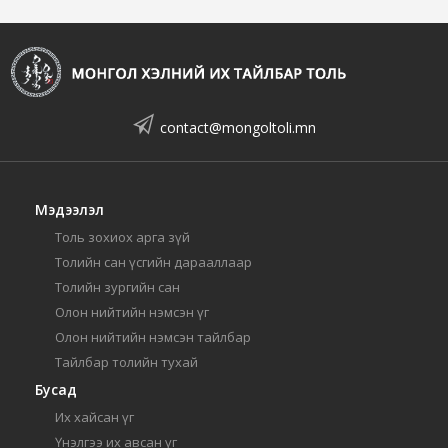
contact@mongoltoli.mn
Мэдээлэл
Толь зохиох арга зүй
Толийн сан үсгийн дарааллаар
Толийн зургийн сан
Олон нийтийн нэмсэн үг
Олон нийтийн нэмсэн тайлбар
Тайлбар толийн тухай
Бусад
Их хайсан үг
Үнэлгээ их авсан үг