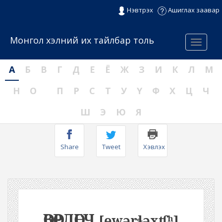
Нэвтрэх
Ашиглах заавар
Монгол хэлний их тайлбар толь
Menu
А
Б
В
Г
Д
Е
Ё
Ж
З
И
К
Л
М
Н
О
П
Р
С
Т
У
Ү
Ф
Х
Ц
Ч
Ш
Э
Ю
Я
Share
Tweet
Хэвлэх
ӨВӨРЛӨГЧ
[ɵwərɬəxʧʰ]