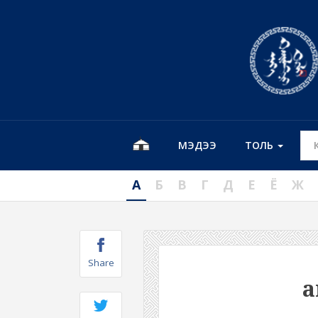
МЭДЭЭ
ТОЛЬ
А
Б
В
Г
Д
Е
Ё
Ж
Share
а