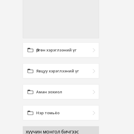
Өргөн хэрэглээний үг
Явцуу хэрэглээний үг
Аман зохиол
Нэр томьёо
хуучин монгол бичгээс