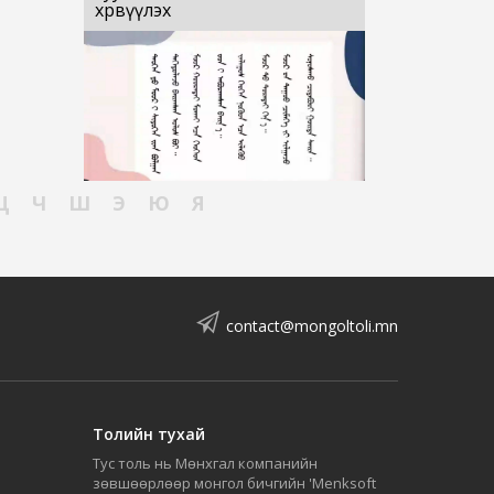
хөрвүүлэх
Ц
Ч
Ш
Э
Ю
Я
contact@mongoltoli.mn
Толийн тухай
Тус толь нь Мөнхгал компанийн
зөвшөөрлөөр монгол бичгийн 'Menksoft