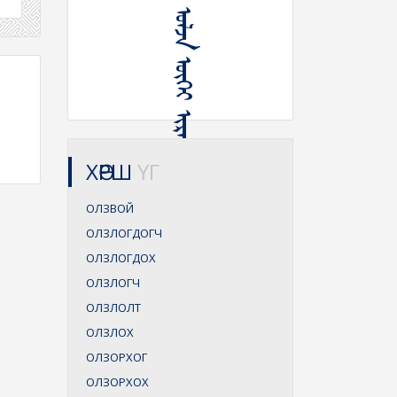
ᠠᠩ ᠡᠴᠡ ᠣᠯᠵᠠ ᠦᠭᠡᠢ ᠢᠷᠡᠬᠦ
ХӨРШ
ҮГ
ОЛЗВОЙ
ОЛЗЛОГДОГЧ
ОЛЗЛОГДОХ
ОЛЗЛОГЧ
ОЛЗЛОЛТ
ОЛЗЛОХ
ОЛЗОРХОГ
ОЛЗОРХОХ