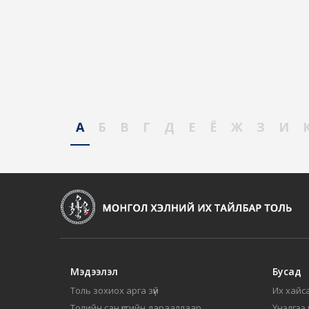
А
Б
В
Г
Д
Е
Ё
Ж
З
И
Мэдээлэл
Бусад
Толь зохиох арга зүй
Их хайса
Толийн сан үсгийн дарааллаар
Үнэлгээ 