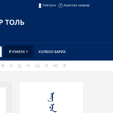
Нэвтрэх
Ашиглах заавар
ҮГ НЭМЭХ +
ХОЛБОО БАРИХ
Ф
Х
Ц
Ч
Ш
Э
Ю
Я