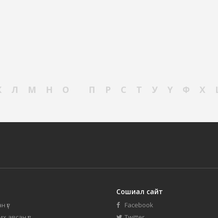
К
Л
М
Н
О
П
Р
С
Т
У
Ү
Ф
Х
Сошиал сайт
н үг
Facebook
их авсан үг
Twitter