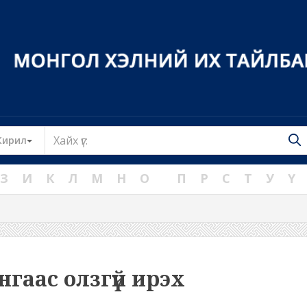
Toggle Dropdown
Кирил
З
И
К
Л
М
Н
О
П
Р
С
Т
У
Ү
нгаас олзгүй ирэх