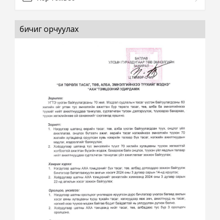
бичиг орчуулах