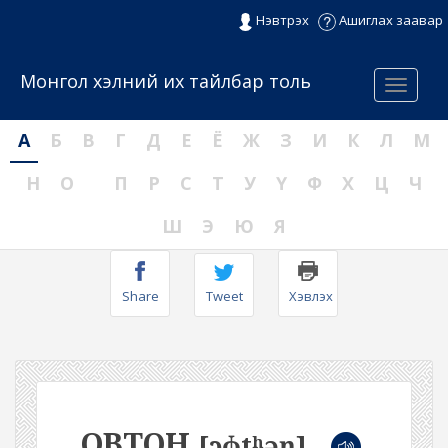
Нэвтрэх
Ашиглах заавар
Монгол хэлний их тайлбар толь
Menu
А
Б
В
Г
Д
Е
Ё
Ж
З
И
К
Л
М
Н
О
П
Р
С
Т
У
Ү
Ф
Х
Ц
Ч
Ш
Э
Ю
Я
Share
Tweet
Хэвлэх
ОВТОН
[ɔɸtʰəŋ]