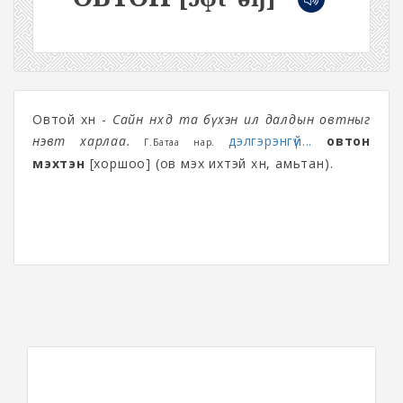
Овтой хүн -
Сайн нөхөд та бүхэн ил далдын овтныг
нэвт харлаа.
дэлгэрэнгүй...
овтон
Г.Батаа нар.
мэхтэн
[хоршоо] (ов мэх ихтэй хүн, амьтан).