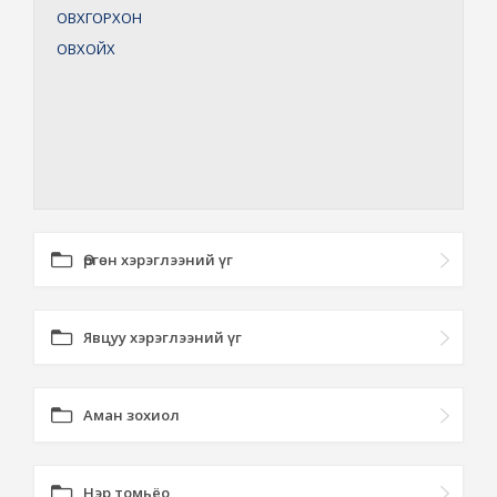
ОВХГОРХОН
ОВХОЙХ
Өргөн хэрэглээний үг
Явцуу хэрэглээний үг
Аман зохиол
Нэр томьёо