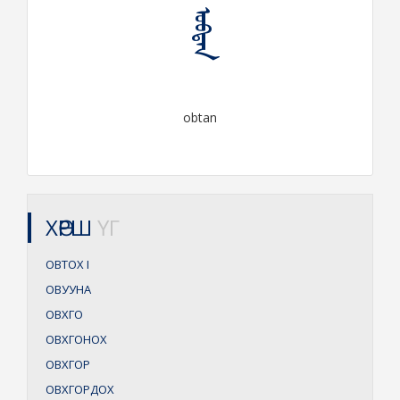
ᠣᠪᠲᠠᠨ
obtan
ХӨРШ
ҮГ
ОВТОХ
I
ОВУУНА
ОВХГО
ОВХГОНОХ
ОВХГОР
ОВХГОРДОХ