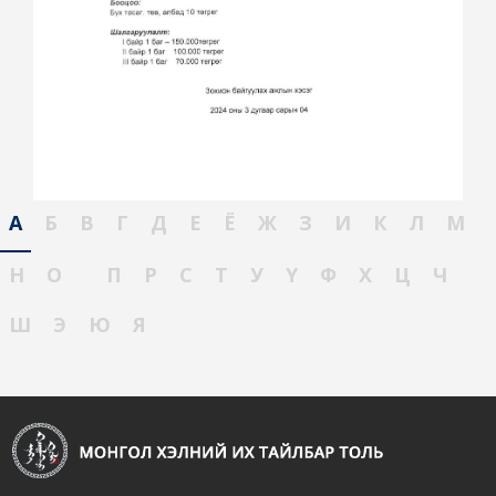
А
Б
В
Г
Д
Е
Ё
Ж
З
И
К
Л
М
Н
О
П
Р
С
Т
У
Ү
Ф
Х
Ц
Ч
Ш
Э
Ю
Я