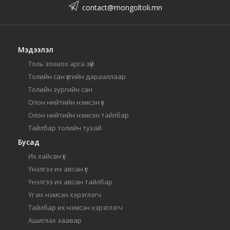
contact@mongoltoli.mn
Мэдээлэл
Толь зохиох арга зүй
Толийн сан үсгийн дарааллаар
Толийн зургийн сан
Олон нийтийн нэмсэн үг
Олон нийтийн нэмсэн тайлбар
Тайлбар толийн тухай
Бусад
Их хайсан үг
Үнэлгээ их авсан үг
Үнэлгээ их авсан тайлбар
Үг их нэмсэн хэрэглэгч
Тайлбар их нэмсэн хэрэглэгч
Ашиглах заавар