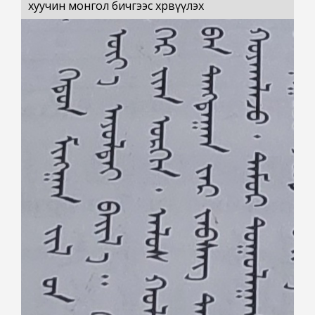
хуучин монгол бичгээс хөрвүүлэх