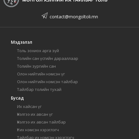
contact@mongoltoli.mn
Мэдээлэл
Толь зохиох арга зүй
Толийн сан үсгийн дарааллаар
Толийн зургийн сан
Олон нийтийн нэмсэн үг
Олон нийтийн нэмсэн тайлбар
Тайлбар толийн тухай
Бусад
Их хайсан үг
Үнэлгээ их авсан үг
Үнэлгээ их авсан тайлбар
Үг их нэмсэн хэрэглэгч
Тайлбар их нэмсэн хэрэглэгч