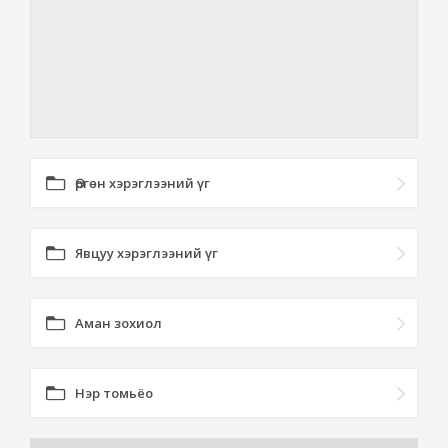
Өргөн хэрэглээний үг
Явцуу хэрэглээний үг
Аман зохиол
Нэр томьёо