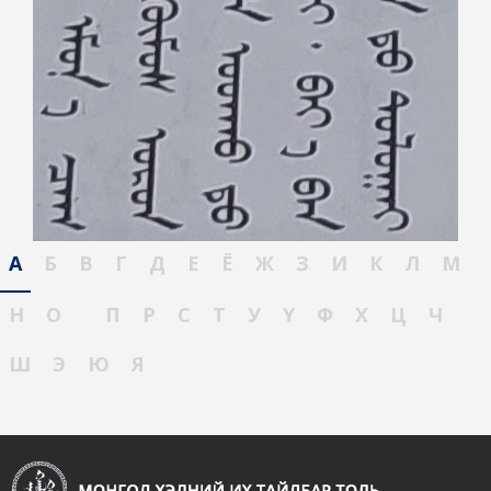
А
Б
В
Г
Д
Е
Ё
Ж
З
И
К
Л
М
Н
О
П
Р
С
Т
У
Ү
Ф
Х
Ц
Ч
Ш
Э
Ю
Я