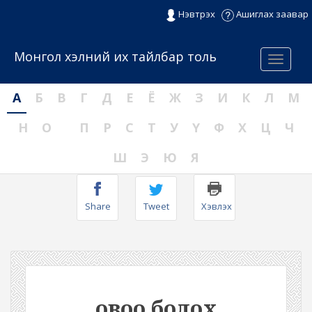
Нэвтрэх
Ашиглах заавар
Монгол хэлний их тайлбар толь
Menu
А
Б
В
Г
Д
Е
Ё
Ж
З
И
К
Л
М
Н
О
П
Р
С
Т
У
Ү
Ф
Х
Ц
Ч
Ш
Э
Ю
Я
Share
Tweet
Хэвлэх
овоо болох