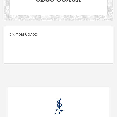
өсөж том болох
ᠣᠪᠤᠭ᠎ᠠ ᠪᠣᠯᠬᠤ