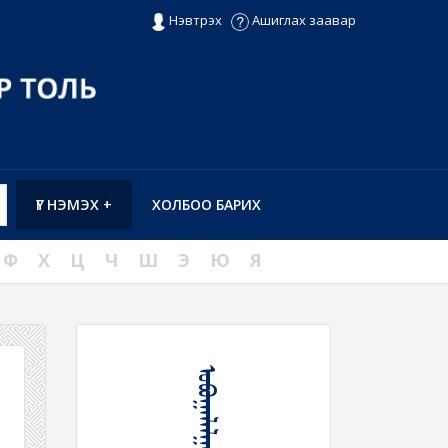
Нэвтрэх
Ашиглах заавар
ҮГ НЭМЭХ +
ХОЛБОО БАРИХ
Ф
Х
Ц
Ч
Ш
Э
Ю
Я
ᠣᠪᠤᠭᠠᠯᠠᠯᠭᠠᠰᠤᠲᠠᠢ