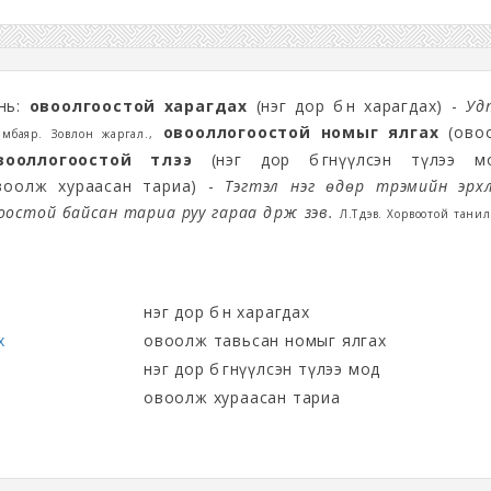
 нь:
овоолгоостой харагдах
(нэг дор бөөн харагдах) -
Уд
овооллогоостой номыг ялгах
(ово
амбаяр. Зовлон жаргал.,
вооллогоостой түлээ
(нэг дор бөөгнүүлсэн түлээ мо
оолж хураасан тариа) -
Тэгтэл нэг өдөр үтрэмийн эрхл
остой байсан тариа руу гараа дүрж үзэв.
Л.Түдэв. Хорвоотой тани
нэг дор бөөн харагдах
х
овоолж тавьсан номыг ялгах
нэг дор бөөгнүүлсэн түлээ мод
овоолж хураасан тариа