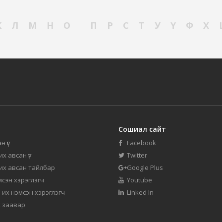
К
Л
М
Н
О
П
Р
С
Т
У
Ү
Ф
Х
Сошиал сайт
н үг
Facebook
их авсан үг
Twitter
 их авсан тайлбар
Google Plus
мсэн хэрэглэгч
Youtube
 их нэмсэн хэрэглэгч
Linked In
 заавар