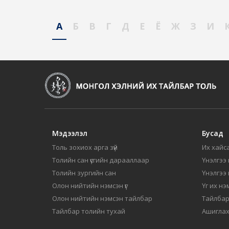
А
Б
В
Г
Д
Е
Ё
Ж
З
И
Мэдээлэл
Бусад
Толь зохиох арга зүй
Их хайса
Толийн сан үсгийн дарааллаар
Үнэлгээ 
Толийн зургийн сан
Үнэлгээ
Олон нийтийн нэмсэн үг
Үг их нэ
Олон нийтийн нэмсэн тайлбар
Тайлбар
Тайлбар толийн тухай
Ашиглах