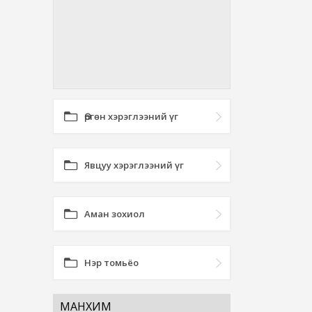
Өргөн хэрэглээний үг
Явцуу хэрэглээний үг
Аман зохиол
Нэр томьёо
МАНХИМ