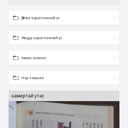
Өргөн хэрэглээний үг
Явцуу хэрэглээний үг
Аман зохиол
Нэр томьёо
камертай утас