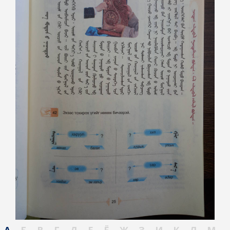
А
Б
В
Г
Д
Е
Ё
Ж
З
И
К
Л
М