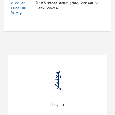
өгөөтэй
бие биенээ давж унаж байдаг хүч
аваатай
тэнцүү бөхчүүд
бөхчүүд
ᠠᠪᠤᠭᠠᠲᠠᠢ
abuγatai