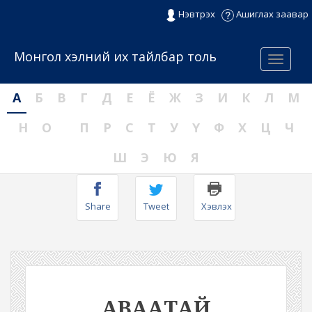
Нэвтрэх
Ашиглах заавар
Монгол хэлний их тайлбар толь
Menu
А
Б
В
Г
Д
Е
Ё
Ж
З
И
К
Л
М
Н
О
П
Р
С
Т
У
Ү
Ф
Х
Ц
Ч
Ш
Э
Ю
Я
Share
Tweet
Хэвлэх
АВААТАЙ