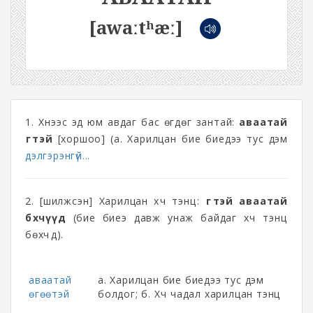
[awaːtʰæː]
1. Хүнээс эд юм авдаг бас өгдөг зантай:
аваатай
өгөөтэй
[хоршоо] (а. Харилцан бие биедээ тус дэм
дэлгэрэнгүй...
2. [шилжсэн] Харилцан хүч тэнцүү:
өгөөтэй аваатай
бөхчүүд
(бие биеэ давж унаж байдаг хүч тэнцүү
бөхчүүд).
аваатай
а. Харилцан бие биедээ тус дэм
өгөөтэй
болдог; б. Хүч чадал харилцан тэнцүү