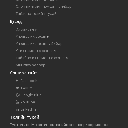
Олон нийтийн нэмсэн тайлбар
Тайлбар толийн тухай
Бусад
Их хайсан үг
Үнэлгээ их авсан үг
Үнэлгээ их авсан тайлбар
Үг их нэмсэн хэрэглэгч
Тайлбар их нэмсэн хэрэглэгч
Ашиглах заавар
Сошиал сайт
Facebook
Twitter
Google Plus
Youtube
Linked In
Толийн тухай
Тус толь нь Мөнхгал компанийн зөвшөөрлөөр монгол