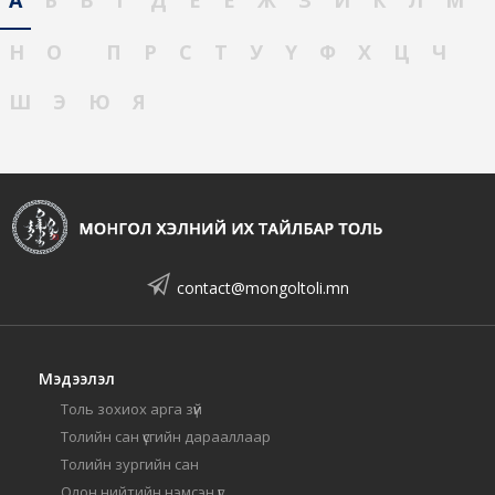
Н
О
П
Р
С
Т
У
Ү
Ф
Х
Ц
Ч
Ш
Э
Ю
Я
contact@mongoltoli.mn
Мэдээлэл
Толь зохиох арга зүй
Толийн сан үсгийн дарааллаар
Толийн зургийн сан
Олон нийтийн нэмсэн үг