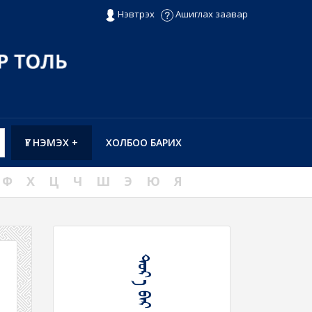
Нэвтрэх
Ашиглах заавар
ҮГ НЭМЭХ +
ХОЛБОО БАРИХ
Ф
Х
Ц
Ч
Ш
Э
Ю
Я