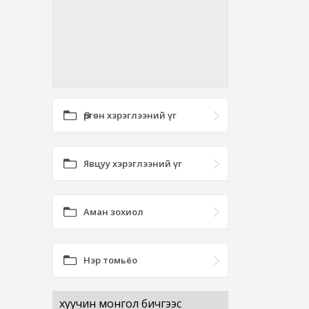
Өргөн хэрэглээний үг
Явцуу хэрэглээний үг
Аман зохиол
Нэр томьёо
хуучин монгол бичгээс