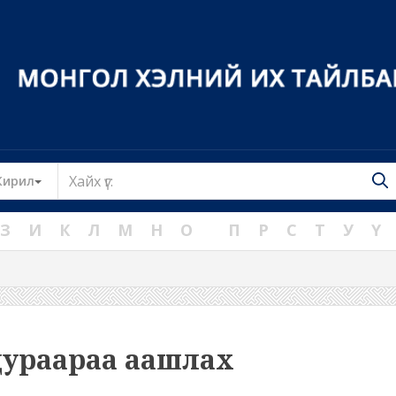
Toggle Dropdown
Кирил
З
И
К
Л
М
Н
О
П
Р
С
Т
У
Ү
дураараа аашлах