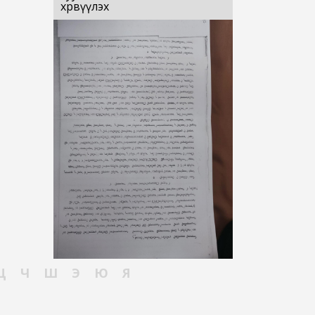
хөрвүүлэх
Ц
Ч
Ш
Э
Ю
Я