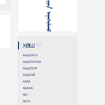
ᠳᠤᠷ᠎ᠠ ᠪᠠᠷ ᠢᠢᠠᠨ ᠠᠭᠠᠰᠢᠯᠠᠬᠤ
ХӨРШ
ҮГ
ААШЛАХ
II
ААШЛУУЛАХ
ААШЛУУР
ААШТАЙ
ААЯА
АБЖАА
АВ
I
АВ
IV: