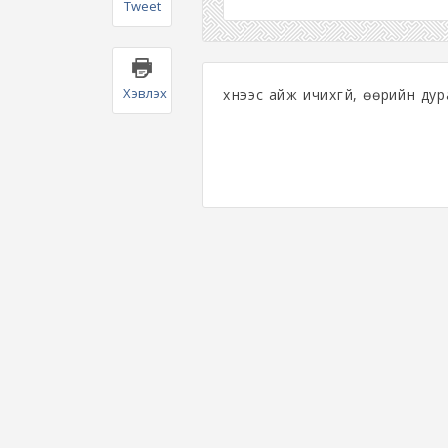
Tweet
Хэвлэх
хүнээс айж ичихгүй, өөрийн ду