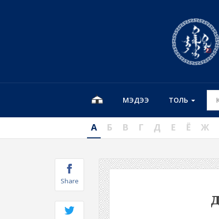
МЭДЭЭ
ТОЛЬ
А
Б
В
Г
Д
Е
Ё
Ж
Share