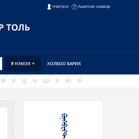
Нэвтрэх
Ашиглах заавар
ҮГ НЭМЭХ +
ХОЛБОО БАРИХ
Ф
Х
Ц
Ч
Ш
Э
Ю
Я
ᠻᠣᠨ᠋ᠰᠫᠧᠻᠲ ᠲᠡᠮᠳᠡᠭᠯᠡᠯ