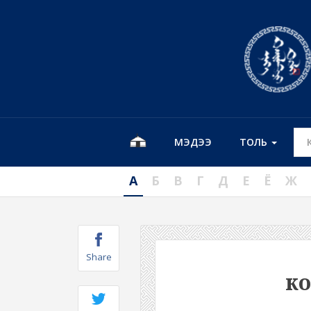
МЭДЭЭ
ТОЛЬ
А
Б
В
Г
Д
Е
Ё
Ж
Share
ко