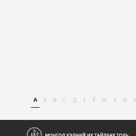
А
Б
В
Г
Д
Е
Ё
Ж
З
И