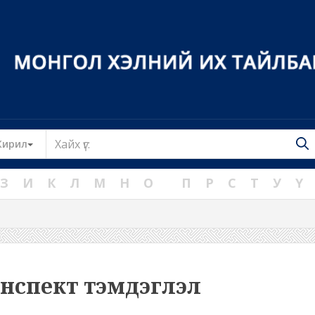
Toggle Dropdown
Кирил
З
И
К
Л
М
Н
О
П
Р
С
Т
У
Ү
нспект тэмдэглэл