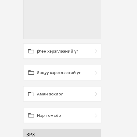
Өргөн хэрэглээний үг
Явцуу хэрэглээний үг
Аман зохиол
Нэр томьёо
ЗҮРХ