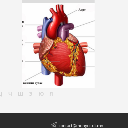
Ц
Ч
Ш
Э
Ю
Я
contact@mongoltoli.mn