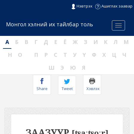
Нэвтрэх
Ашиглах заавар
Монгол хэлний их тайлбар толь
Menu
А
Б
В
Г
Д
Е
Ё
Ж
З
И
К
Л
М
Н
О
П
Р
С
Т
У
Ү
Ф
Х
Ц
Ч
Ш
Э
Ю
Я
Share
Tweet
Хэвлэх
ЗААЗУУР
[ʦaːʦoːr]