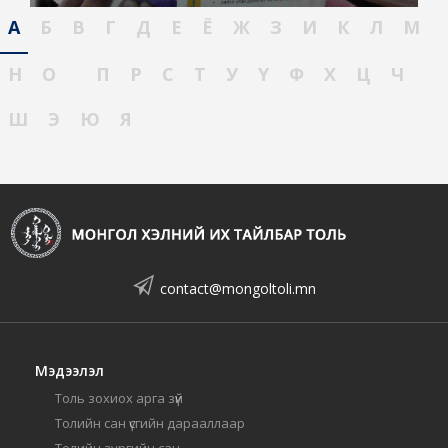
А
Б
В
Г
Д
Е
Ё
Ж
З
И
К
Л
М
Н
О
П
Р
С
Т
У
Ү
Ф
Х
Ц
Ч
Ш
Э
Ю
Я
contact@mongoltoli.mn
Мэдээлэл
Толь зохиох арга зүй
Толийн сан үсгийн дарааллаар