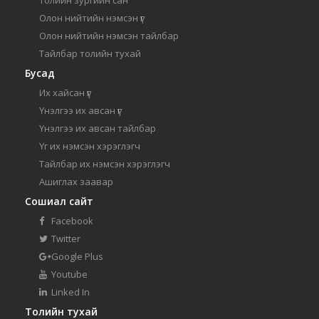
Толийн зургийн сан
Олон нийтийн нэмсэн үг
Олон нийтийн нэмсэн тайлбар
Тайлбар толийн тухай
Бусад
Их хайсан үг
Үнэлгээ их авсан үг
Үнэлгээ их авсан тайлбар
Үг их нэмсэн хэрэглэгч
Тайлбар их нэмсэн хэрэглэгч
Ашиглах заавар
Сошиал сайт
Facebook
Twitter
Google Plus
Youtube
Linked In
Толийн тухай