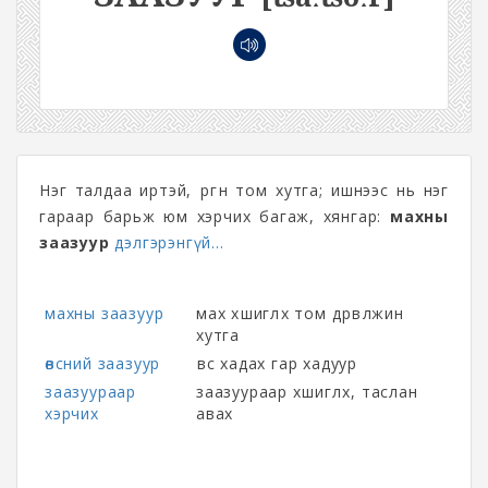
Нэг талдаа иртэй, өргөн том хутга; ишнээс нь нэг
гараар барьж юм хэрчих багаж, хянгар:
махны
заазуур
дэлгэрэнгүй...
махны заазуур
мах хөшиглөх том дөрвөлжин
хутга
өвсний заазуур
өвс хадах гар хадуур
заазуураар
заазуураар хөшиглөх, таслан
хэрчих
авах