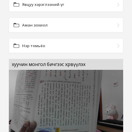
Явцуу хэрэглээний үг
Аман зохиол
Нэр томьёо
хуучин монгол бичгээс хөрвүүлэх