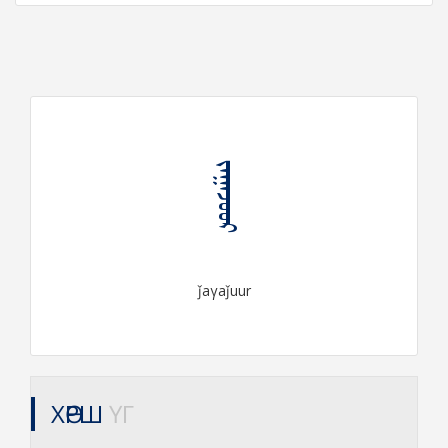
ᠵᠠᠭᠠᠵᠤᠤᠷ
ǰaγaǰuur
ХӨРШ
ҮГ