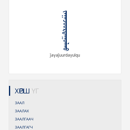
ᠵᠠᠭᠠᠵᠤᠤᠷᠳᠠᠭᠤᠯᠬᠤ
ǰaγaǰuurdaγulqu
ХӨРШ
ҮГ
ЗААЛ
ЗААЛАХ
ЗААЛГААЧ
ЗААЛГАГЧ