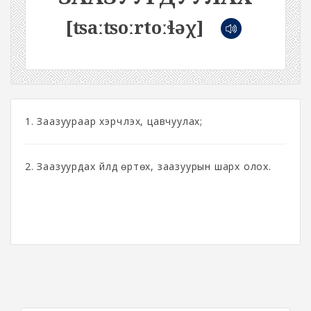
[ʦaːʦoːrtoːɬəχ]
1. Заазуураар хэрчүүлэх, цавчуулах;
2. Заазуурдах үйлд өртөх, заазуурын шарх олох.