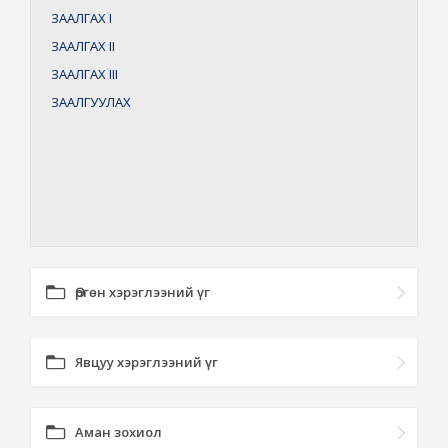
ЗААЛГАХ
I
ЗААЛГАХ
II
ЗААЛГАХ
III
ЗААЛГУУЛАХ
Өргөн хэрэглээний үг
Явцуу хэрэглээний үг
Аман зохиол