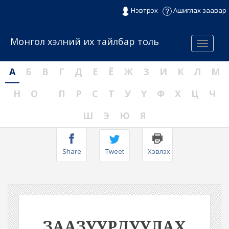
Нэвтрэх
Ашиглах заавар
Монгол хэлний их тайлбар толь
Menu
А
Б
В
Г
Д
Е
Ё
Ж
З
И
К
Л
М
Н
О
П
Р
С
Т
У
Ү
Ф
Х
Ц
Ч
Ш
Э
Ю
Я
Share
Tweet
Хэвлэх
ЗААЗУУРДУУЛАХ