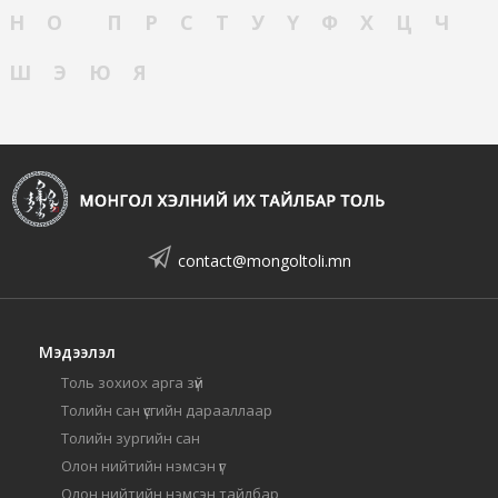
Н
О
П
Р
С
Т
У
Ү
Ф
Х
Ц
Ч
Ш
Э
Ю
Я
contact@mongoltoli.mn
Мэдээлэл
Толь зохиох арга зүй
Толийн сан үсгийн дарааллаар
Толийн зургийн сан
Олон нийтийн нэмсэн үг
Олон нийтийн нэмсэн тайлбар