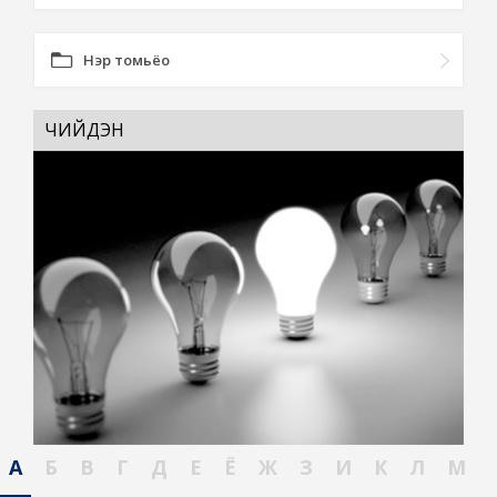
Нэр томьёо
ЧИЙДЭН
А
Б
В
Г
Д
Е
Ё
Ж
З
И
К
Л
М