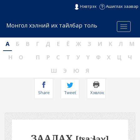
Нэвтрэх
Ашиглах заавар
Монгол хэлний их тайлбар толь
Menu
А
Б
В
Г
Д
Е
Ё
Ж
З
И
К
Л
М
Н
О
П
Р
С
Т
У
Ү
Ф
Х
Ц
Ч
Ш
Э
Ю
Я
Share
Tweet
Хэвлэх
ЗААЛАХ
[ʦaːɬəχ]