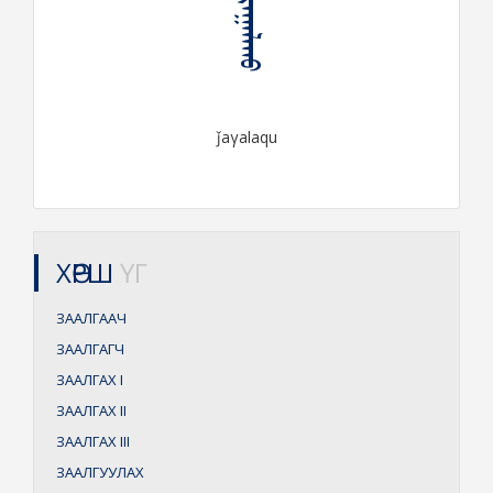
ᠵᠠᠭᠠᠯᠠᠬᠤ
ǰaγalaqu
ХӨРШ
ҮГ
ЗААЛГААЧ
ЗААЛГАГЧ
ЗААЛГАХ
I
ЗААЛГАХ
II
ЗААЛГАХ
III
ЗААЛГУУЛАХ