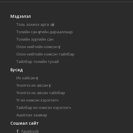
Мэдээлэл
Толь зохиох арга зүй
Толийн сан үсгийн дарааллаар
Толийн зургийн сан
Олон нийтийн нэмсэн үг
Олон нийтийн нэмсэн тайлбар
Тайлбар толийн тухай
Бусад
Их хайсан үг
Үнэлгээ их авсан үг
Үнэлгээ их авсан тайлбар
Үг их нэмсэн хэрэглэгч
Тайлбар их нэмсэн хэрэглэгч
Ашиглах заавар
Сошиал сайт
Facebook