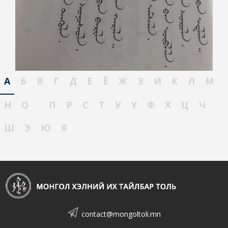
А
Б
В
Г
Д
Е
Ё
Ж
З
И
К
Л
М
Н
О
П
Р
С
Т
У
Ү
Ф
Х
Ц
Ч
Ш
Э
Ю
Я
contact@mongoltoli.mn