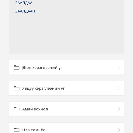
ЗААЛДАА
ЗААЛДААН
Өргөн хэрэглээний үг
Явцуу хэрэглээний үг
Аман зохиол
Нэр томьёо