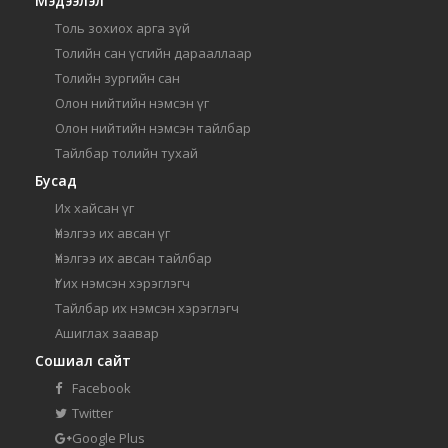
Мэдээлэл
Толь зохиох арга зүй
Толийн сан үсгийн дарааллаар
Толийн зургийн сан
Олон нийтийн нэмсэн үг
Олон нийтийн нэмсэн тайлбар
Тайлбар толийн тухай
Бусад
Их хайсан үг
Үнэлгээ их авсан үг
Үнэлгээ их авсан тайлбар
Үг их нэмсэн хэрэглэгч
Тайлбар их нэмсэн хэрэглэгч
Ашиглах заавар
Сошиал сайт
Facebook
Twitter
Google Plus