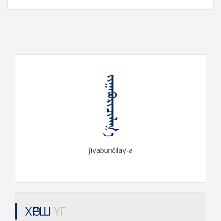
ᠵᠢᠭᠠᠪᠤᠷᠢᠴᠢᠯᠠᠭ᠎ᠠ
ǰiγaburičilaγ-a
ХӨРШ
ҮГ