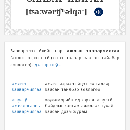
[ʦaːwərʧʰəɬqaː]
Зааварчлах үйлийн нэр:
ажлын зааварчилгаа
(ажлыг хэрхэн гүйцэтгэх талаар заасан тайлбар
зөвлөгөө),
дэлгэрэнгүй...
ажлын
ажлыг хэрхэн гүйцэтгэх талаар
зааварчилгаа
заасан тайлбар зөвлөгөө
аюулгүй
хөдөлмөрийн үед хэрхэн аюулгүй
ажиллагааны
байдлыг хангаж ажиллах тухай
зааварчилгаа
заасан дүрэм журам