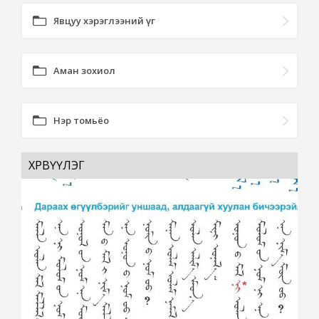
Явцуу хэрэглээний үг
Аман зохиол
Нэр томьёо
ХӨРВҮҮЛЭГ