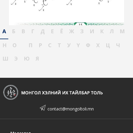
А
Б
В
Г
Д
Е
Ё
Ж
З
И
К
Л
М
Н
О
П
Р
С
Т
У
Ү
Ф
Х
Ц
Ч
Ш
Э
Ю
Я
contact@mongoltoli.mn