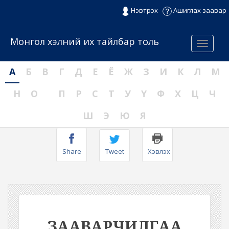
Нэвтрэх
Ашиглах заавар
Монгол хэлний их тайлбар толь
Menu
А
Б
В
Г
Д
Е
Ё
Ж
З
И
К
Л
М
Н
О
П
Р
С
Т
У
Ү
Ф
Х
Ц
Ч
Ш
Э
Ю
Я
Share
Tweet
Хэвлэх
ЗААВАРЧИЛГАА