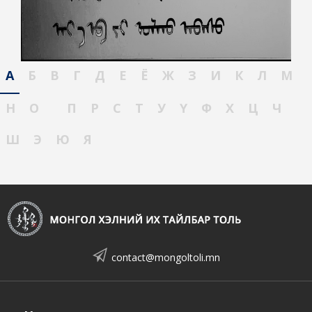
А
Б
В
Г
Д
Е
Ё
Ж
З
И
К
Л
М
Н
О
П
Р
С
Т
У
Ү
Ф
Х
Ц
Ч
Ш
Э
Ю
Я
contact@mongoltoli.mn