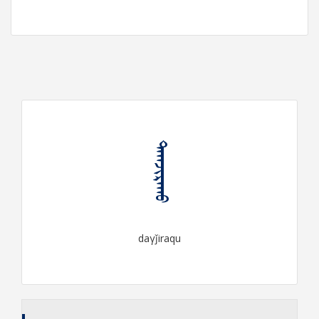
ᠳᠠᠭᠵᠢᠷᠠᠬᠤ
daγǰiraqu