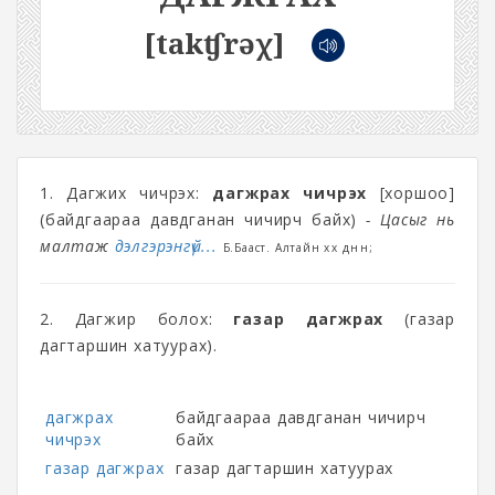
[takʧrəχ]
1. Дагжих чичрэх:
дагжрах чичрэх
[хоршоо]
(байдгаараа давдганан чичирч байх)
- Цасыг нь
малтаж
дэлгэрэнгүй...
Б.Бааст. Алтайн хөх дөнөн;
2. Дагжир болох:
газар дагжрах
(газар
дагтаршин хатуурах).
дагжрах
байдгаараа давдганан чичирч
чичрэх
байх
газар дагжрах
газар дагтаршин хатуурах