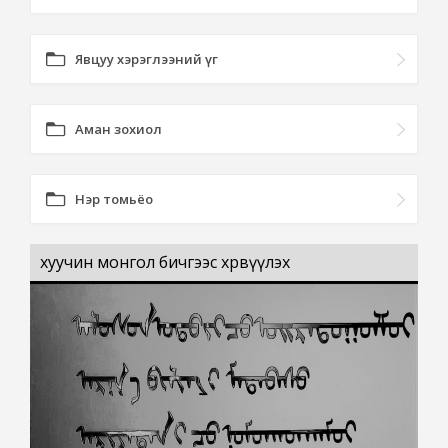
Явцуу хэрэглээний үг
Аман зохиол
Нэр томьёо
хуучин монгол бичгээс хөрвүүлэх