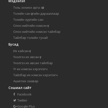
Мэдээлэл
Толь зохиох арга зүй
Толийн сан үсгийн дарааллаар
Толийн зургийн сан
Олон нийтийн нэмсэн үг
Олон нийтийн нэмсэн тайлбар
Тайлбар толийн тухай
Бусад
Их хайсан үг
Үнэлгээ их авсан үг
Үнэлгээ их авсан тайлбар
Үг их нэмсэн хэрэглэгч
Тайлбар их нэмсэн хэрэглэгч
Ашиглах заавар
Сошиал сайт
Facebook
Twitter
Google Plus