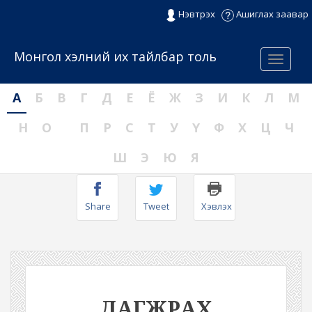
Нэвтрэх
Ашиглах заавар
Монгол хэлний их тайлбар толь
Menu
А
Б
В
Г
Д
Е
Ё
Ж
З
И
К
Л
М
Н
О
П
Р
С
Т
У
Ү
Ф
Х
Ц
Ч
Ш
Э
Ю
Я
Share
Tweet
Хэвлэх
ДАГЖРАХ